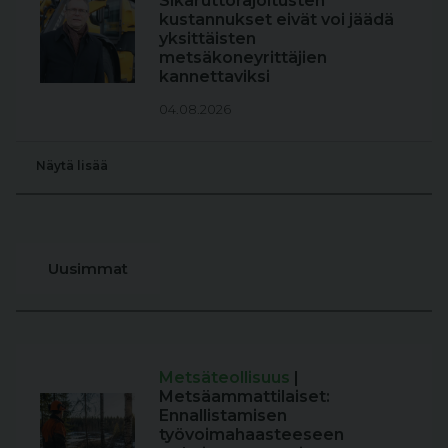
Sikaruttorajoitusten
kustannukset eivät voi jäädä
yksittäisten
metsäkoneyrittäjien
kannettaviksi
04.08.2026
Näytä lisää
Uusimmat
Metsäteollisuus
|
Metsäammattilaiset:
Ennallistamisen
työvoimahaasteeseen