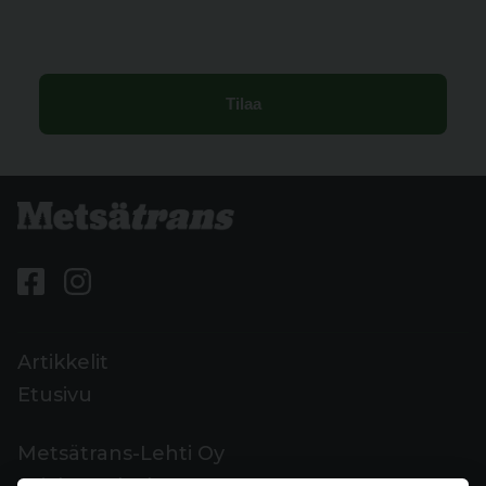
Artikkelit
Etusivu
Metsätrans-Lehti Oy
Asiakaspalvelu