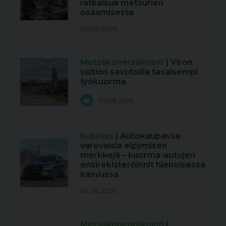
ratkaisua metsurien
osaamisesta
06.08.2026
Metsäkoneurakointi
| Viron
valtion savotoilla tasaisempi
työkuorma
05.08.2026
Kuljetus
| Autokaupassa
varovaisia elpymisen
merkkejä – kuorma-autojen
ensirekisteröinnit hienoisessa
kasvussa
04.08.2026
Metsäkoneurakointi
|