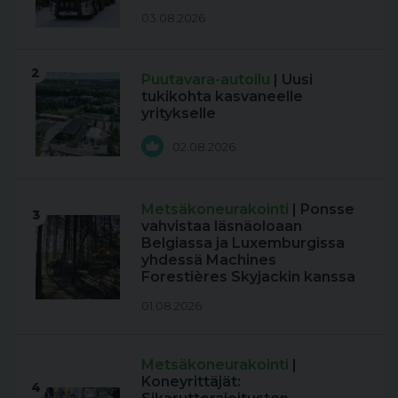
03.08.2026
2
Puutavara-autoilu
| Uusi
tukikohta kasvaneelle
yritykselle
02.08.2026
Metsäkoneurakointi
| Ponsse
3
vahvistaa läsnäoloaan
Belgiassa ja Luxemburgissa
yhdessä Machines
Forestières Skyjackin kanssa
01.08.2026
Metsäkoneurakointi
|
Koneyrittäjät:
4