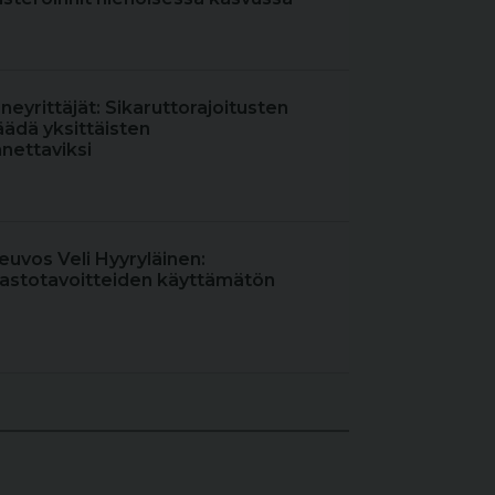
oneyrittäjät: Sikaruttorajoitusten
äädä yksittäisten
nettaviksi
uvos Veli Hyyryläinen:
astotavoitteiden käyttämätön