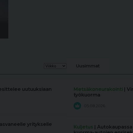
Uusimmat
esittelee uutuuksiaan
Metsäkoneurakointi
| V
työkuorma
05.08.2026
kasvaneelle yritykselle
Kuljetus
| Autokaupassa
kuorma-autojen ensireki