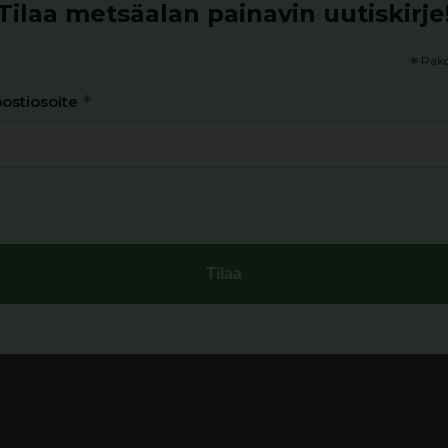
Tilaa metsäalan painavin uutiskirje
*
Pako
*
ostiosoite