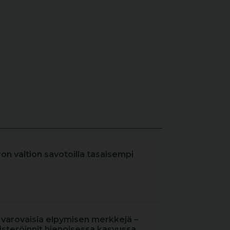
iron valtion savotoilla tasaisempi
 varovaisia elpymisen merkkejä –
steröinnit hienoisessa kasvussa