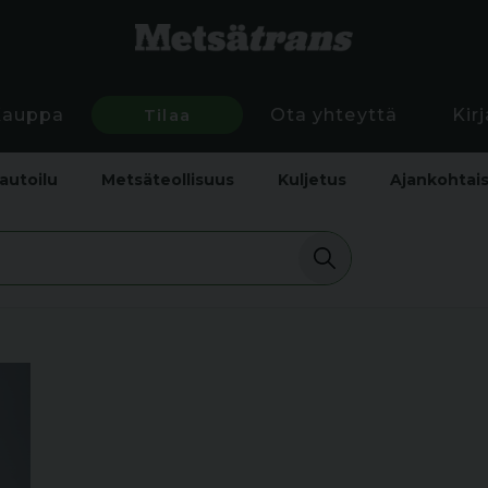
Kauppa
Tilaa
Ota yhteyttä
Kir
autoilu
Metsäteollisuus
Kuljetus
Ajankohtai