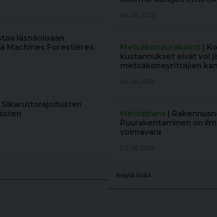
04.08.2026
staa läsnäoloaan
ä Machines Forestières
Metsäkoneurakointi
| K
kustannukset eivät voi j
metsäkoneyrittäjien kan
04.08.2026
: Sikaruttorajoitusten
äisten
Metsätrans
| Rakennusne
Puurakentaminen on ilm
voimavara
03.08.2026
Näytä lisää