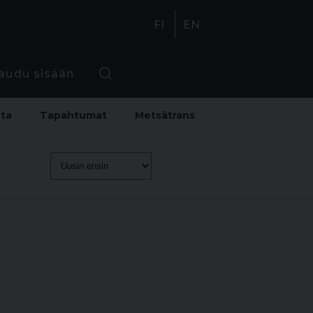
FI
EN
jaudu sisään
sta
Tapahtumat
Metsätrans