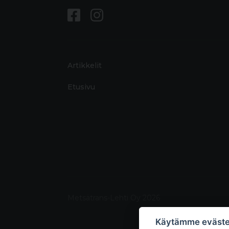
Artikkelit
Etusivu
Metsätrans-Lehti Oy 2026
Käytämme eväste