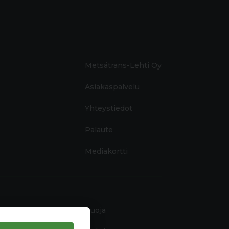
Metsätrans-Lehti Oy
Asiakaspalvelu
Yhteystiedot
Palaute
Mediakortti
Tietosuoja