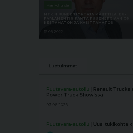
Ajankohtaista
MTK:N PUHEENJOHTAJA MARTTILA: EU-
PARLAMENTIN KANTA PUUENERGIAAN ON
KESTÄMÄTÖN JA KÄSITTÄMÄTÖN
15.09.2022
Luetuimmat
Puutavara-autoilu
| Renault Trucks 
Power Truck Show'ssa
03.08.2026
Puutavara-autoilu
| Uusi tukikohta 