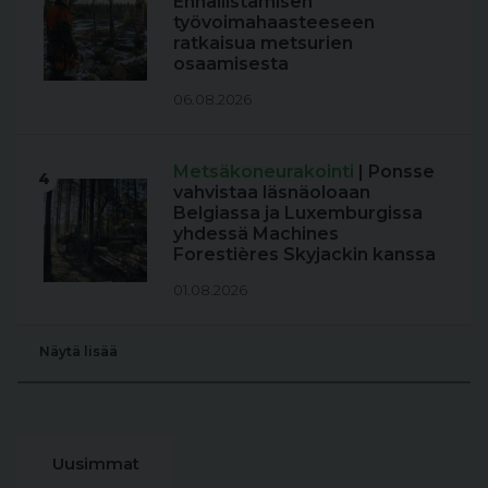
Ennallistamisen
työvoimahaasteeseen
ratkaisua metsurien
osaamisesta
06.08.2026
Metsäkoneurakointi
| Ponsse
4
vahvistaa läsnäoloaan
Belgiassa ja Luxemburgissa
yhdessä Machines
Forestières Skyjackin kanssa
01.08.2026
Näytä lisää
Uusimmat