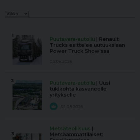
1
Puutavara-autoilu
| Renault
Trucks esittelee uutuuksiaan
Power Truck Show'ssa
03.08.2026
2
Puutavara-autoilu
| Uusi
tukikohta kasvaneelle
yritykselle
02.08.2026
Metsäteollisuus
|
3
Metsäammattilaiset: