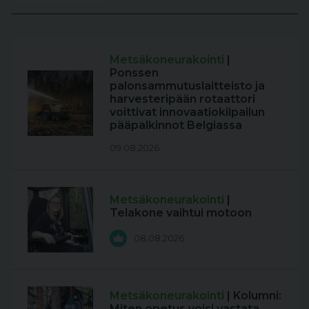
Metsäkoneurakointi
|
Ponssen
palonsammutuslaitteisto ja
harvesteripään rotaattori
voittivat innovaatiokilpailun
pääpalkinnot Belgiassa
09.08.2026
Metsäkoneurakointi
|
Telakone vaihtui motoon
08.08.2026
Metsäkoneurakointi
| Kolumni:
Miten opetus voisi vastata