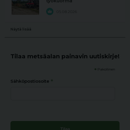
työkuorma
05.08.2026
Näytä lisää
Tilaa metsäalan painavin uutiskirje!
*
Pakollinen
*
Sähköpostiosoite