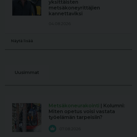
yksittäisten
metsäkoneyrittäjien
kannettaviksi
04.08.2026
Näytä lisää
Uusimmat
Metsäkoneurakointi
| Kolumni:
Miten opetus voisi vastata
työelämän tarpeisiin?
07.08.2026