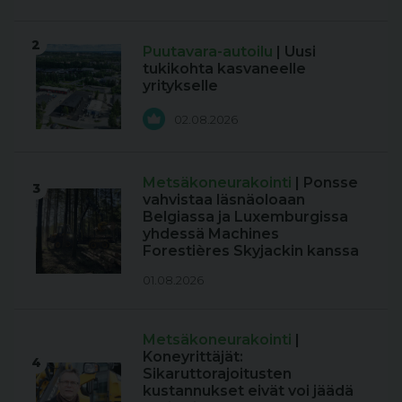
2
Puutavara-autoilu
| Uusi
tukikohta kasvaneelle
yritykselle
02.08.2026
Metsäkoneurakointi
| Ponsse
3
vahvistaa läsnäoloaan
Belgiassa ja Luxemburgissa
yhdessä Machines
Forestières Skyjackin kanssa
01.08.2026
Metsäkoneurakointi
|
Koneyrittäjät:
4
Sikaruttorajoitusten
kustannukset eivät voi jäädä