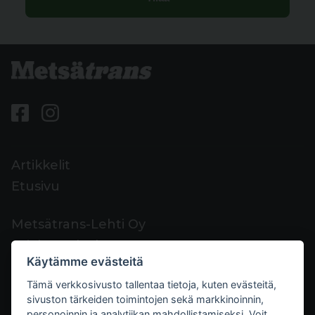
Artikkelit
Etusivu
Metsätrans-Lehti Oy
Asiakaspalvelu
Käytämme evästeitä
Yhteystiedot
Tämä verkkosivusto tallentaa tietoja, kuten evästeitä,
Palaute
sivuston tärkeiden toimintojen sekä markkinoinnin,
Mediakortti
personoinnin ja analytiikan mahdollistamiseksi. Voit