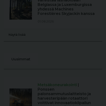
vahvistaa läsnäoloaan
Belgiassa ja Luxemburgissa
yhdessä Machines
Forestières Skyjackin kanssa
01.08.2026
Näytä lisää
Uusimmat
Metsäkoneurakointi
|
Ponssen
palonsammutuslaitteisto ja
harvesteripään rotaattori
voittivat innovaatiokilpailun