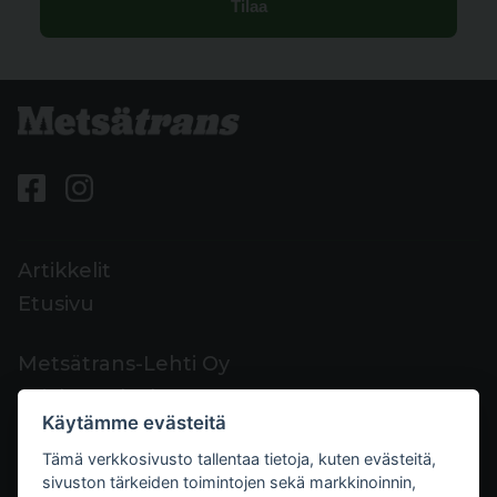
Artikkelit
Etusivu
Metsätrans-Lehti Oy
Asiakaspalvelu
Käytämme evästeitä
Yhteystiedot
Tämä verkkosivusto tallentaa tietoja, kuten evästeitä,
Palaute
sivuston tärkeiden toimintojen sekä markkinoinnin,
Mediakortti