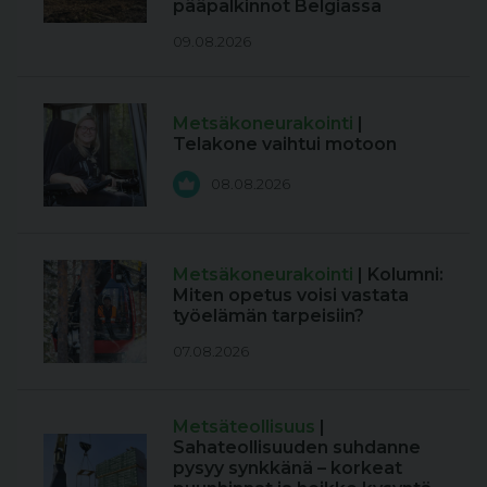
pääpalkinnot Belgiassa
09.08.2026
Metsäkoneurakointi
|
Telakone vaihtui motoon
08.08.2026
Metsäkoneurakointi
| Kolumni:
Miten opetus voisi vastata
työelämän tarpeisiin?
07.08.2026
Metsäteollisuus
|
Sahateollisuuden suhdanne
pysyy synkkänä – korkeat