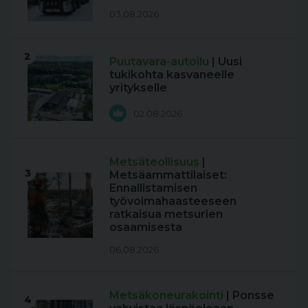
03.08.2026
2
Puutavara-autoilu
| Uusi
tukikohta kasvaneelle
yritykselle
02.08.2026
Metsäteollisuus
|
3
Metsäammattilaiset:
Ennallistamisen
työvoimahaasteeseen
ratkaisua metsurien
osaamisesta
06.08.2026
Metsäkoneurakointi
| Ponsse
4