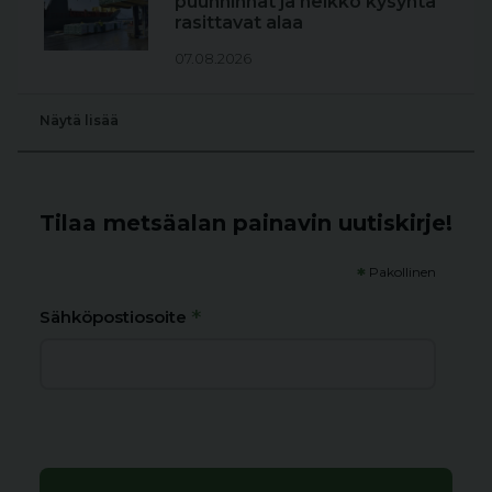
puunhinnat ja heikko kysyntä
rasittavat alaa
07.08.2026
Näytä lisää
Tilaa metsäalan painavin uutiskirje!
*
Pakollinen
*
Sähköpostiosoite