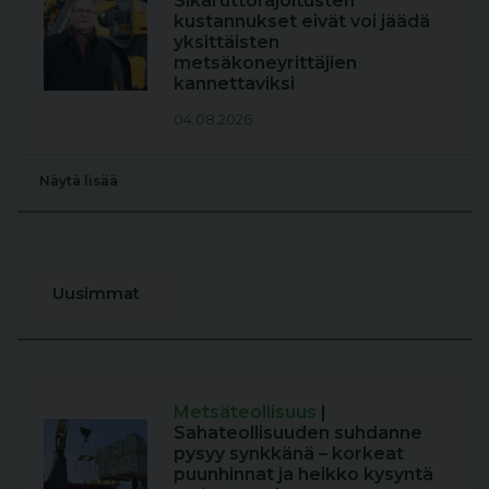
Sikaruttorajoitusten
kustannukset eivät voi jäädä
yksittäisten
metsäkoneyrittäjien
kannettaviksi
04.08.2026
Näytä lisää
Uusimmat
Metsäteollisuus
|
Sahateollisuuden suhdanne
pysyy synkkänä – korkeat
puunhinnat ja heikko kysyntä