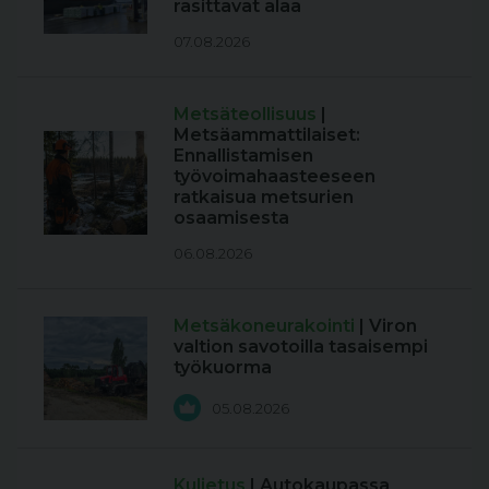
rasittavat alaa
07.08.2026
Metsäteollisuus
|
Metsäammattilaiset:
Ennallistamisen
työvoimahaasteeseen
ratkaisua metsurien
osaamisesta
06.08.2026
Metsäkoneurakointi
| Viron
valtion savotoilla tasaisempi
työkuorma
05.08.2026
Kuljetus
| Autokaupassa