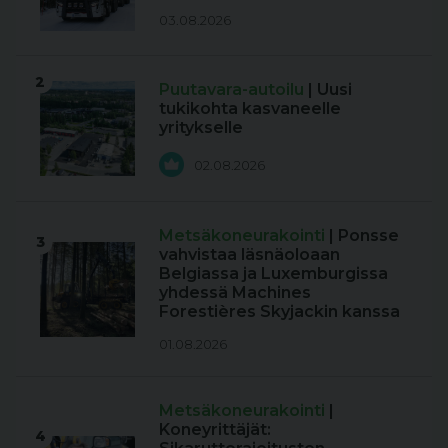
03.08.2026
2
Puutavara-autoilu
| Uusi
tukikohta kasvaneelle
yritykselle
02.08.2026
Metsäkoneurakointi
| Ponsse
3
vahvistaa läsnäoloaan
Belgiassa ja Luxemburgissa
yhdessä Machines
Forestières Skyjackin kanssa
01.08.2026
Metsäkoneurakointi
|
Koneyrittäjät:
4