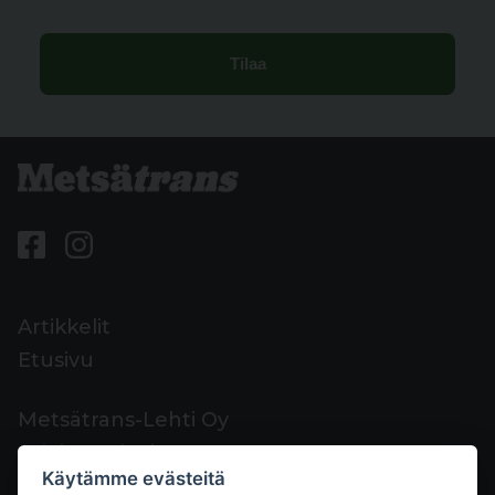
Artikkelit
Etusivu
Metsätrans-Lehti Oy
Asiakaspalvelu
Käytämme evästeitä
Yhteystiedot