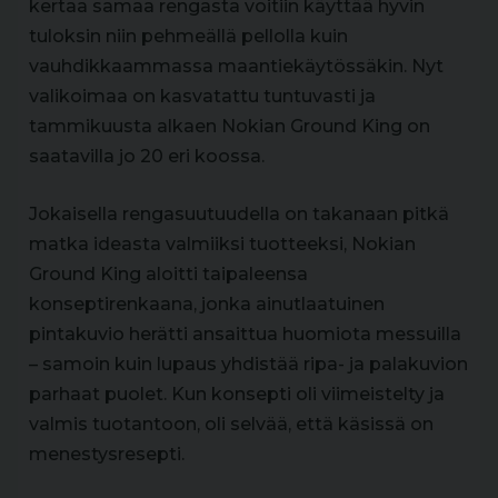
kertaa samaa rengasta voitiin käyttää hyvin
tuloksin niin pehmeällä pellolla kuin
vauhdikkaammassa maantiekäytössäkin. Nyt
valikoimaa on kasvatattu tuntuvasti ja
tammikuusta alkaen Nokian Ground King on
saatavilla jo 20 eri koossa.
Jokaisella rengasuutuudella on takanaan pitkä
matka ideasta valmiiksi tuotteeksi, Nokian
Ground King aloitti taipaleensa
konseptirenkaana, jonka ainutlaatuinen
pintakuvio herätti ansaittua huomiota messuilla
– samoin kuin lupaus yhdistää ripa- ja palakuvion
parhaat puolet. Kun konsepti oli viimeistelty ja
valmis tuotantoon, oli selvää, että käsissä on
menestysresepti.