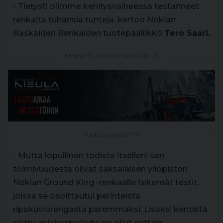
- Tietysti olimme kehitysvaiheessa testanneet
renkaita tuhansia tunteja, kertoo Nokian
Raskaiden Renkaiden tuotepäällikkö
Tero Saari.
MAINOS, JUTTU JATKUU ALLA
MAINOS PÄÄTTYY
- Mutta lopullinen todiste itselleni sen
toimivuudesta olivat saksalaisen yliopiston
Nokian Ground King -renkaalle tekemät testit,
joissa se osoittautui perinteistä
ripakuviorengasta paremmaksi. Lisäksi kentältä
saatu asiakaspalaute on ollut erittäin