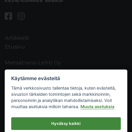
Artikkelit
Etusivu
Metsätrans-Lehti Oy
Asiakaspalvelu
Käytämme evästeitä
Yhteystiedot
Tämä verkkosivusto tallentaa tietoja, kuten evästeitä,
Palaute
sivuston tärkeiden toimintojen sekä markkinoinnin,
Mediakortti
personoinnin ja analytiikan mahdollistamiseksi. Voit
muuttaa asetuksia milloin tahansa.
Muuta asetuksia
Metsätrans-Lehti Oy
Hyväksy kaikki
Tietosuoja
2026