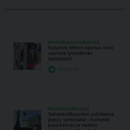
Metsäkoneurakointi
|
Kolumni: Miten opetus voisi
vastata työelämän
tarpeisiin?
07.08.2026
Metsäteollisuus
|
Sahateollisuuden suhdanne
pysyy synkkänä – korkeat
puunhinnat ja heikko