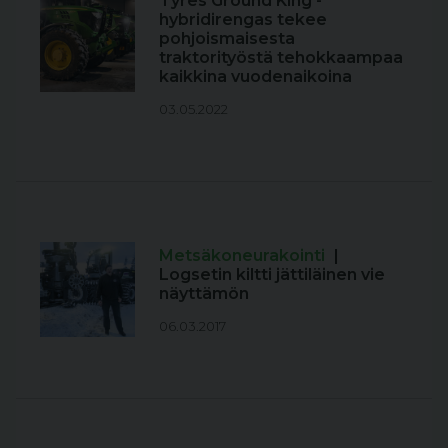
Tyres Ground King -
hybridirengas tekee
pohjoismaisesta
traktorityöstä tehokkaampaa
kaikkina vuodenaikoina
03.05.2022
Metsäkoneurakointi
|
Logsetin kiltti jättiläinen vie
näyttämön
06.03.2017