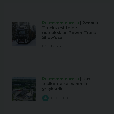
Puutavara-autoilu
| Renault
Trucks esittelee
uutuuksiaan Power Truck
Show'ssa
03.08.2026
Puutavara-autoilu
| Uusi
tukikohta kasvaneelle
yritykselle
02.08.2026