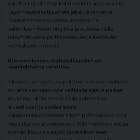
rajoittaa rajallinen pikalatausinfra, joka ei vielä
täysimääräisesti palvele jakeluliikennettä.
Raskaimmissa kuorma-autoissa tie
sähköistymiseen on pitkä ja aukeaa näillä
näkymin vasta polttokennojen ja kestävän
vetytalouden myötä.
Kilometriveron mahdollisuudet on
ajankohtaista selvittää
Kilometriveron etuna polttoaineveroon nähden
on, että sen taso voisi vaihdella ajan ja paikan
mukaan, jolloin se voitaisiin kohdentaa
alueellisesti ja sosiaalisesti
oikeudenmukaisemmin kuin polttoainevero tai
vuosittainen ajoneuvovero. Kilometrivero antaa
mahdollisuuksia myös tavaraliikenteen