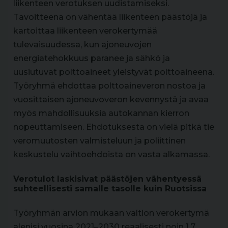
liikenteen verotuksen uudistamiseksi.
Tavoitteena on vähentää liikenteen päästöjä ja
kartoittaa liikenteen verokertymää
tulevaisuudessa, kun ajoneuvojen
energiatehokkuus paranee ja sähkö ja
uusiutuvat polttoaineet yleistyvät polttoaineena.
Työryhmä ehdottaa polttoaineveron nostoa ja
vuosittaisen ajoneuvoveron kevennystä ja avaa
myös mahdollisuuksia autokannan kierron
nopeuttamiseen. Ehdotuksesta on vielä pitkä tie
veromuutosten valmisteluun ja poliittinen
keskustelu vaihtoehdoista on vasta alkamassa.
Verotulot laskisivat päästöjen vähentyessä
suhteellisesti samalle tasolle kuin Ruotsissa
Työryhmän arvion mukaan valtion verokertymä
alenisi vuosina 2021–2030 reaalisesti noin 1,7