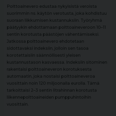
Polttoainevero edustaa nykyisistä veroista
suorimmin ns. käytön verotusta, joka kohdistuu
suoraan liikkumisen kustannuksiin. Työryhmä
päätyykin ehdottamaan polttoaineveroon 10–11
sentin korotusta päästöjen vähentämiseksi.
Jatkossa polttoainevero ehdotetaan
sidottavaksi indeksiin, jolloin sen tasoa
korotettaisiin säännöllisesti yleisen
kustannustason kasvaessa. Indeksiin sitominen
rakentaisi polttoaineveron korotuksesta
automaatin, joka nostaisi polttoaineveroa
vuosittain noin 120 miljoonalla eurolla. Tämä
tarkoittaisi 2–3 sentin litrahinnan korotusta
liikennepolttoaineiden pumppuhintoihin
vuosittain.