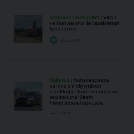
Metsäkoneurakointi
| Viron
valtion savotoilla tasaisempi
työkuorma
05.08.2026
Kuljetus
| Autokaupassa
varovaisia elpymisen
merkkejä – kuorma-autojen
ensirekisteröinnit
hienoisessa kasvussa
04.08.2026