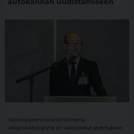
autokannan uudistamiseen
Valtiovarainministeriön johtama
virkamiestyöryhmä on valmistellut ehdotuksen