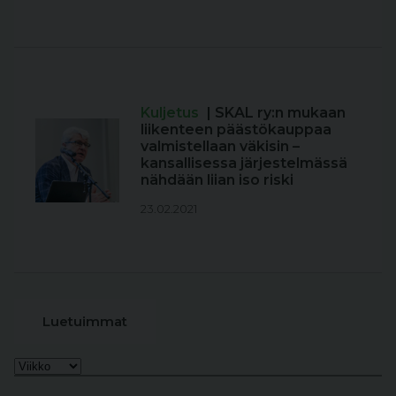
Kuljetus
| SKAL ry:n mukaan
liikenteen päästökauppaa
valmistellaan väkisin –
kansallisessa järjestelmässä
nähdään liian iso riski
23.02.2021
Luetuimmat