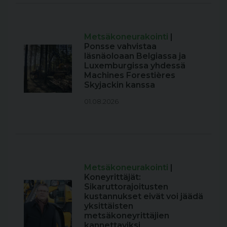
Metsäkoneurakointi
|
Ponsse vahvistaa
läsnäoloaan Belgiassa ja
Luxemburgissa yhdessä
Machines Forestières
Skyjackin kanssa
01.08.2026
Metsäkoneurakointi
|
Koneyrittäjät:
Sikaruttorajoitusten
kustannukset eivät voi jäädä
yksittäisten
metsäkoneyrittäjien
kannettaviksi