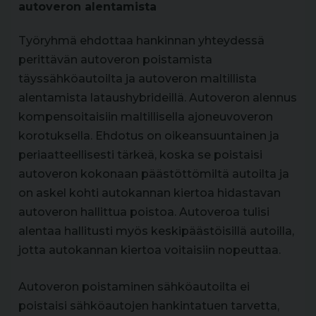
autoveron alentamista
Työryhmä ehdottaa hankinnan yhteydessä
perittävän autoveron poistamista
täyssähköautoilta ja autoveron maltillista
alentamista lataushybrideillä. Autoveron alennus
kompensoitaisiin maltillisella ajoneuvoveron
korotuksella. Ehdotus on oikeansuuntainen ja
periaatteellisesti tärkeä, koska se poistaisi
autoveron kokonaan päästöttömiltä autoilta ja
on askel kohti autokannan kiertoa hidastavan
autoveron hallittua poistoa. Autoveroa tulisi
alentaa hallitusti myös keskipäästöisillä autoilla,
jotta autokannan kiertoa voitaisiin nopeuttaa.
Autoveron poistaminen sähköautoilta ei
poistaisi sähköautojen hankintatuen tarvetta,