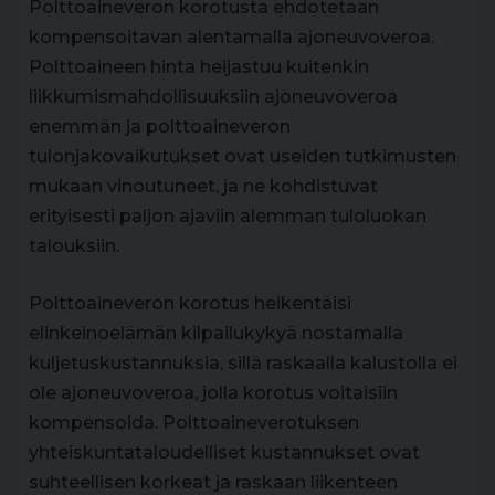
Polttoaineveron korotusta ehdotetaan
kompensoitavan alentamalla ajoneuvoveroa.
Polttoaineen hinta heijastuu kuitenkin
liikkumismahdollisuuksiin ajoneuvoveroa
enemmän ja polttoaineveron
tulonjakovaikutukset ovat useiden tutkimusten
mukaan vinoutuneet, ja ne kohdistuvat
erityisesti paljon ajaviin alemman tuloluokan
talouksiin.
Polttoaineveron korotus heikentäisi
elinkeinoelämän kilpailukykyä nostamalla
kuljetuskustannuksia, sillä raskaalla kalustolla ei
ole ajoneuvoveroa, jolla korotus voitaisiin
kompensoida. Polttoaineverotuksen
yhteiskuntataloudelliset kustannukset ovat
suhteellisen korkeat ja raskaan liikenteen