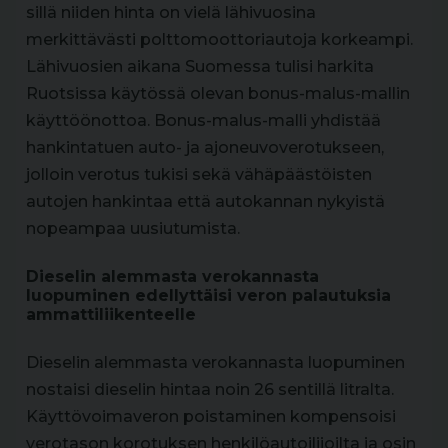
sillä niiden hinta on vielä lähivuosina
merkittävästi polttomoottoriautoja korkeampi.
Lähivuosien aikana Suomessa tulisi harkita
Ruotsissa käytössä olevan bonus-malus-mallin
käyttöönottoa. Bonus-malus-malli yhdistää
hankintatuen auto- ja ajoneuvoverotukseen,
jolloin verotus tukisi sekä vähäpäästöisten
autojen hankintaa että autokannan nykyistä
nopeampaa uusiutumista.
Dieselin alemmasta verokannasta
luopuminen edellyttäisi veron palautuksia
ammattiliikenteelle
Dieselin alemmasta verokannasta luopuminen
nostaisi dieselin hintaa noin 26 sentillä litralta.
Käyttövoimaveron poistaminen kompensoisi
verotason korotuksen henkilöautoilijoilta ja osin