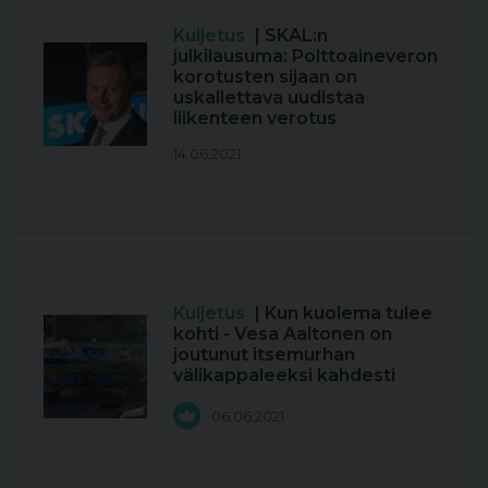
Kuljetus
| SKAL:n
julkilausuma: Polttoaineveron
korotusten sijaan on
uskallettava uudistaa
liikenteen verotus
14.06.2021
Kuljetus
| Kun kuolema tulee
kohti - Vesa Aaltonen on
joutunut itsemurhan
välikappaleeksi kahdesti
06.06.2021