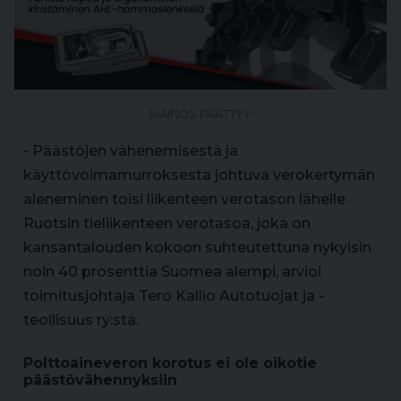
MAINOS PÄÄTTYY
- Päästöjen vähenemisestä ja
käyttövoimamurroksesta johtuva verokertymän
aleneminen toisi liikenteen verotason lähelle
Ruotsin tieliikenteen verotasoa, joka on
kansantalouden kokoon suhteutettuna nykyisin
noin 40 prosenttia Suomea alempi, arvioi
toimitusjohtaja Tero Kallio Autotuojat ja -
teollisuus ry:stä.
Polttoaineveron korotus ei ole oikotie
päästövähennyksiin