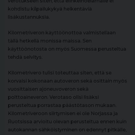
verotukseen siten, että elinkeinoelämälle ei
kohdistu kilpailukykyä heikentäviä
lisäkustannuksia.
Kilometriveron käyttöönottoa valmistellaan
tällä hetkellä monissa maissa. Sen
käyttöönotosta on myös Suomessa perusteltua
tehdä selvitys.
Kilometrivero tulisi toteuttaa siten, että se
korvaisi kokonaan autoveron sekä osittain myös
vuosittaisen ajoneuvoveron sekä
polttoaineveron. Verotaso olisi lisäksi
perusteltua porrastaa päästötason mukaan.
Kilometriveroon siirtymisen ei ole Norjassa ja
Ruotsissa arvioitu olevan perusteltua ennen kuin
autokannan sähköistyminen on edennyt pitkälle,