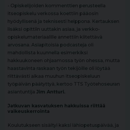
- Opiskelijoiden kommenttien perusteella
itseopiskelu verkossa koettiin pääosin
hyödyllisenä ja teknisesti helppona. Kertauksen
lisäksi opittiin uuttakin asiaa, ja verkko-
opiskelumateriaalille annettiin kiitettävä
arvosana. Asiapitoisia podcasteja oli
mahdollista kuunnella esimerkiksi
hakkuukoneen ohjaamossa työn ohessa, mutta
haastavinta raskaan työn tekijöille oli löytää
riittävästi aikaa muuhun itseopiskeluun
työpäivän päätyttyä, kertoo TTS Työtehoseuran
asiantuntija
Jim Antturi.
Jatkuvan kasvatuksen hakkuissa riittää
vaikeuskerrointa
Koulutukseen sisältyi kaksi lähiopetuspäivää, ja