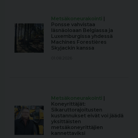
Metsäkoneurakointi
|
Ponsse vahvistaa
läsnäoloaan Belgiassa ja
Luxemburgissa yhdessä
Machines Forestières
Skyjackin kanssa
01.08.2026
Metsäkoneurakointi
|
Koneyrittäjät:
Sikaruttorajoitusten
kustannukset eivät voi jäädä
yksittäisten
metsäkoneyrittäjien
kannettaviksi