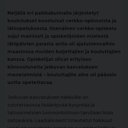
Neljällä eri paikkakunnalla järjestetyt
koulutukset koostuivat verkko-opinnoista ja
lähiopetuksesta. Itsenäinen verkko-opiskelu
sujui mainiosti ja opiskelijoiden mielestä
lähipäivien parasta antia oli ajatustenvaihto
maastossa muiden kuljettajien ja kouluttajien
kanssa. Opiskelijat olivat erityisen
kiinnostuneita jatkuvan kasvatuksen
menetelmistä – kouluttajille aihe oli pääosin
uutta opetettavaa.
Jatkuvan kasvatuksen hakkuille on
odotettavissa lisääntyvää kysyntää ja
talousmetsien luonnonhoitoon tarvitaan lisää
satsauksia. Laadukkaasti toteutetut hakkuut