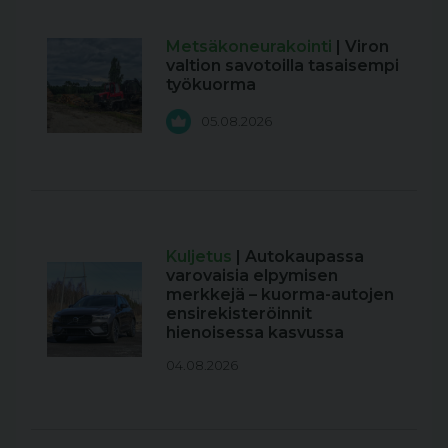
Metsäkoneurakointi
| Viron
valtion savotoilla tasaisempi
työkuorma
05.08.2026
Kuljetus
| Autokaupassa
varovaisia elpymisen
merkkejä – kuorma-autojen
ensirekisteröinnit
hienoisessa kasvussa
04.08.2026