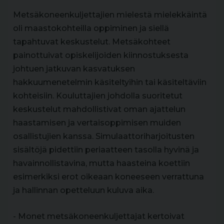
Metsäkoneenkuljettajien mielestä mielekkäintä
oli maastokohteilla oppiminen ja siellä
tapahtuvat keskustelut. Metsäkohteet
painottuivat opiskelijoiden kiinnostuksesta
johtuen jatkuvan kasvatuksen
hakkuumenetelmin käsiteltyihin tai käsiteltäviin
kohteisiin. Kouluttajien johdolla suoritetut
keskustelut mahdollistivat oman ajattelun
haastamisen ja vertaisoppimisen muiden
osallistujien kanssa. Simulaattoriharjoitusten
sisältöjä pidettiin periaatteen tasolla hyvinä ja
havainnollistavina, mutta haasteina koettiin
esimerkiksi erot oikeaan koneeseen verrattuna
ja hallinnan opetteluun kuluva aika.
- Monet metsäkoneenkuljettajat kertoivat