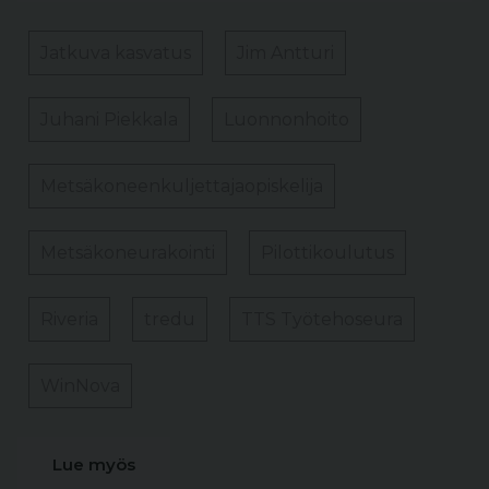
Jatkuva kasvatus
Jim Antturi
Juhani Piekkala
Luonnonhoito
Metsäkoneenkuljettajaopiskelija
Metsäkoneurakointi
Pilottikoulutus
Riveria
tredu
TTS Työtehoseura
WinNova
Lue myös