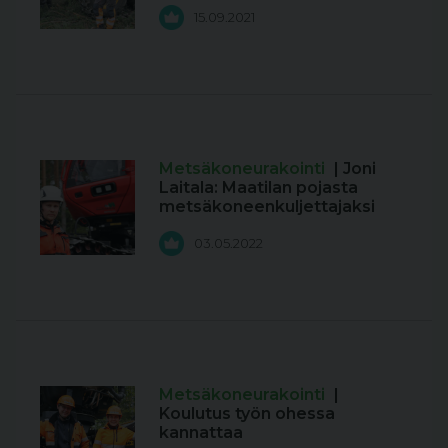
15.09.2021
Metsäkoneurakointi
| Joni
Laitala: Maatilan pojasta
metsäkoneenkuljettajaksi
03.05.2022
Metsäkoneurakointi
|
Koulutus työn ohessa
kannattaa