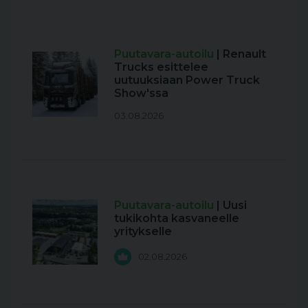
Puutavara-autoilu
| Renault
Trucks esittelee
uutuuksiaan Power Truck
Show'ssa
03.08.2026
Puutavara-autoilu
| Uusi
tukikohta kasvaneelle
yritykselle
02.08.2026