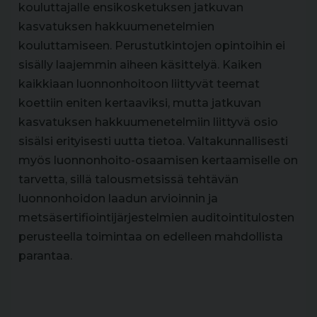
kouluttajalle ensikosketuksen jatkuvan
kasvatuksen hakkuumenetelmien
kouluttamiseen. Perustutkintojen opintoihin ei
sisälly laajemmin aiheen käsittelyä. Kaiken
kaikkiaan luonnonhoitoon liittyvät teemat
koettiin eniten kertaaviksi, mutta jatkuvan
kasvatuksen hakkuumenetelmiin liittyvä osio
sisälsi erityisesti uutta tietoa. Valtakunnallisesti
myös luonnonhoito-osaamisen kertaamiselle on
tarvetta, sillä talousmetsissä tehtävän
luonnonhoidon laadun arvioinnin ja
metsäsertifiointijärjestelmien auditointitulosten
perusteella toimintaa on edelleen mahdollista
parantaa.