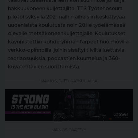
vaativat osaamista leimikon suunnittelijoilta ja
hakkuukoneen kuljettajilta. TTS Työtehoseura
pilotoi syksyllä 2021 näihin aiheisiin keskittyvää
uudenlaista koulutusta noin 20:lle työelämässä
olevalle metsäkoneenkuljettajalle. Koulutukset
käynnistettiin kohderyhmän tarpeet huomiovilla
verkko-opinnoilla, joihin sisältyi tiiviitä luettavia
teoriaosuuksia, podcastien kuuntelua ja 360-
kuvatehtävien suorittamista.
MAINOS, JUTTU JATKUU ALLA
MAINOS PÄÄTTYY