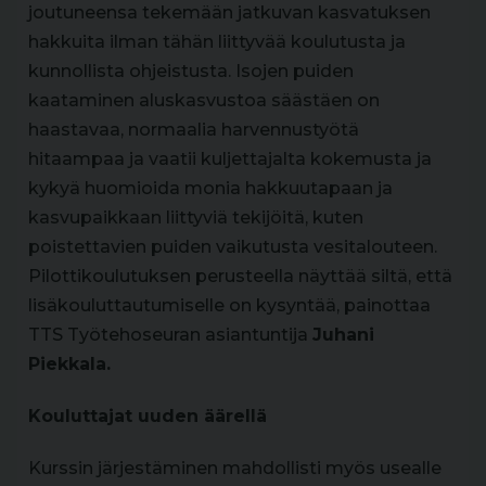
joutuneensa tekemään jatkuvan kasvatuksen
hakkuita ilman tähän liittyvää koulutusta ja
kunnollista ohjeistusta. Isojen puiden
kaataminen aluskasvustoa säästäen on
haastavaa, normaalia harvennustyötä
hitaampaa ja vaatii kuljettajalta kokemusta ja
kykyä huomioida monia hakkuutapaan ja
kasvupaikkaan liittyviä tekijöitä, kuten
poistettavien puiden vaikutusta vesitalouteen.
Pilottikoulutuksen perusteella näyttää siltä, että
lisäkouluttautumiselle on kysyntää, painottaa
TTS Työtehoseuran asiantuntija
Juhani
Piekkala.
Kouluttajat uuden äärellä
Kurssin järjestäminen mahdollisti myös usealle