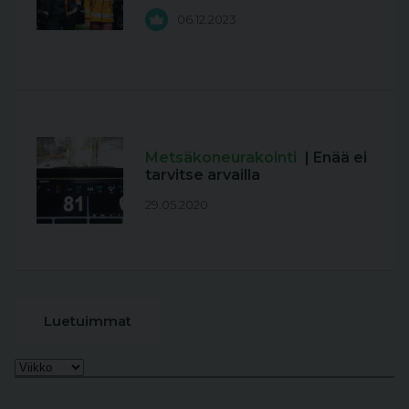
06.12.2023
Metsäkoneurakointi
| Enää ei
tarvitse arvailla
29.05.2020
Luetuimmat