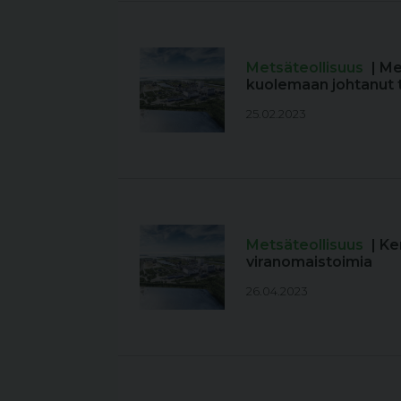
Metsäteollisuus
| M
kuolemaan johtanut
25.02.2023
Metsäteollisuus
| K
viranomaistoimia
26.04.2023