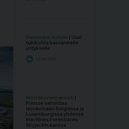
Puutavara-autoilu
| Uusi
tukikohta kasvaneelle
yritykselle
02.08.2026
Metsäkoneurakointi
|
Ponsse vahvistaa
läsnäoloaan Belgiassa ja
Luxemburgissa yhdessä
Machines Forestières
Skyjackin kanssa