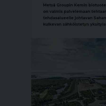
Metsä Groupin Kemin biotuotete
on valmis palvelemaan tehtaan 
tehdasalueelle johtavan Sahan
kulkevan sähköistetyn yksityi