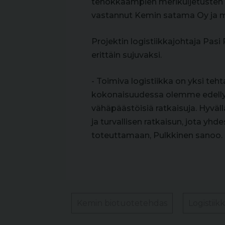
tehokkaampien merikuljetusten 
vastannut Kemin satama Oy ja me
Projektin logistiikkajohtaja Pa
erittäin sujuvaksi.
- Toimiva logistiikka on yksi teh
kokonaisuudessa olemme edelly
vähäpäästöisiä ratkaisuja. Hyväl
ja turvallisen ratkaisun, jota
toteuttamaan, Pulkkinen sanoo.
Kemin biotuotetehdas
Logistiik