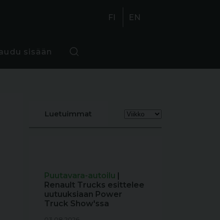
FI
EN
jaudu sisään
Luetuimmat
Puutavara-autoilu
|
Renault Trucks esittelee
uutuuksiaan Power
Truck Show'ssa
03.08.2026