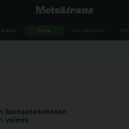
Kauppa
Tilaa
Ota yhteyttä
Kir
n biotuotetehtaan
n valmis