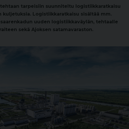
htaan tarpeisiin suunniteltu logistiikkaratkaisu
kuljetuksia. Logistiikkaratkaisu sisältää mm.
saarenkadun uuden logistiikkaväylän, tehtaalle
sraiteen sekä Ajoksen satamavaraston.