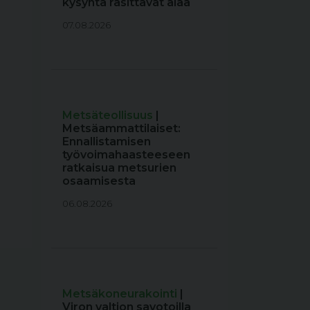
kysyntä rasittavat alaa
07.08.2026
Metsäteollisuus
|
Metsäammattilaiset:
Ennallistamisen
työvoimahaasteeseen
ratkaisua metsurien
osaamisesta
06.08.2026
Metsäkoneurakointi
|
Viron valtion savotoilla