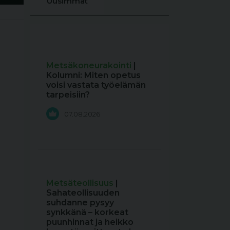
Uusimmat
Metsäkoneurakointi
|
Kolumni: Miten opetus
voisi vastata työelämän
tarpeisiin?
07.08.2026
Metsäteollisuus
|
Sahateollisuuden
suhdanne pysyy
synkkänä – korkeat
puunhinnat ja heikko