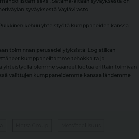
mahdollistamiseksi. Satama-altaan syväyksestä on
riväylän syväyksestä Väylävirasto.
si Pulkkinen kehuu yhteistyötä kumppaneiden kanssa
taan toiminnan perusedellytyksistä. Logistiikan
ttäneet kumppaneiltamme tehokkaita ja
lä yhteistyöllä olemme saaneet luotua erittäin toimivan
 yhdessä valittujen kumppaneidemme kanssa lähdemme
ka
Metsä Group
Metsäteollisuus