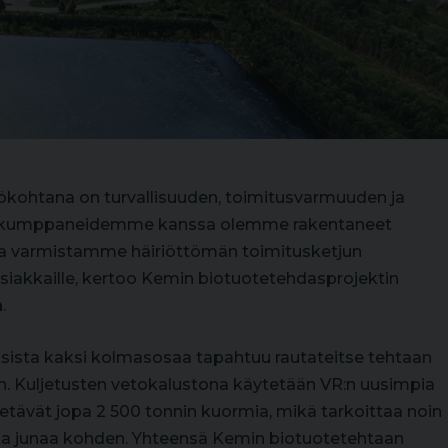
tökohtana on turvallisuuden, toimitusvarmuuden ja
ä kumppaneidemme kanssa olemme rakentaneet
olla varmistamme häiriöttömän toimitusketjun
asiakkaille, kertoo Kemin biotuotetehdasprojektin
n
.
sista kaksi kolmasosaa tapahtuu rautateitse tehtaan
en. Kuljetusten vetokalustona käytetään VR:n uusimpia
vetävät jopa 2 500 tonnin kuormia, mikä tarkoittaa noin
a junaa kohden. Yhteensä Kemin biotuotetehtaan