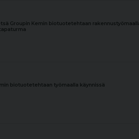
etsä Groupin Kemin biotuotetehtaan rakennustyömaall
 tapaturma
emin biotuotetehtaan työmaalla käynnissä