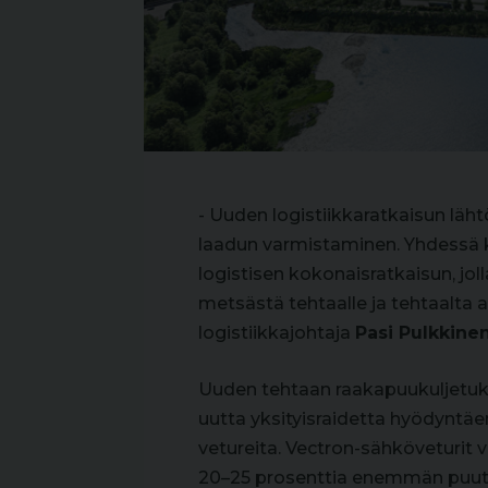
- Uuden logistiikkaratkaisun läh
laadun varmistaminen. Yhdess
logistisen kokonaisratkaisun, j
metsästä tehtaalle ja tehtaalta 
logistiikkajohtaja
Pasi Pulkkine
Uuden tehtaan raakapuukuljetuk
uutta yksityisraidetta hyödyntä
vetureita. Vectron-sähköveturit 
20–25 prosenttia enemmän puut