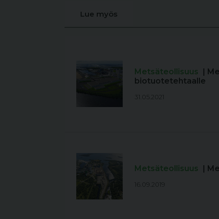
Lue myös
Metsäteollisuus
| M
biotuotetehtaalle
31.05.2021
Metsäteollisuus
| M
16.09.2019