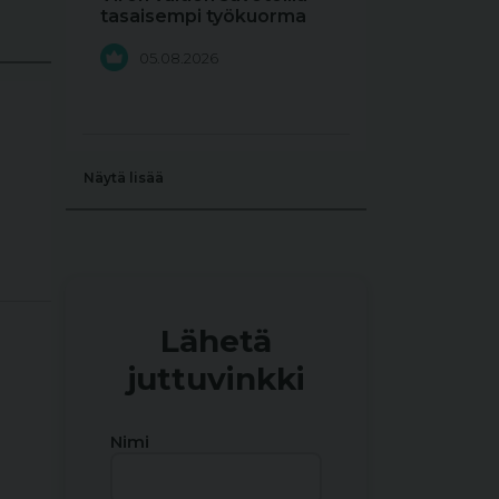
tasaisempi työkuorma
05.08.2026
Näytä lisää
Lähetä
juttuvinkki
Nimi