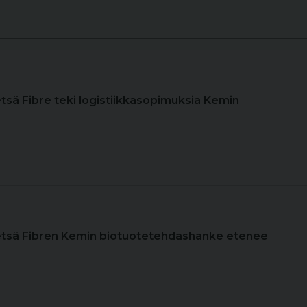
etsä Fibre teki logistiikkasopimuksia Kemin
etsä Fibren Kemin biotuotetehdashanke etenee