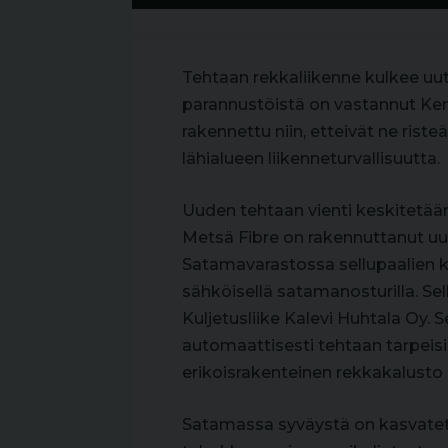
Tehtaan rekkaliikenne kulkee uut
parannustöistä on vastannut Kemi
rakennettu niin, etteivät ne rist
lähialueen liikenneturvallisuutta.
Uuden tehtaan vienti keskitetä
Metsä Fibre on rakennuttanut uu
Satamavarastossa sellupaalien kä
sähköisellä satamanosturilla. Se
Kuljetusliike Kalevi Huhtala Oy. 
automaattisesti tehtaan tarpeisiin
erikoisrakenteinen rekkakalusto 
Satamassa syväystä on kasvatett