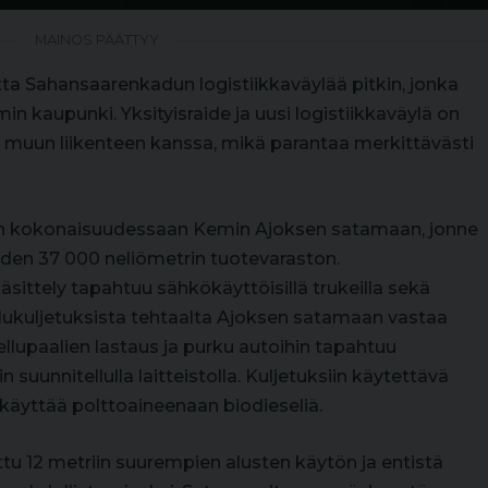
MAINOS PÄÄTTYY
ta Sahansaarenkadun logistiikkaväylää pitkin, jonka
n kaupunki. Yksityisraide ja uusi logistiikkaväylä on
eä muun liikenteen kanssa, mikä parantaa merkittävästi
än kokonaisuudessaan Kemin Ajoksen satamaan, jonne
den 37 000 neliömetrin tuotevaraston.
sittely tapahtuu sähkökäyttöisillä trukeilla sekä
llukuljetuksista tehtaalta Ajoksen satamaan vastaa
Sellupaalien lastaus ja purku autoihin tapahtuu
 suunnitellulla laitteistolla. Kuljetuksiin käytettävä
käyttää polttoaineenaan biodieseliä.
u 12 metriin suurempien alusten käytön ja entistä