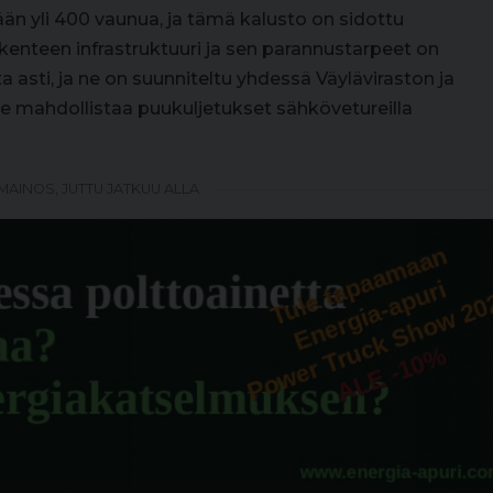
än yli 400 vaunua, ja tämä kalusto on sidottu
iikenteen infrastruktuuri ja sen parannustarpeet on
asti, ja ne on suunniteltu yhdessä Väyläviraston ja
de mahdollistaa puukuljetukset sähkövetureilla
MAINOS, JUTTU JATKUU ALLA