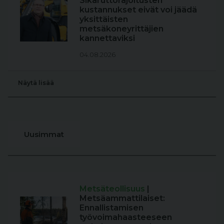
Sikaruttorajoitusten
kustannukset eivät voi jäädä
yksittäisten
metsäkoneyrittäjien
kannettaviksi
04.08.2026
Näytä lisää
Uusimmat
Metsäteollisuus
|
Metsäammattilaiset:
Ennallistamisen
työvoimahaasteeseen