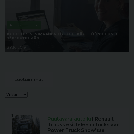
Puutavara-autoilu
KULJETUS S. SIMPANEN OY OTTI KÄYTTÖÖN ETOSSU -
JÄRJESTELMÄN
28.10.2019
Luetuimmat
1
Puutavara-autoilu
| Renault
Trucks esittelee uutuuksiaan
Power Truck Show'ssa