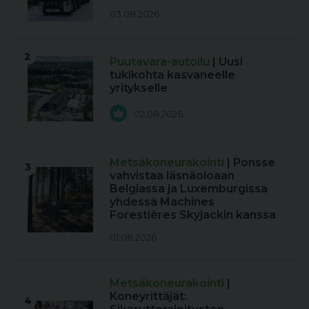
03.08.2026
2
Puutavara-autoilu
| Uusi
tukikohta kasvaneelle
yritykselle
02.08.2026
Metsäkoneurakointi
| Ponsse
3
vahvistaa läsnäoloaan
Belgiassa ja Luxemburgissa
yhdessä Machines
Forestières Skyjackin kanssa
01.08.2026
Metsäkoneurakointi
|
Koneyrittäjät:
4