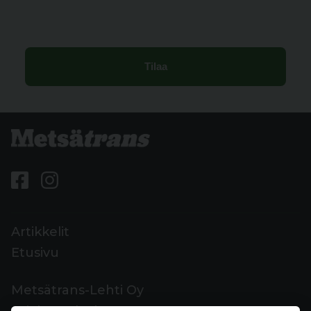
Artikkelit
Etusivu
Metsätrans-Lehti Oy
Asiakaspalvelu