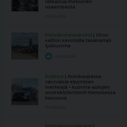
ratkaisua metsurien
osaamisesta
06.08.2026
Metsäkoneurakointi
| Viron
valtion savotoilla tasaisempi
työkuorma
05.08.2026
Kuljetus
| Autokaupassa
varovaisia elpymisen
merkkejä – kuorma-autojen
ensirekisteröinnit hienoisessa
kasvussa
04.08.2026
Metsäkoneurakointi
|