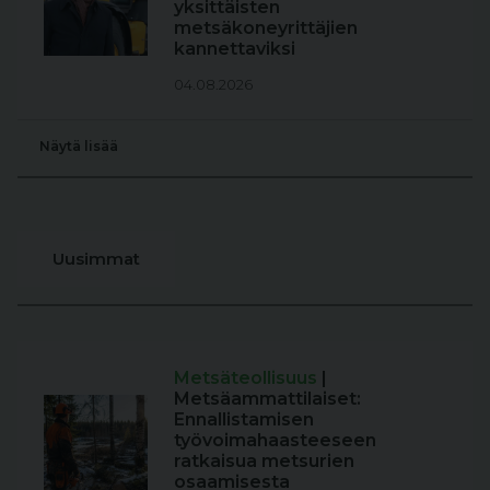
yksittäisten
metsäkoneyrittäjien
kannettaviksi
04.08.2026
Näytä lisää
Uusimmat
Metsäteollisuus
|
Metsäammattilaiset:
Ennallistamisen
työvoimahaasteeseen
ratkaisua metsurien
osaamisesta