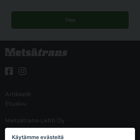
Artikkelit
Etusivu
Metsätrans-Lehti Oy
Asiakaspalvelu
Käytämme evästeitä
Yhteystiedot