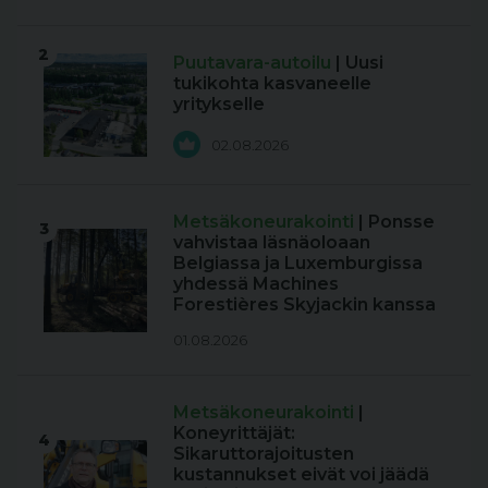
2
Puutavara-autoilu
| Uusi
tukikohta kasvaneelle
yritykselle
02.08.2026
Metsäkoneurakointi
| Ponsse
3
vahvistaa läsnäoloaan
Belgiassa ja Luxemburgissa
yhdessä Machines
Forestières Skyjackin kanssa
01.08.2026
Metsäkoneurakointi
|
Koneyrittäjät:
4
Sikaruttorajoitusten
kustannukset eivät voi jäädä