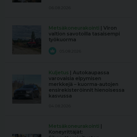
06.08.2026
Metsäkoneurakointi
| Viron
valtion savotoilla tasaisempi
työkuorma
05.08.2026
Kuljetus
| Autokaupassa
varovaisia elpymisen
merkkejä – kuorma-autojen
ensirekisteröinnit hienoisessa
kasvussa
04.08.2026
Metsäkoneurakointi
|
Koneyrittäjät: