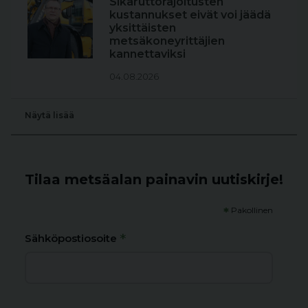
Sikaruttorajoitusten
kustannukset eivät voi jäädä
yksittäisten
metsäkoneyrittäjien
kannettaviksi
04.08.2026
Näytä lisää
Tilaa metsäalan painavin uutiskirje!
*
Pakollinen
*
Sähköpostiosoite