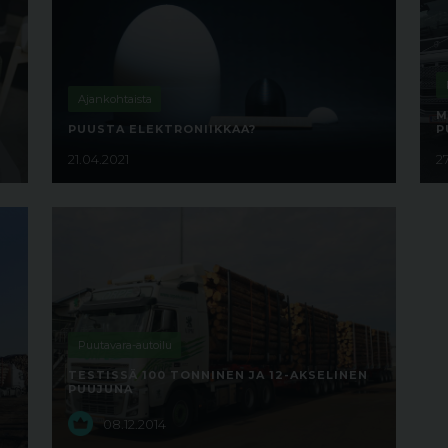
Ajankohtaista
M
PUUSTA ELEKTRONIIKKAA?
P
21.04.2021
2
Puutavara-autoilu
TESTISSÄ 100 TONNINEN JA 12-AKSELINEN
PUUJUNA
08.12.2014