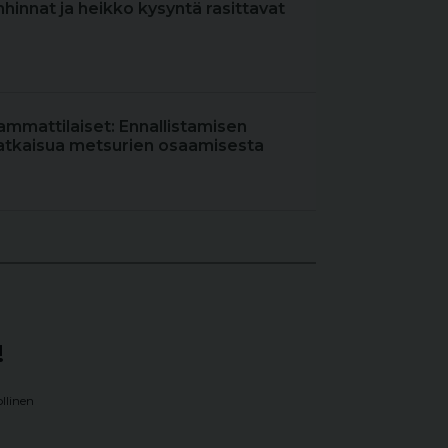
hinnat ja heikko kysyntä rasittavat
ammattilaiset: Ennallistamisen
atkaisua metsurien osaamisesta
!
llinen