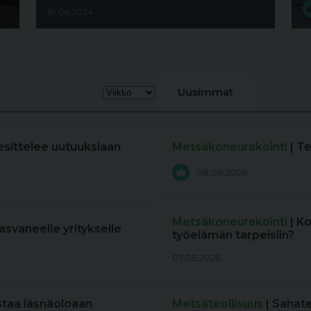
16.06.2024
Uusimmat
esittelee uutuuksiaan
Metsäkoneurakointi
| T
08.08.2026
Metsäkoneurakointi
| K
kasvaneelle yritykselle
työelämän tarpeisiin?
07.08.2026
staa läsnäoloaan
Metsäteollisuus
| Sahat