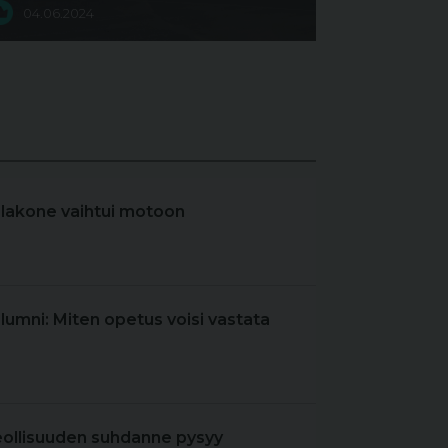
04.06.2024
elakone vaihtui motoon
olumni: Miten opetus voisi vastata
eollisuuden suhdanne pysyy