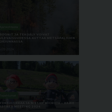
Ajankohtaista
ROONIT JA TEKOÄLY VOIVAT
ULEVAISUUDESSA AUTTAA METSÄPALOJEN
ORJUNNASSA
5.09.2024
Tapahtumat
YDRAULIIKKAA JA NISSAN MICROJA – HAWE
ARTNER MEETING 2024