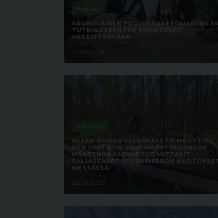
Kuljetus
SUOMALAINEN PUOLUSTUSTEOLLISUUS J
TUTKIMUSKENTTÄ TIIVISTÄVÄT
YHTEISTYÖTÄÄN
26.05.2026
Metsätrans
MITEN PUIDEN VEDENKÄYTTÖ MUUTTUU,
KUN LUNTA ON VÄHEMMÄN? OULANGAN
MÄNTYIHIN ASENNETUT MITTARIT
PALJASTAVAT VEDENKIERRON MUUTOKSE
METSÄSSÄ
25.03.2025