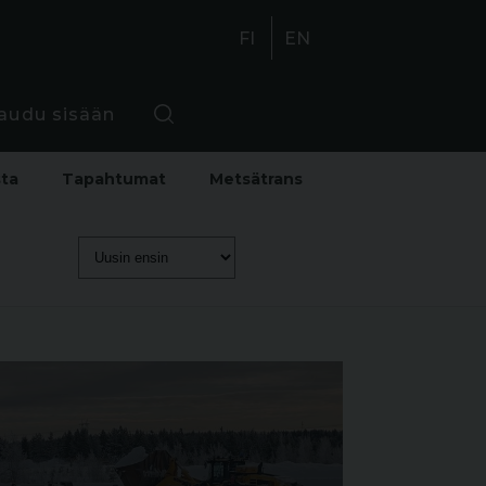
FI
EN
jaudu sisään
sta
Tapahtumat
Metsätrans