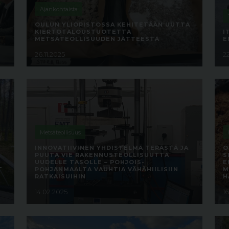
Ajankohtaista
A
OULUN YLIOPISTOSSA KEHITETÄÄN UUTTA
KIERTOTALOUSTUOTETTA
I
METSÄTEOLLISUUDEN JÄTTEESTÄ
E
26.11.2025
2
Metsäteollisuus
INNOVATIIVINEN YHDISTELMÄ TERÄSTÄ JA
O
PUUTA VIE RAKENNUSTEOLLISUUTTA
S
UUDELLE TASOLLE – POHJOIS-
E
T
POHJANMAALTA VAUHTIA VÄHÄHIILISIIN
M
RATKAISUIHIN
H
14.02.2025
1