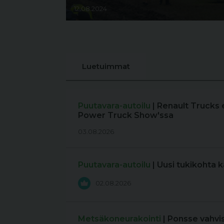
12.08.2024
Luetuimmat
Puutavara-autoilu
| Renault Trucks 
Power Truck Show'ssa
03.08.2026
Puutavara-autoilu
| Uusi tukikohta 
02.08.2026
Metsäkoneurakointi
| Ponsse vahvi