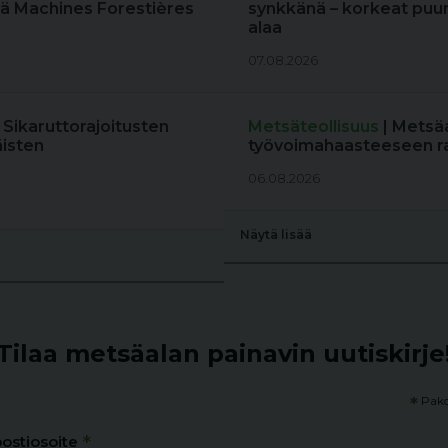
ä Machines Forestières
synkkänä – korkeat puun
alaa
07.08.2026
: Sikaruttorajoitusten
Metsäteollisuus
| Metsä
äisten
työvoimahaasteeseen r
06.08.2026
Näytä lisää
Tilaa metsäalan painavin uutiskirje
*
Pako
*
ostiosoite