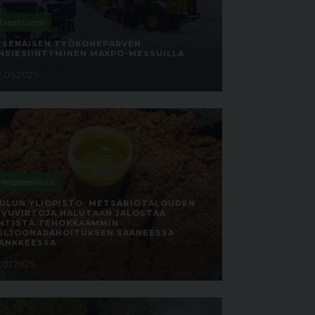
Tapahtumat
TSENÄISEN TYÖKONEPARVEN
NSIESIINTYMINEN MAXPO-MESSUILLA
2.05.2025
Metsäteollisuus
ULUN YLIOPISTO: METSÄBIOTALOUDEN
IVUVIRTOJA HALUTAAN JALOSTAA
NTISTÄ TEHOKKAAMMIN
ILJOONARAHOITUKSEN SAANEESSA
ANKKEESSA
6.01.2025