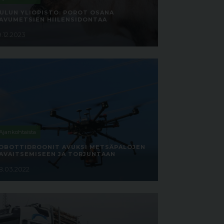
ULUN YLIOPISTO: POROT OSANA
AVUMETSIEN HIILENSIDONTAA
9.12.2023
Ajankohtaista
OBOTTIDROONIT AVUKSI METSÄPALOJEN
AVAITSEMISEEN JA TORJUNTAAN
8.03.2022