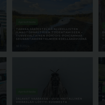
Ajankohtaista
TARKKA JÄRJESTELMÄ ALUEELLISTEN
ILMASTOPÄÄSTÖJEN TODENTAMISEEN –
D
TURVEVALTAINEN POHJOIS-POHJANMAA
T
?
SEURANTAMENETELMIEN EDELLÄKÄVIJÄNÄ
T
18.11.2024
2
Ajankohtaista
H
JALAVAT VAARASSA – UUSI HAITALLINEN
P
VIERASLAJI LÖYTYI SUOMESTA