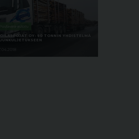
Puutavara-autoilu
OILASPOJAT OY: 90 TONNIN YHDISTELMÄ
UUNKULJETUKSEEN
7.04.2018