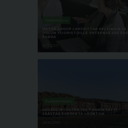
Metsäteollisuus
METSÄ GROUP LAHJOITTAA HELSINGIN JA
OULUN YLIOPISTOILLE YHTEENSÄ 500 000
EUROA
14.12.2021
Puutavara-autoilu
PUUKULJETUSTEN 104 TONNIN JÄTTI
SÄÄSTÄÄ EUROJA JA LUONTOA
26.10.2015