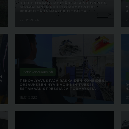
UUSI TUTKIMUS METSÄN SALAISUUKSISTA:
SUOMALAINEN PUUSTO MUODOSTUU
O
PERHEISTÄ JA NAAPURUSTOISTA
H
22.05.2024
2
Metsäkoneurakointi
N
Ä
TEKOÄLYAVUSTAJA RASKAIDEN KONEIDEN
OHJAUKSEEN HYVINVOINNIN TUEKSI –
R
ESTÄMÄÄN STRESSIÄ JA TÖRMÄYKSIÄ
H
16.01.2023
0