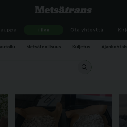
Kauppa
Tilaa
Ota yhteyttä
Kir
autoilu
Metsäteollisuus
Kuljetus
Ajankohtai