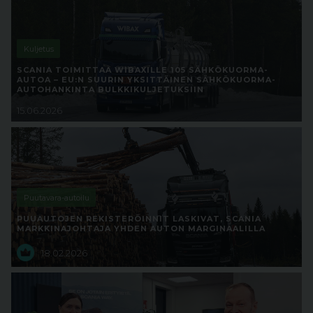
Kuljetus
SCANIA TOIMITTAA WIBAXILLE 105 SÄHKÖKUORMA-
AUTOA – EU:N SUURIN YKSITTÄINEN SÄHKÖKUORMA-
AUTOHANKINTA BULKKIKULJETUKSIIN
15.06.2026
Puutavara-autoilu
PUUAUTOJEN REKISTERÖINNIT LASKIVAT, SCANIA
MARKKINAJOHTAJA YHDEN AUTON MARGINAALILLA
18.02.2026