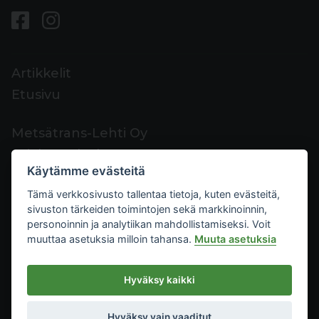
Artikkelit
Etusivu
Metsätrans-Lehti Oy
Asiakaspalvelu
Käytämme evästeitä
Yhteystiedot
Tämä verkkosivusto tallentaa tietoja, kuten evästeitä,
Palaute
sivuston tärkeiden toimintojen sekä markkinoinnin,
Mediakortti
personoinnin ja analytiikan mahdollistamiseksi. Voit
muuttaa asetuksia milloin tahansa.
Muuta asetuksia
Metsätrans-Lehti Oy
Hyväksy kaikki
Tietosuoja
2026
Käyttöehdot
Hyväksy vain vaaditut