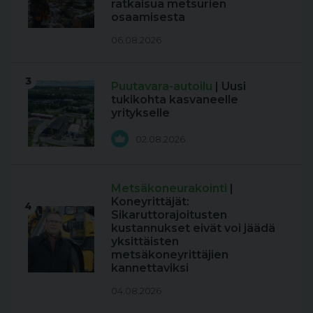
ratkaisua metsurien
osaamisesta
06.08.2026
3
Puutavara-autoilu
| Uusi
tukikohta kasvaneelle
yritykselle
02.08.2026
Metsäkoneurakointi
|
Koneyrittäjät:
4
Sikaruttorajoitusten
kustannukset eivät voi jäädä
yksittäisten
metsäkoneyrittäjien
kannettaviksi
04.08.2026