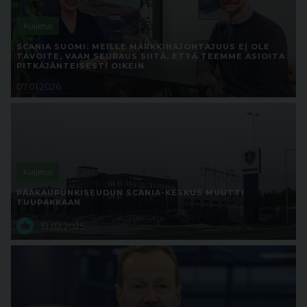
Kuljetus
SCANIA SUOMI: MEILLE MARKKINAJOHTAJUUS EI OLE
TAVOITE, VAAN SEURAUS SIITÄ, ETTÄ TEEMME ASIOITA
PITKÄJÄNTEISESTI OIKEIN
07.01.2026
Kuljetus
PÄÄKAUPUNKISEUDUN SCANIA-KESKUS MUUTTI
TUUPAKKAAN
19.02.2025