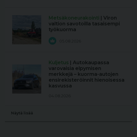
Metsäkoneurakointi
| Viron
valtion savotoilla tasaisempi
työkuorma
05.08.2026
Kuljetus
| Autokaupassa
varovaisia elpymisen
merkkejä – kuorma-autojen
ensirekisteröinnit hienoisessa
kasvussa
04.08.2026
Näytä lisää