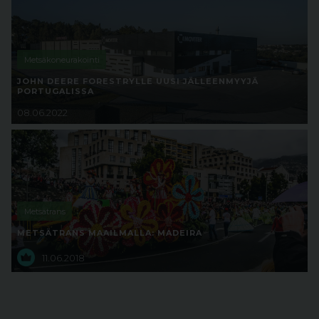
Metsäkoneurakointi
JOHN DEERE FORESTRYLLE UUSI JÄLLEENMYYJÄ
PORTUGALISSA
08.06.2022
Metsätrans
METSÄTRANS MAAILMALLA: MADEIRA
11.06.2018