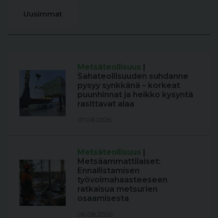
Uusimmat
Metsäteollisuus
|
Sahateollisuuden suhdanne
pysyy synkkänä – korkeat
puunhinnat ja heikko kysyntä
rasittavat alaa
07.08.2026
Metsäteollisuus
|
Metsäammattilaiset:
Ennallistamisen
työvoimahaasteeseen
ratkaisua metsurien
osaamisesta
06.08.2026