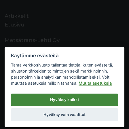
Artikkelit
Etusivu
Metsätrans-Lehti Oy
Asiakaspalvelu
Käytämme evästeitä
Yhteystiedot
Tämä verkkosivusto tallentaa tietoja, kuten evästeitä,
Palaute
sivuston tärkeiden toimintojen sekä markkinoinnin,
Mediakortti
personoinnin ja analytiikan mahdollistamiseksi. Voit
muuttaa asetuksia milloin tahansa.
Muuta asetuksia
Metsätrans-Lehti Oy
Hyväksy kaikki
Tietosuoja
2026
Käyttöehdot
Hyväksy vain vaaditut
Evästeasetukset