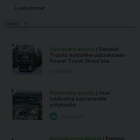
Luetuimmat
1
Puutavara-autoilu
| Renault
Trucks esittelee uutuuksiaan
Power Truck Show'ssa
03.08.2026
2
Puutavara-autoilu
| Uusi
tukikohta kasvaneelle
yritykselle
02.08.2026
Metsäkoneurakointi
| Ponsse