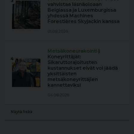
3
vahvistaa läsnäoloaan
Belgiassa ja Luxemburgissa
yhdessä Machines
Forestières Skyjackin kanssa
01.08.2026
Metsäkoneurakointi
|
Koneyrittäjät:
4
Sikaruttorajoitusten
kustannukset eivät voi jäädä
yksittäisten
metsäkoneyrittäjien
kannettaviksi
04.08.2026
Näytä lisää