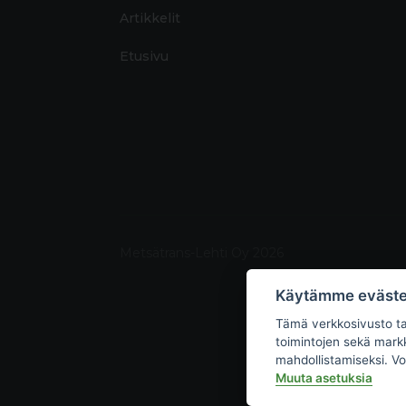
Artikkelit
Etusivu
Metsätrans-Lehti Oy 2026
Käytämme eväste
Tämä verkkosivusto tal
toimintojen sekä markk
mahdollistamiseksi. Vo
Muuta asetuksia