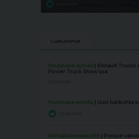
04.04.2014
Luetuimmat
Puutavara-autoilu
| Renault Trucks 
Power Truck Show'ssa
03.08.2026
Puutavara-autoilu
| Uusi tukikohta 
02.08.2026
Metsäkoneurakointi
| Ponsse vahvi