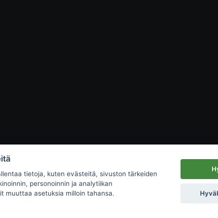
itä
Hy
lentaa tietoja, kuten evästeitä, sivuston tärkeiden
inoinnin, personoinnin ja analytiikan
Hyväk
it muuttaa asetuksia milloin tahansa.