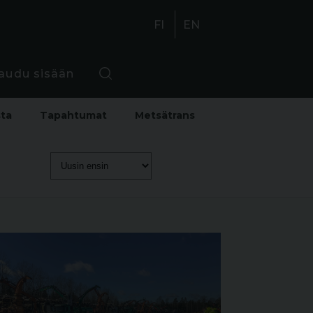
FI
EN
jaudu sisään
sta
Tapahtumat
Metsätrans