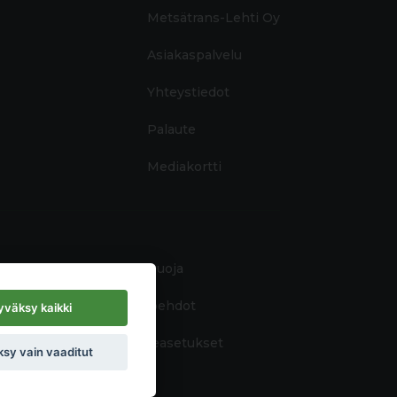
Metsätrans-Lehti Oy
Asiakaspalvelu
Yhteystiedot
Palaute
Mediakortti
Tietosuoja
Käyttöehdot
väksy kaikki
Evästeasetukset
sy vain vaaditut