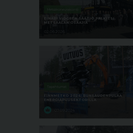
Metsäkoneurakointi
EINARI VIDGRÉN SÄÄTIÖ PALKITSI
METSÄALAN OSAAJIA
02.06.2026
Tapahtumat
FINNMETKO 2024: RUNSAUDENPULAA
ENERGIAPUUSEKTORILLA
07.09.2024