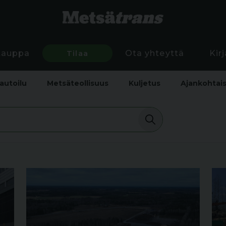
Kauppa
Tilaa
Ota yhteyttä
Kir
autoilu
Metsäteollisuus
Kuljetus
Ajankohtai