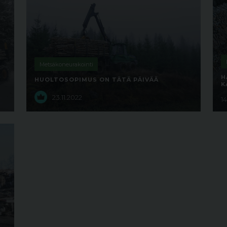
Metsäkoneurakointi
H
HUOLTOSOPIMUS ON TÄTÄ PÄIVÄÄ
K
23.11.2022
1