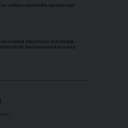
iron valtion savotoilla tasaisempi
 varovaisia elpymisen merkkejä –
steröinnit hienoisessa kasvussa
!
llinen