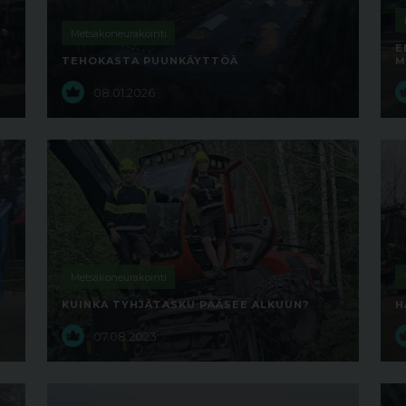
Metsäkoneurakointi
E
TEHOKASTA PUUNKÄYTTÖÄ
M
08.01.2026
Metsäkoneurakointi
KUINKA TYHJÄTASKU PÄÄSEE ALKUUN?
H
07.08.2023