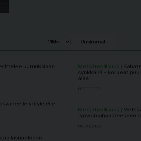
Uusimmat
esittelee uutuuksiaan
Metsäteollisuus
| Sahat
synkkänä – korkeat puun
alaa
07.08.2026
kasvaneelle yritykselle
Metsäteollisuus
| Metsä
työvoimahaasteeseen r
06.08.2026
staa läsnäoloaan