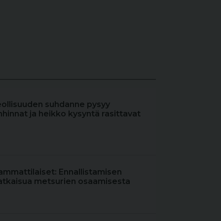
eollisuuden suhdanne pysyy
hinnat ja heikko kysyntä rasittavat
ammattilaiset: Ennallistamisen
atkaisua metsurien osaamisesta