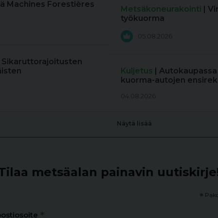
ä Machines Forestières
Metsäkoneurakointi
| V
työkuorma
05.08.2026
: Sikaruttorajoitusten
äisten
Kuljetus
| Autokaupassa
kuorma-autojen ensireki
04.08.2026
Näytä lisää
Tilaa metsäalan painavin uutiskirje
*
Pako
*
ostiosoite