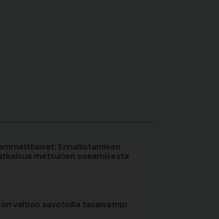
ammattilaiset: Ennallistamisen
atkaisua metsurien osaamisesta
iron valtion savotoilla tasaisempi