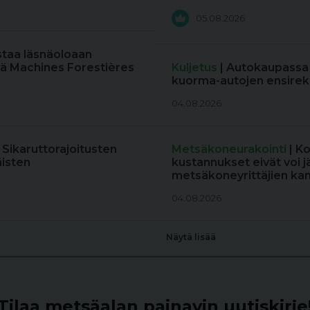
05.08.2026
staa läsnäoloaan
ä Machines Forestières
Kuljetus
| Autokaupassa
kuorma-autojen ensireki
04.08.2026
: Sikaruttorajoitusten
Metsäkoneurakointi
| K
äisten
kustannukset eivät voi j
metsäkoneyrittäjien kan
04.08.2026
Näytä lisää
Tilaa metsäalan painavin uutiskirje