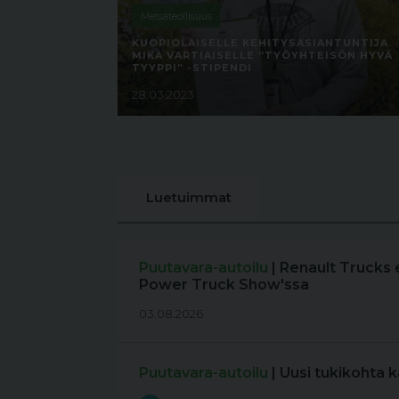
Metsäteollisuus
KUOPIOLAISELLE KEHITYSASIANTUNTIJA
MIKA VARTIAISELLE ”TYÖYHTEISÖN HYVÄ
TYYPPI” -STIPENDI
28.03.2023
Luetuimmat
Puutavara-autoilu
| Renault Trucks 
Power Truck Show'ssa
03.08.2026
Puutavara-autoilu
| Uusi tukikohta 