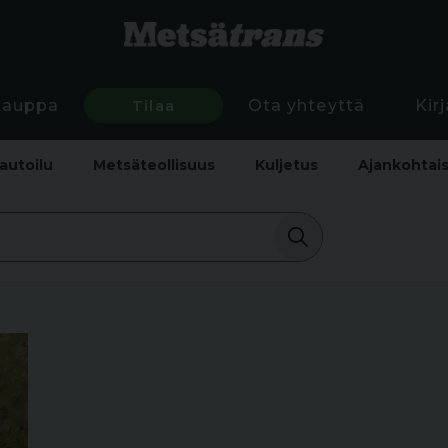
Kauppa
Tilaa
Ota yhteyttä
Kir
autoilu
Metsäteollisuus
Kuljetus
Ajankohtai