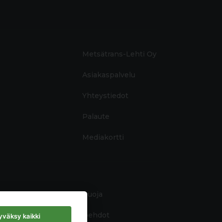
Metsätrans-Lehti Oy
Asiakaspalvelu
Yhteystiedot
Palaute
Mediakortti
Tietosuoja
Käyttöehdot
väksy kaikki