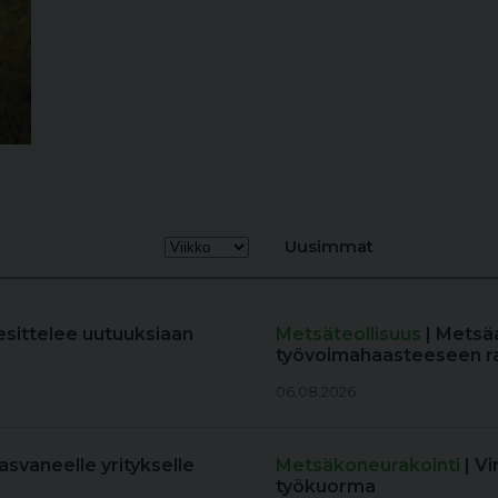
Uusimmat
esittelee uutuuksiaan
Metsäteollisuus
| Metsä
työvoimahaasteeseen r
06.08.2026
kasvaneelle yritykselle
Metsäkoneurakointi
| V
työkuorma