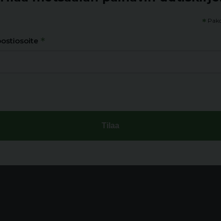
*
Pako
*
ostiosoite