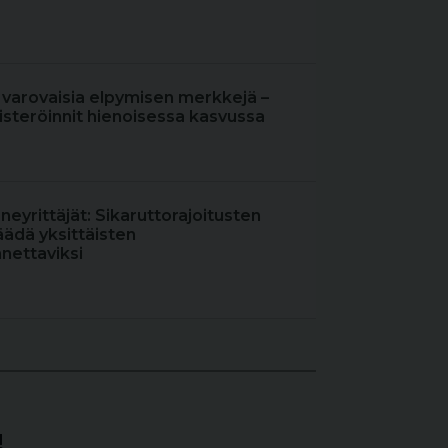
 varovaisia elpymisen merkkejä –
steröinnit hienoisessa kasvussa
oneyrittäjät: Sikaruttorajoitusten
äädä yksittäisten
nettaviksi
!