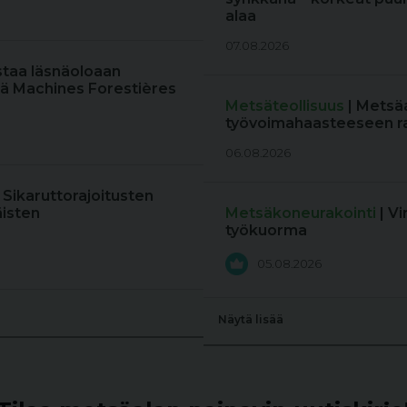
alaa
07.08.2026
staa läsnäoloaan
ä Machines Forestières
Metsäteollisuus
| Metsä
työvoimahaasteeseen r
06.08.2026
: Sikaruttorajoitusten
äisten
Metsäkoneurakointi
| V
työkuorma
05.08.2026
Näytä lisää