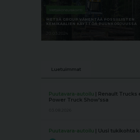
Metsäkoneurakointi
METSÄ GROUP VÄHENTÄÄ FOSSIILISTEN
KEMIKAALIEN KÄYTTÖÄ PUUNKORJUUSSA
20.03.2024
Luetuimmat
Puutavara-autoilu
| Renault Trucks 
Power Truck Show'ssa
03.08.2026
Puutavara-autoilu
| Uusi tukikohta 