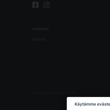
Artikkelit
Etusivu
Metsätrans-Lehti Oy 2026
Käytämme eväste