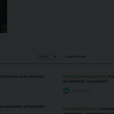
Uusimmat
esittelee uutuuksiaan
Metsäkoneurakointi
| K
työelämän tarpeisiin?
07.08.2026
kasvaneelle yritykselle
Metsäteollisuus
| Sahat
synkkänä – korkeat puun