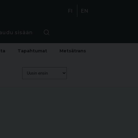
FI
EN
jaudu sisään
sta
Tapahtumat
Metsätrans