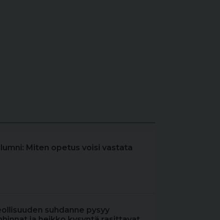
olumni: Miten opetus voisi vastata
eollisuuden suhdanne pysyy
hinnat ja heikko kysyntä rasittavat