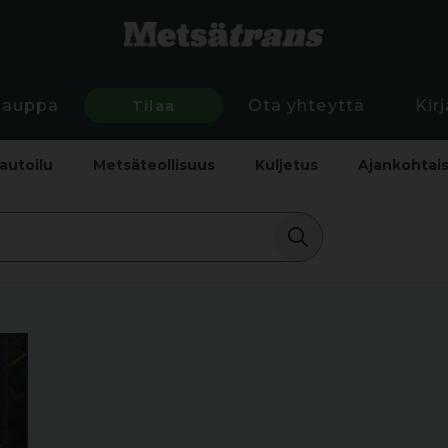
Kauppa
Tilaa
Ota yhteyttä
Kir
autoilu
Metsäteollisuus
Kuljetus
Ajankohtai