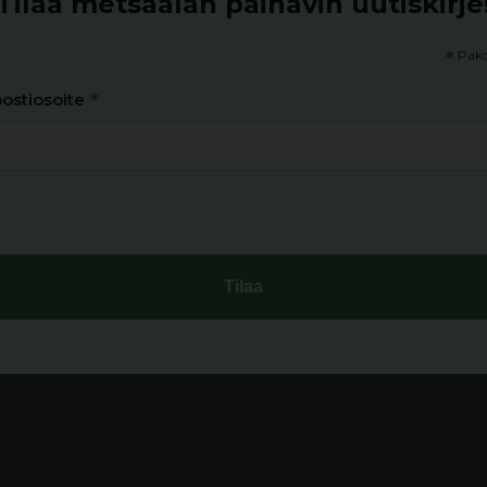
Tilaa metsäalan painavin uutiskirje
*
Pako
*
ostiosoite