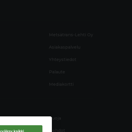
Metsätrans-Lehti Oy
Asiakaspalvelu
Yhteystiedot
Palaute
Mediakortti
Tietosuoja
Käyttöehdot
väksy kaikki