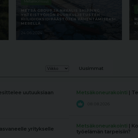
Metsäteollisuus
METSÄ GROUP JA NAVALIS SHIPPING
YHTEISTYÖHÖN PUUNKULJETUSTEN
HIILIDIOKSIDIPÄÄSTÖJEN VÄHENTÄMISEKSI
M
MERELLÄ
K
24.06.2024
2
Uusimmat
esittelee uutuuksiaan
Metsäkoneurakointi
| T
08.08.2026
Metsäkoneurakointi
| K
kasvaneelle yritykselle
työelämän tarpeisiin?