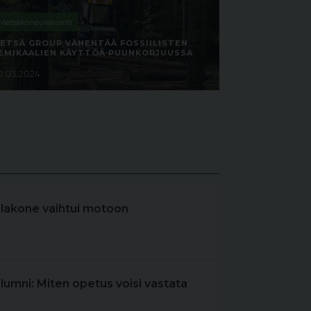
Metsäkoneurakointi
ETSÄ GROUP VÄHENTÄÄ FOSSIILISTEN
EMIKAALIEN KÄYTTÖÄ PUUNKORJUUSSA
0.03.2024
elakone vaihtui motoon
olumni: Miten opetus voisi vastata