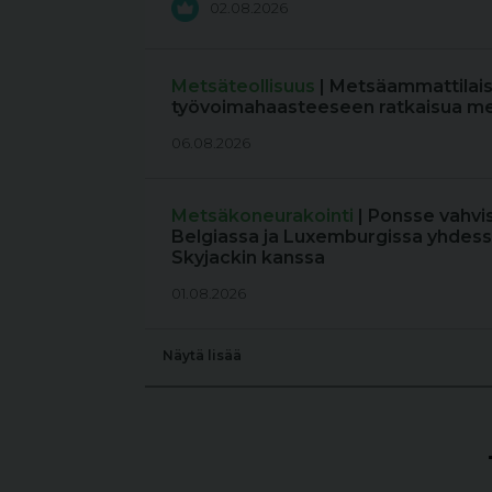
02.08.2026
Metsäteollisuus
| Metsäammattilais
työvoimahaasteeseen ratkaisua me
06.08.2026
Metsäkoneurakointi
| Ponsse vahvi
Belgiassa ja Luxemburgissa yhdess
Skyjackin kanssa
01.08.2026
Näytä lisää