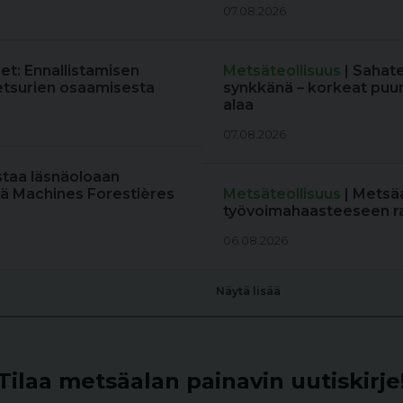
07.08.2026
et: Ennallistamisen
Metsäteollisuus
| Sahat
tsurien osaamisesta
synkkänä – korkeat puun
alaa
07.08.2026
staa läsnäoloaan
ä Machines Forestières
Metsäteollisuus
| Metsä
työvoimahaasteeseen r
06.08.2026
Näytä lisää
Tilaa metsäalan painavin uutiskirje