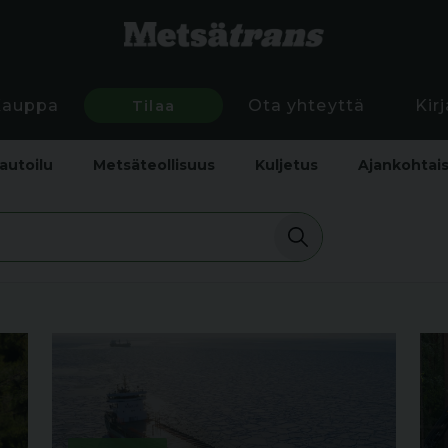
Kauppa
Tilaa
Ota yhteyttä
Kir
autoilu
Metsäteollisuus
Kuljetus
Ajankohtai