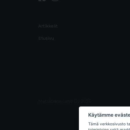
Artikkelit
Etusivu
Metsätrans-Lehti Oy 2026
Käytämme eväste
Tämä verkkosivusto tal
toimintojen sekä markk