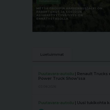
Metsäteollisuus
METSÄ GROUPIN HARVENNUSJÄLKI ON
PARANTUNUT JA KORJUUN
ASIAKASTYYTYVÄISYYS ON
ENNÄTYSTASOLLA
20.08.2024
Luetuimmat
Puutavara-autoilu
| Renault Trucks 
Power Truck Show'ssa
03.08.2026
Puutavara-autoilu
| Uusi tukikohta 