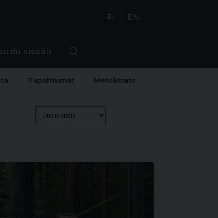
FI
EN
jaudu sisään
sta
Tapahtumat
Metsätrans