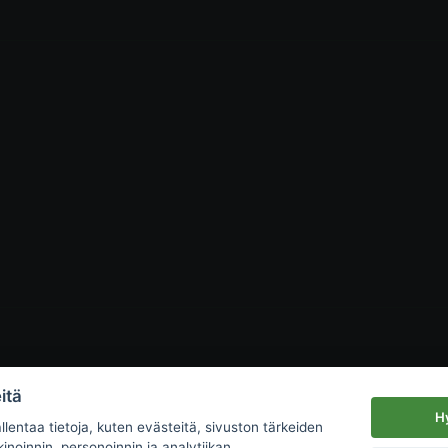
itä
Hy
lentaa tietoja, kuten evästeitä, sivuston tärkeiden
inoinnin, personoinnin ja analytiikan