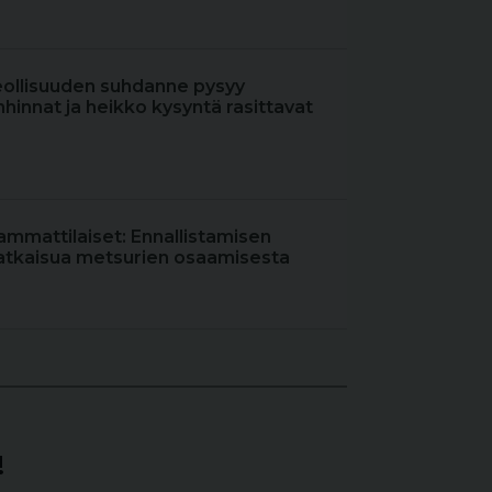
eollisuuden suhdanne pysyy
hinnat ja heikko kysyntä rasittavat
ammattilaiset: Ennallistamisen
atkaisua metsurien osaamisesta
!