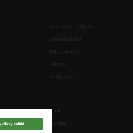
Metsätrans-Lehti Oy
Asiakaspalvelu
Yhteystiedot
Palaute
Mediakortti
Tietosuoja
Käyttöehdot
väksy kaikki