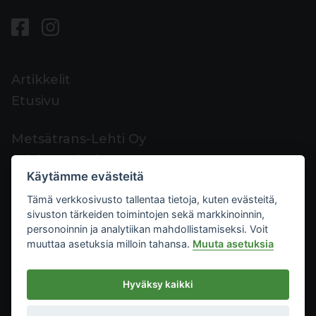
Artikkelit
Etusivu
Metsätrans-Lehti Oy
Asiakaspalvelu
Käytämme evästeitä
Yhteystiedot
Tämä verkkosivusto tallentaa tietoja, kuten evästeitä,
Palaute
sivuston tärkeiden toimintojen sekä markkinoinnin,
Mediakortti
personoinnin ja analytiikan mahdollistamiseksi. Voit
muuttaa asetuksia milloin tahansa.
Muuta asetuksia
Metsätrans-Lehti Oy
Hyväksy kaikki
Tietosuoja
2026
Käyttöehdot