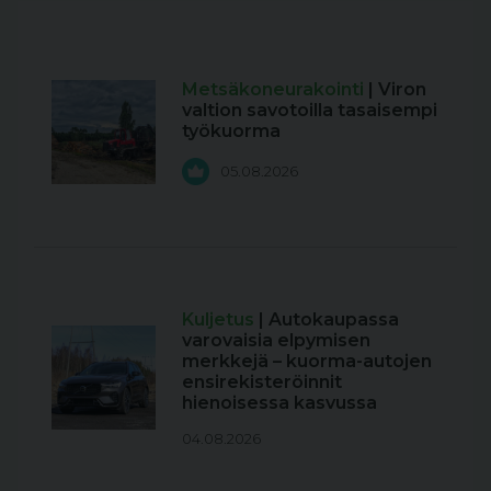
Metsäkoneurakointi
| Viron
valtion savotoilla tasaisempi
työkuorma
05.08.2026
Kuljetus
| Autokaupassa
varovaisia elpymisen
merkkejä – kuorma-autojen
ensirekisteröinnit
hienoisessa kasvussa
04.08.2026