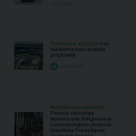
03.08.2026
Puutavara-autoilu
| Uusi
tukikohta kasvaneelle
yritykselle
02.08.2026
Metsäkoneurakointi
|
Ponsse vahvistaa
läsnäoloaan Belgiassa ja
Luxemburgissa yhdessä
Machines Forestières