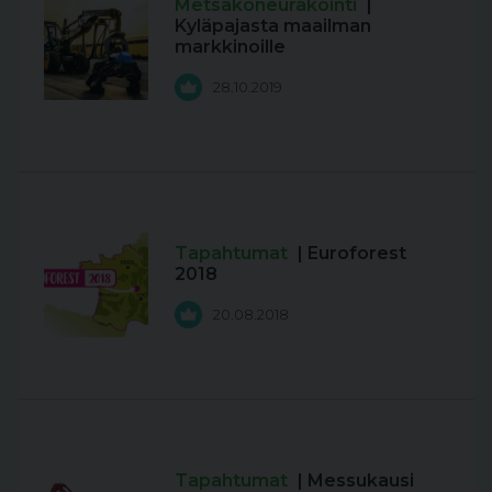
Metsäkoneurakointi
|
Kyläpajasta maailman
markkinoille
28.10.2019
Tapahtumat
| Euroforest
2018
20.08.2018
Tapahtumat
| Messukausi