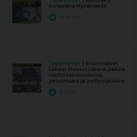
Tapahtumat
| Kompakti
konepäivä Mynämäellä
23.09.2021
Tapahtumat
| Ensimmäiset
Lakeus Messut takana: paikka
osoitti toimivuutensa,
yleisömäärä jäi pettymykseksi
12.11.2021