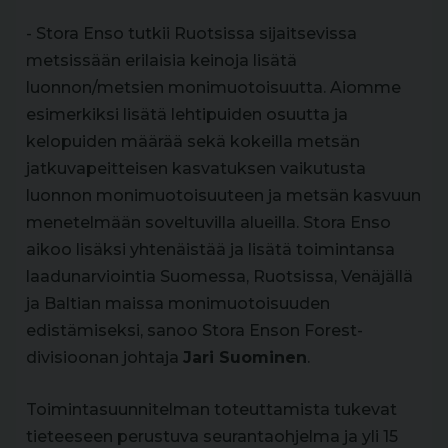
- Stora Enso tutkii Ruotsissa sijaitsevissa
metsissään erilaisia keinoja lisätä
luonnon/metsien monimuotoisuutta. Aiomme
esimerkiksi lisätä lehtipuiden osuutta ja
kelopuiden määrää sekä kokeilla metsän
jatkuvapeitteisen kasvatuksen vaikutusta
luonnon monimuotoisuuteen ja metsän kasvuun
menetelmään soveltuvilla alueilla. Stora Enso
aikoo lisäksi yhtenäistää ja lisätä toimintansa
laadunarviointia Suomessa, Ruotsissa, Venäjällä
ja Baltian maissa monimuotoisuuden
edistämiseksi, sanoo Stora Enson Forest-
divisioonan johtaja
Jari Suominen
.
Toimintasuunnitelman toteuttamista tukevat
tieteeseen perustuva seurantaohjelma ja yli 15