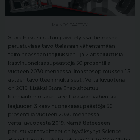
MAINOS PÄÄTTYY
Stora Enso sitoutuu päivitetyissä, tieteeseen
perustuvissa tavoitteissaan vähentämään
toiminnassaan laajuuksien 1 ja 2 absoluuttisia
kasvihuonekaasupäästöjä 50 prosentilla
vuoteen 2030 mennessä ilmastosopimuksen 1,5
asteen tavoitteen mukaisesti. Vertailuvuotena
on 2019. Lisäksi Stora Enso sitoutuu
kunnianhimoiseen tavoitteeseen vähentää
laajuuden 3
kasvihuonekaasupäästöjä 50
prosentilla vuoteen 2030 mennessä
vertailuvuodesta 2019. Nämä tieteeseen
perustuvat tavoitteet on hyväksynyt Science
Based Targets -aloite, joka on CDP:n, YK:n Global