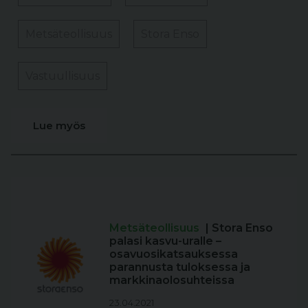
Metsäteollisuus
Stora Enso
Vastuullisuus
Lue myös
Metsäteollisuus
| Stora Enso
palasi kasvu-uralle –
osavuosikatsauksessa
parannusta tuloksessa ja
markkinaolosuhteissa
23.04.2021