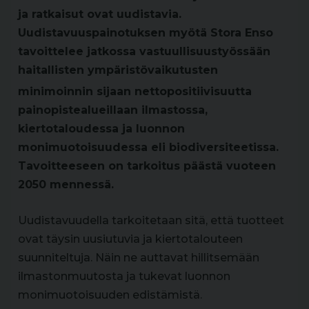
ja ratkaisut ovat uudistavia.
Uudistavuuspainotuksen myötä Stora Enso
tavoittelee jatkossa vastuullisuustyössään
haitallisten ympäristövaikutusten
minimoinnin sijaan nettopositiivisuutta
painopistealueillaan ilmastossa,
kiertotaloudessa ja luonnon
monimuotoisuudessa eli biodiversiteetissa.
Tavoitteeseen on tarkoitus päästä vuoteen
2050 mennessä
.
Uudistavuudella tarkoitetaan sitä, että tuotteet
ovat täysin uusiutuvia ja kiertotalouteen
suunniteltuja. Näin ne auttavat hillitsemään
ilmastonmuutosta ja tukevat luonnon
monimuotoisuuden edistämistä.