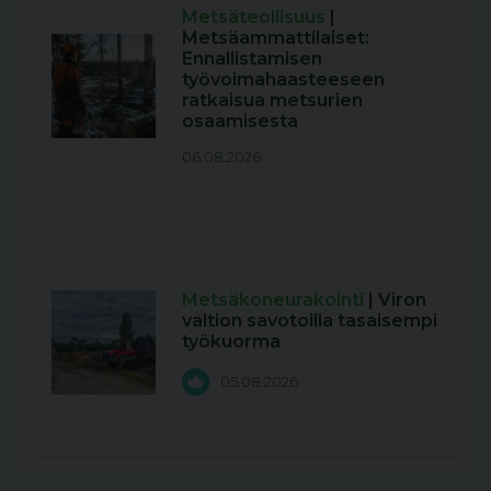
Metsäteollisuus
|
Metsäammattilaiset:
Ennallistamisen
työvoimahaasteeseen
ratkaisua metsurien
osaamisesta
06.08.2026
Metsäkoneurakointi
| Viron
valtion savotoilla tasaisempi
työkuorma
05.08.2026