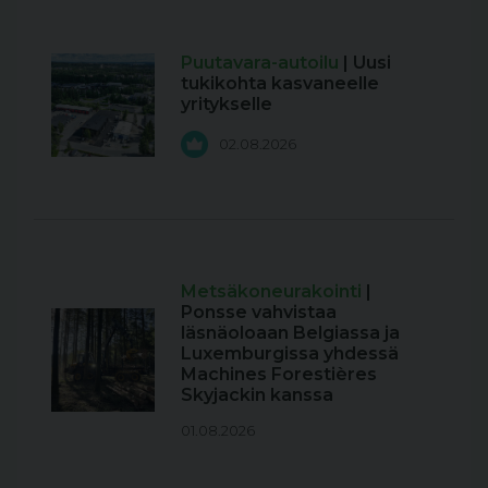
Puutavara-autoilu
| Uusi
tukikohta kasvaneelle
yritykselle
02.08.2026
Metsäkoneurakointi
|
Ponsse vahvistaa
läsnäoloaan Belgiassa ja
Luxemburgissa yhdessä
Machines Forestières
Skyjackin kanssa
01.08.2026