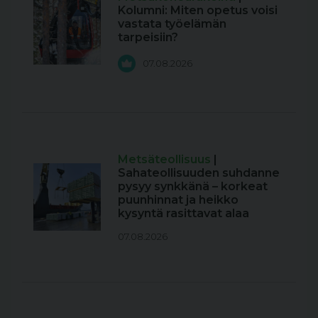
Kolumni: Miten opetus voisi
vastata työelämän
tarpeisiin?
07.08.2026
Metsäteollisuus
|
Sahateollisuuden suhdanne
pysyy synkkänä – korkeat
puunhinnat ja heikko
kysyntä rasittavat alaa
07.08.2026