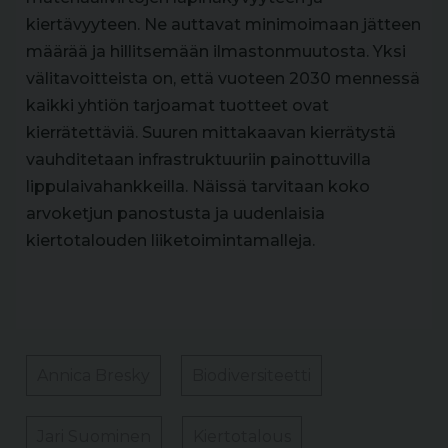
kiertävyyteen. Ne auttavat minimoimaan jätteen
määrää ja hillitsemään ilmastonmuutosta. Yksi
välitavoitteista on, että vuoteen 2030 mennessä
kaikki yhtiön tarjoamat tuotteet ovat
kierrätettäviä. Suuren mittakaavan kierrätystä
vauhditetaan infrastruktuuriin painottuvilla
lippulaivahankkeilla. Näissä tarvitaan koko
arvoketjun panostusta ja uudenlaisia
kiertotalouden liiketoimintamalleja.
Annica Bresky
Biodiversiteetti
Jari Suominen
Kiertotalous