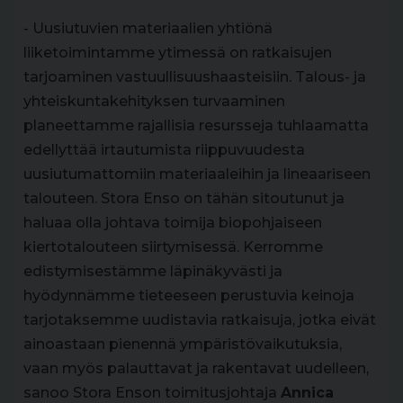
- Uusiutuvien materiaalien yhtiönä
liiketoimintamme ytimessä on ratkaisujen
tarjoaminen vastuullisuushaasteisiin. Talous- ja
yhteiskuntakehityksen turvaaminen
planeettamme rajallisia resursseja tuhlaamatta
edellyttää irtautumista riippuvuudesta
uusiutumattomiin materiaaleihin ja lineaariseen
talouteen. Stora Enso on tähän sitoutunut ja
haluaa olla johtava toimija biopohjaiseen
kiertotalouteen siirtymisessä. Kerromme
edistymisestämme läpinäkyvästi ja
hyödynnämme tieteeseen perustuvia keinoja
tarjotaksemme uudistavia ratkaisuja, jotka eivät
ainoastaan pienennä ympäristövaikutuksia,
vaan myös palauttavat ja rakentavat uudelleen,
sanoo Stora Enson toimitusjohtaja
Annica