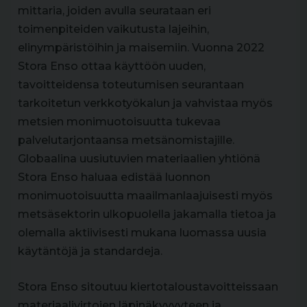
mittaria, joiden avulla seurataan eri
toimenpiteiden vaikutusta lajeihin,
elinympäristöihin ja maisemiin. Vuonna 2022
Stora Enso ottaa käyttöön uuden,
tavoitteidensa toteutumisen seurantaan
tarkoitetun verkkotyökalun ja vahvistaa myös
metsien monimuotoisuutta tukevaa
palvelutarjontaansa metsänomistajille.
Globaalina uusiutuvien materiaalien yhtiönä
Stora Enso haluaa edistää luonnon
monimuotoisuutta maailmanlaajuisesti myös
metsäsektorin ulkopuolella jakamalla tietoa ja
olemalla aktiivisesti mukana luomassa uusia
käytäntöjä ja standardeja.
Stora Enso sitoutuu kiertotaloustavoitteissaan
materiaalivirtojen läpinäkyvyyteen ja