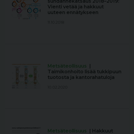
suhdannekatsaus 2018–2019:
Vienti vetää ja hakkuut
uuteen ennätykseen
11.10.2018
Metsäteollisuus
|
Taimikonhoito lisää tukkipuun
tuotosta ja kantorahatuloja
10.02.2020
Metsäteollisuus
| Hakkuut