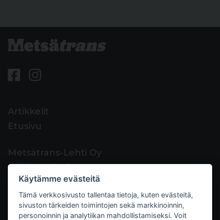
Artikkelit
Etusivu
Metsätrans-Lehti Oy
Asiakaspalvelu
Käytämme evästeitä
Yhteystiedot
Tämä verkkosivusto tallentaa tietoja, kuten evästeitä,
Palaute
sivuston tärkeiden toimintojen sekä markkinoinnin,
Mediakortti
personoinnin ja analytiikan mahdollistamiseksi. Voit