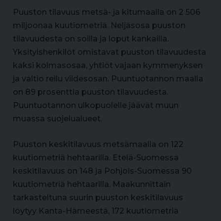
Puuston tilavuus metsä- ja kitumaalla on 2 506
miljoonaa kuutiometriä. Neljäsosa puuston
tilavuudesta on soilla ja loput kankailla.
Yksityishenkilöt omistavat puuston tilavuudesta
kaksi kolmasosaa, yhtiöt vajaan kymmenyksen
ja valtio reilu viidesosan. Puuntuotannon maalla
on 89 prosenttia puuston tilavuudesta.
Puuntuotannon ulkopuolelle jäävät muun
muassa suojelualueet.
Puuston keskitilavuus metsämaalla on 122
kuutiometriä hehtaarilla. Etelä-Suomessa
keskitilavuus on 148 ja Pohjois-Suomessa 90
kuutiometriä hehtaarilla. Maakunnittain
tarkasteltuna suurin puuston keskitilavuus
löytyy Kanta-Hämeestä, 172 kuutiometriä