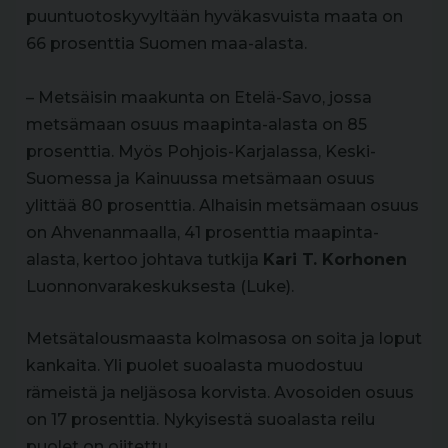
puuntuotoskyvyltään hyväkasvuista maata on
66 prosenttia Suomen maa-alasta.
– Metsäisin maakunta on Etelä-Savo, jossa
metsämaan osuus maapinta-alasta on 85
prosenttia. Myös Pohjois-Karjalassa, Keski-
Suomessa ja Kainuussa metsämaan osuus
ylittää 80 prosenttia. Alhaisin metsämaan osuus
on Ahvenanmaalla, 41 prosenttia maapinta-
alasta, kertoo johtava tutkija
Kari T. Korhonen
Luonnonvarakeskuksesta (Luke).
Metsätalousmaasta kolmasosa on soita ja loput
kankaita. Yli puolet suoalasta muodostuu
rämeistä ja neljäsosa korvista. Avosoiden osuus
on 17 prosenttia. Nykyisestä suoalasta reilu
puolet on ojitettu.