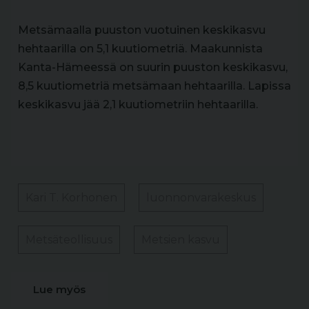
Metsämaalla puuston vuotuinen keskikasvu
hehtaarilla on 5,1 kuutiometriä. Maakunnista
Kanta-Hämeessä on suurin puuston keskikasvu,
8,5 kuutiometriä metsämaan hehtaarilla. Lapissa
keskikasvu jää 2,1 kuutiometriin hehtaarilla.
Kari T. Korhonen
luonnonvarakeskus
Metsäteollisuus
Metsien kasvu
Lue myös