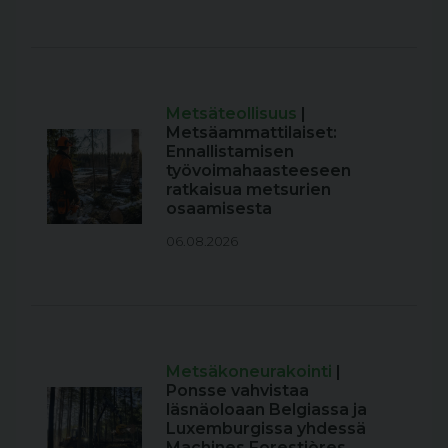
Metsäteollisuus
|
Metsäammattilaiset:
Ennallistamisen
työvoimahaasteeseen
ratkaisua metsurien
osaamisesta
06.08.2026
Metsäkoneurakointi
|
Ponsse vahvistaa
läsnäoloaan Belgiassa ja
Luxemburgissa yhdessä
Machines Forestières