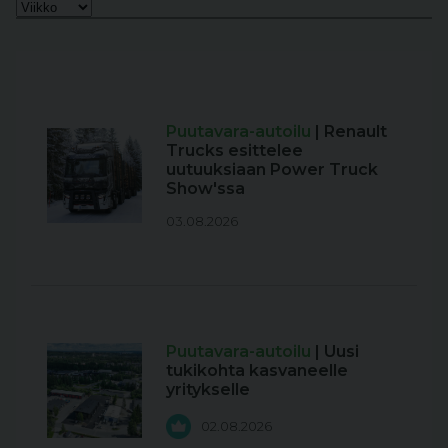
Puutavara-autoilu
| Renault
Trucks esittelee
uutuuksiaan Power Truck
Show'ssa
03.08.2026
Puutavara-autoilu
| Uusi
tukikohta kasvaneelle
yritykselle
02.08.2026