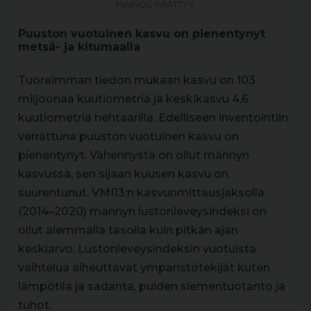
MAINOS PÄÄTTYY
Puuston vuotuinen kasvu on pienentynyt
metsä- ja kitumaalla
Tuoreimman tiedon mukaan kasvu on 103
miljoonaa kuutiometriä ja keskikasvu 4,6
kuutiometriä hehtaarilla. Edelliseen inventointiin
verrattuna puuston vuotuinen kasvu on
pienentynyt. Vähennystä on ollut männyn
kasvussa, sen sijaan kuusen kasvu on
suurentunut. VMI13:n kasvunmittausjaksolla
(2014–2020) männyn lustonleveysindeksi on
ollut alemmalla tasolla kuin pitkän ajan
keskiarvo. Lustonleveysindeksin vuotuista
vaihtelua aiheuttavat ympäristötekijät kuten
lämpötila ja sadanta, puiden siementuotanto ja
tuhot.