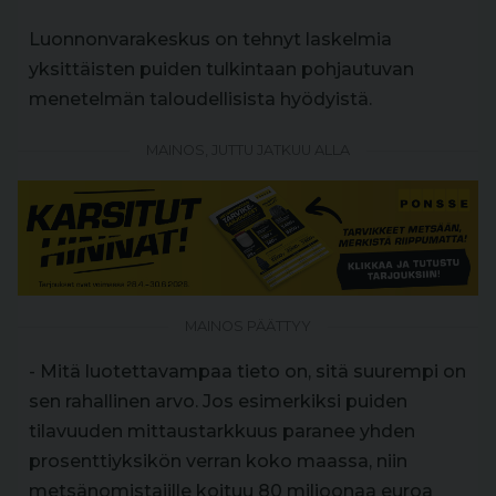
Luonnonvarakeskus on tehnyt laskelmia
yksittäisten puiden tulkintaan pohjautuvan
menetelmän taloudellisista hyödyistä.
MAINOS, JUTTU JATKUU ALLA
MAINOS PÄÄTTYY
- Mitä luotettavampaa tieto on, sitä suurempi on
sen rahallinen arvo. Jos esimerkiksi puiden
tilavuuden mittaustarkkuus paranee yhden
prosenttiyksikön verran koko maassa, niin
metsänomistajille koituu 80 miljoonaa euroa