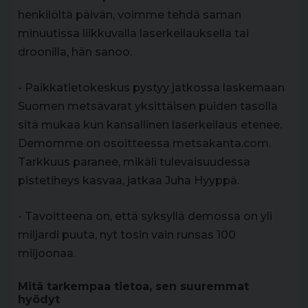
henkilöltä päivän, voimme tehdä saman
minuutissa liikkuvalla laserkeilauksella tai
droonilla, hän sanoo.
- Paikkatietokeskus pystyy jatkossa laskemaan
Suomen metsävarat yksittäisen puiden tasolla
sitä mukaa kun kansallinen laserkeilaus etenee.
Demomme on osoitteessa metsakanta.com.
Tarkkuus paranee, mikäli tulevaisuudessa
pistetiheys kasvaa, jatkaa Juha Hyyppä.
- Tavoitteena on, että syksyllä demossa on yli
miljardi puuta, nyt tosin vain runsas 100
miljoonaa.
Mitä tarkempaa tietoa, sen suuremmat
hyödyt