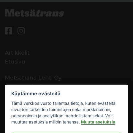
Artikkelit
Etusivu
Metsätrans-Lehti Oy
Asiakaspalvelu
Käytämme evästeitä
Yhteystiedot
Tämä verkkosivusto tallentaa tietoja, kuten evästeitä,
Palaute
sivuston tärkeiden toimintojen sekä markkinoinnin,
Mediakortti
personoinnin ja analytiikan mahdollistamiseksi. Voit
muuttaa asetuksia milloin tahansa.
Muuta asetuksia