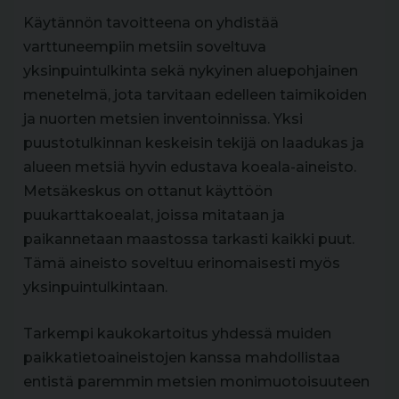
Käytännön tavoitteena on yhdistää
varttuneempiin metsiin soveltuva
yksinpuintulkinta sekä nykyinen aluepohjainen
menetelmä, jota tarvitaan edelleen taimikoiden
ja nuorten metsien inventoinnissa. Yksi
puustotulkinnan keskeisin tekijä on laadukas ja
alueen metsiä hyvin edustava koeala-aineisto.
Metsäkeskus on ottanut käyttöön
puukarttakoealat, joissa mitataan ja
paikannetaan maastossa tarkasti kaikki puut.
Tämä aineisto soveltuu erinomaisesti myös
yksinpuintulkintaan.
Tarkempi kaukokartoitus yhdessä muiden
paikkatietoaineistojen kanssa mahdollistaa
entistä paremmin metsien monimuotoisuuteen