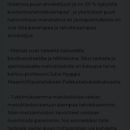
lisäarvoa puun arvoketjuun ja on 30 % nykyistä
kustannustehokkaampaa”, ja yksittäiset puut
hahmottava menetelmä eli yksinpuintulkinta on
osa tätä parempaa ja tehokkaampaa
arvoketjua.
- Metsät ovat tärkeitä taloudelle,
biodiversiteetille ja hiilinieluina. Siksi tarkalle ja
ajantasaiselle metsätiedolle on kasvava tarve,
kertoo professori Juha Hyyppä
Maanmittauslaitoksen Paikkatietokeskuksesta.
- Tutkimuksemme mahdollistaa tarkan
metsätiedon keruun aiempaa tehokkaammin.
Näin metsänhoidon tavoitteet voidaan
huomioida paremmin. Jos esimerkiksi tällä
hetkellä sadan puun mittaaminen vie kahdelta