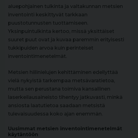
aluepohjainen tulkinta ja valtakunnan metsien
inventointi keskittyvät tarkkaan
puustotunnusten tuottamiseen.
Yksinpuintulkinta kertoo, missä yksittäiset
suuret puut ovat ja kuvaa paremmin erityisesti
tukkipuiden arvoa kuin perinteiset
inventointimenetelmät.
Metsien hiilinielujen kehittäminen edellyttää
vielä nykyistä tarkempaa metsävaratietoa,
mutta sen perustana toimiva kansallinen
laserkeilausaineisto tihentyy jatkuvasti, minkä
ansiosta laatutietoa saadaan metsistä
tulevaisuudessa koko ajan enemmän.
Uusimmat metsien inventointimenetelmät
käytäntöön