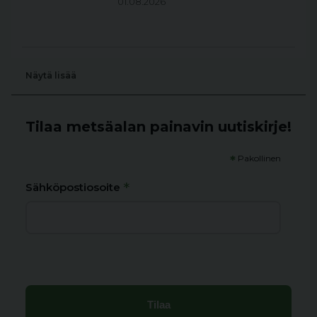
01.08.2026
Näytä lisää
Tilaa metsäalan painavin uutiskirje!
*
Pakollinen
*
Sähköpostiosoite