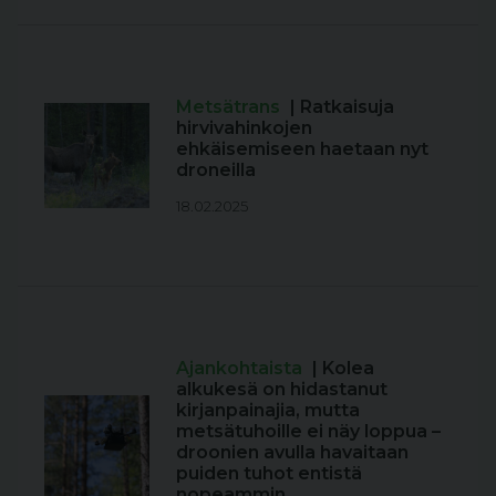
Metsätrans
| Ratkaisuja
hirvivahinkojen
ehkäisemiseen haetaan nyt
droneilla
18.02.2025
Ajankohtaista
| Kolea
alkukesä on hidastanut
kirjanpainajia, mutta
metsätuhoille ei näy loppua –
droonien avulla havaitaan
puiden tuhot entistä
nopeammin