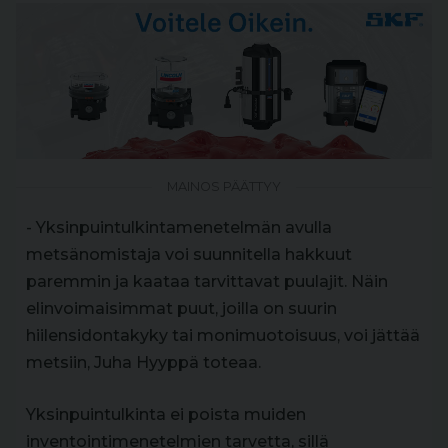
MAINOS PÄÄTTYY
- Yksinpuintulkintamenetelmän avulla
metsänomistaja voi suunnitella hakkuut
paremmin ja kaataa tarvittavat puulajit. Näin
elinvoimaisimmat puut, joilla on suurin
hiilensidontakyky tai monimuotoisuus, voi jättää
metsiin, Juha Hyyppä toteaa.
Yksinpuintulkinta ei poista muiden
inventointimenetelmien tarvetta, sillä