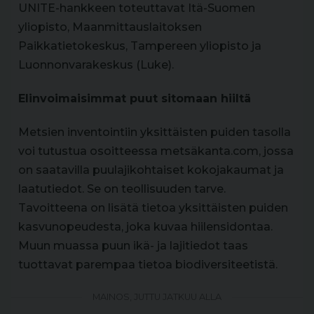
UNITE-hankkeen toteuttavat Itä-Suomen
yliopisto, Maanmittauslaitoksen
Paikkatietokeskus, Tampereen yliopisto ja
Luonnonvarakeskus (Luke).
Elinvoimaisimmat puut sitomaan hiiltä
Metsien inventointiin yksittäisten puiden tasolla
voi tutustua osoitteessa metsäkanta.com, jossa
on saatavilla puulajikohtaiset kokojakaumat ja
laatutiedot. Se on teollisuuden tarve.
Tavoitteena on lisätä tietoa yksittäisten puiden
kasvunopeudesta, joka kuvaa hiilensidontaa.
Muun muassa puun ikä- ja lajitiedot taas
tuottavat parempaa tietoa biodiversiteetistä.
MAINOS, JUTTU JATKUU ALLA