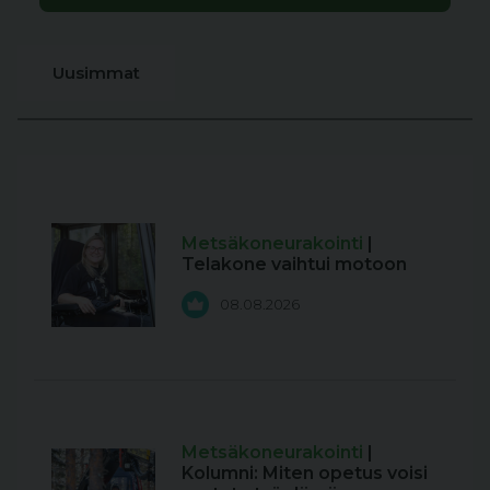
Uusimmat
Metsäkoneurakointi
|
Telakone vaihtui motoon
08.08.2026
Metsäkoneurakointi
|
Kolumni: Miten opetus voisi