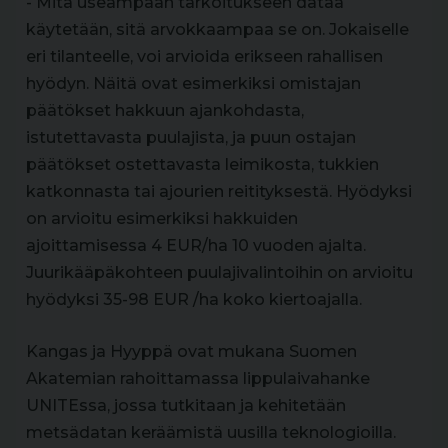
- Mitä useampaan tarkoitukseen dataa
käytetään, sitä arvokkaampaa se on. Jokaiselle
eri tilanteelle, voi arvioida erikseen rahallisen
hyödyn. Näitä ovat esimerkiksi omistajan
päätökset hakkuun ajankohdasta,
istutettavasta puulajista, ja puun ostajan
päätökset ostettavasta leimikosta, tukkien
katkonnasta tai ajourien reitityksestä. Hyödyksi
on arvioitu esimerkiksi hakkuiden
ajoittamisessa 4 EUR/ha 10 vuoden ajalta.
Juurikääpäkohteen puulajivalintoihin on arvioitu
hyödyksi 35-98 EUR /ha koko kiertoajalla.
Kangas ja Hyyppä ovat mukana Suomen
Akatemian rahoittamassa lippulaivahanke
UNITEssa, jossa tutkitaan ja kehitetään
metsädatan keräämistä uusilla teknologioilla.