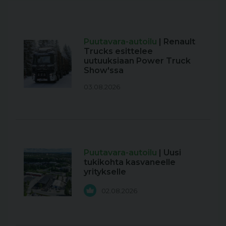
Puutavara-autoilu
| Renault
Trucks esittelee
uutuuksiaan Power Truck
Show'ssa
03.08.2026
Puutavara-autoilu
| Uusi
tukikohta kasvaneelle
yritykselle
02.08.2026