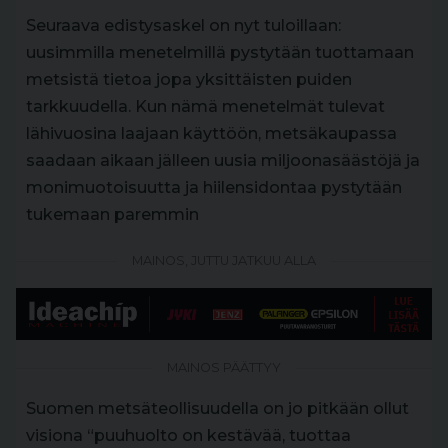
Seuraava edistysaskel on nyt tuloillaan:
uusimmilla menetelmillä pystytään tuottamaan
metsistä tietoa jopa yksittäisten puiden
tarkkuudella. Kun nämä menetelmät tulevat
lähivuosina laajaan käyttöön, metsäkaupassa
saadaan aikaan jälleen uusia miljoonasäästöjä ja
monimuotoisuutta ja hiilensidontaa pystytään
tukemaan paremmin
MAINOS, JUTTU JATKUU ALLA
MAINOS PÄÄTTYY
Suomen metsäteollisuudella on jo pitkään ollut
visiona “puuhuolto on kestävää, tuottaa