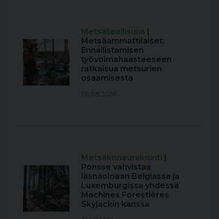
Metsäteollisuus
|
Metsäammattilaiset:
Ennallistamisen
työvoimahaasteeseen
ratkaisua metsurien
osaamisesta
06.08.2026
Metsäkoneurakointi
|
Ponsse vahvistaa
läsnäoloaan Belgiassa ja
Luxemburgissa yhdessä
Machines Forestières
Skyjackin kanssa