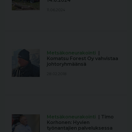
14.6.2024
11.06.2024
Metsäkoneurakointi
|
Komatsu Forest Oy vahvistaa
johtoryhmäänsä
28.02.2018
Metsäkoneurakointi
| Timo
Korhonen: Hyvien
työnantajien palveluksessa