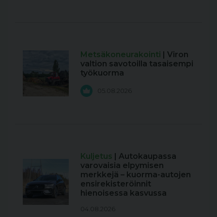
Metsäkoneurakointi
| Viron
valtion savotoilla tasaisempi
työkuorma
05.08.2026
Kuljetus
| Autokaupassa
varovaisia elpymisen
merkkejä – kuorma-autojen
ensirekisteröinnit
hienoisessa kasvussa
04.08.2026