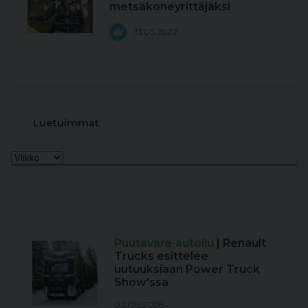
metsäkoneyrittäjäksi
31.05.2022
Luetuimmat
Puutavara-autoilu
| Renault
Trucks esittelee
uutuuksiaan Power Truck
Show'ssa
03.08.2026