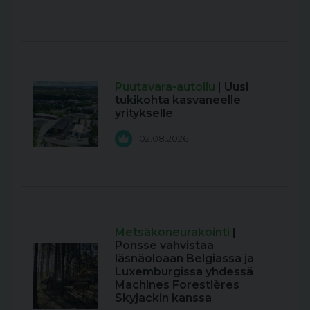
Puutavara-autoilu
| Uusi
tukikohta kasvaneelle
yritykselle
02.08.2026
Metsäkoneurakointi
|
Ponsse vahvistaa
läsnäoloaan Belgiassa ja
Luxemburgissa yhdessä
Machines Forestières
Skyjackin kanssa