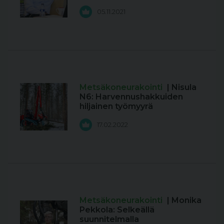
05.11.2021
Metsäkoneurakointi
| Nisula
N6: Harvennushakkuiden
hiljainen työmyyrä
17.02.2022
Metsäkoneurakointi
| Monika
Pekkola: Selkeällä
suunnitelmalla