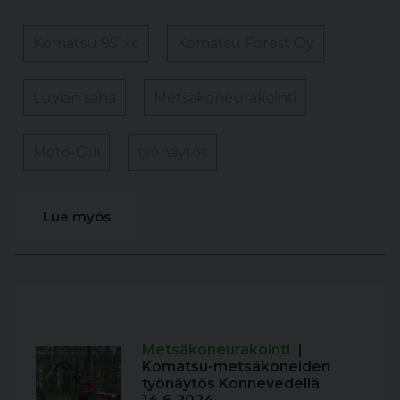
Komatsu 951xc
Komatsu Forest Oy
Luvian saha
Metsäkoneurakointi
Moto-Olli
työnäytös
Lue myös
Metsäkoneurakointi
|
Komatsu-metsäkoneiden
työnäytös Konnevedellä