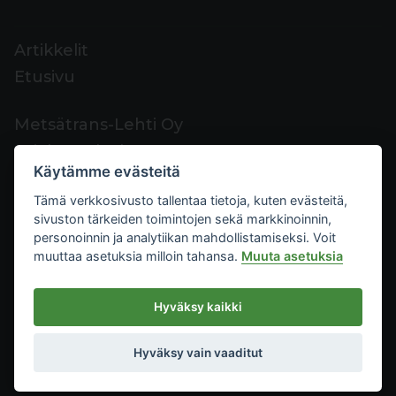
Artikkelit
Etusivu
Metsätrans-Lehti Oy
Asiakaspalvelu
Käytämme evästeitä
Yhteystiedot
Tämä verkkosivusto tallentaa tietoja, kuten evästeitä,
Palaute
sivuston tärkeiden toimintojen sekä markkinoinnin,
Mediakortti
personoinnin ja analytiikan mahdollistamiseksi. Voit
muuttaa asetuksia milloin tahansa.
Muuta asetuksia
Metsätrans-Lehti Oy
Hyväksy kaikki
Tietosuoja
2026
Käyttöehdot
Hyväksy vain vaaditut
Evästeasetukset