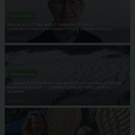
Ajankohtaista
KESLA ALOITTAA MUUTOSNEUVOTTELUT
ILOMANTSISSA JA SUUNNITTELEE LOMAUTUKSIA
31.01.2023
Metsäteollisuus
ILOMANTSIN KOUKOSUON SUOJELUSTA LÄHES SADAN
HEHTAARIN LISÄYS TORNATORIN SUOJELUPINTA-
ALOIHIN
01.12.2022