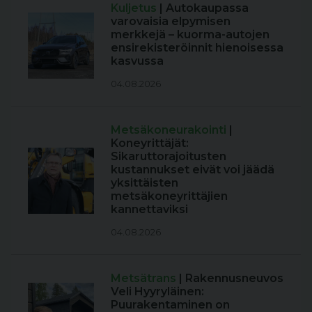
Kuljetus
| Autokaupassa
varovaisia elpymisen
merkkejä – kuorma-autojen
ensirekisteröinnit hienoisessa
kasvussa
04.08.2026
Metsäkoneurakointi
|
Koneyrittäjät:
Sikaruttorajoitusten
kustannukset eivät voi jäädä
yksittäisten
metsäkoneyrittäjien
kannettaviksi
04.08.2026
Metsätrans
| Rakennusneuvos
Veli Hyyryläinen:
Puurakentaminen on