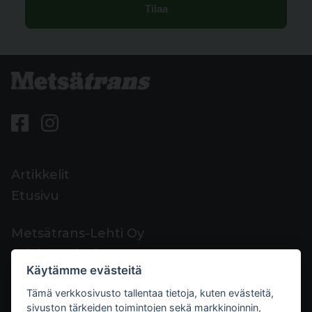
Artikkelit
Etusivu
Metsätrans-Lehti Oy
Asiakaspalvelu
Käytämme evästeitä
Yhteystiedot
Tämä verkkosivusto tallentaa tietoja, kuten evästeitä,
Palaute
sivuston tärkeiden toimintojen sekä markkinoinnin,