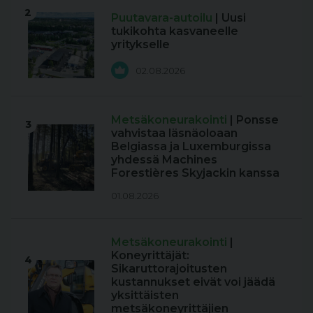
2
Puutavara-autoilu
| Uusi
tukikohta kasvaneelle
yritykselle
02.08.2026
Metsäkoneurakointi
| Ponsse
3
vahvistaa läsnäoloaan
Belgiassa ja Luxemburgissa
yhdessä Machines
Forestières Skyjackin kanssa
01.08.2026
Metsäkoneurakointi
|
Koneyrittäjät:
4
Sikaruttorajoitusten
kustannukset eivät voi jäädä
yksittäisten
metsäkoneyrittäjien