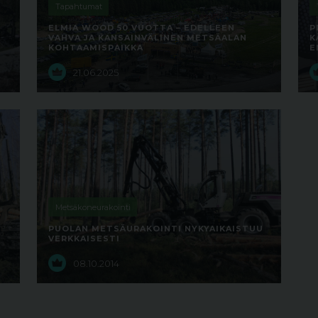
Tapahtumat
ELMIA WOOD 50 VUOTTA – EDELLEEN
P
VAHVA JA KANSAINVÄLINEN METSÄALAN
K
KOHTAAMISPAIKKA
E
21.06.2025
Metsäkoneurakointi
PUOLAN METSÄURAKOINTI NYKYAIKAISTUU
VERKKAISESTI
08.10.2014