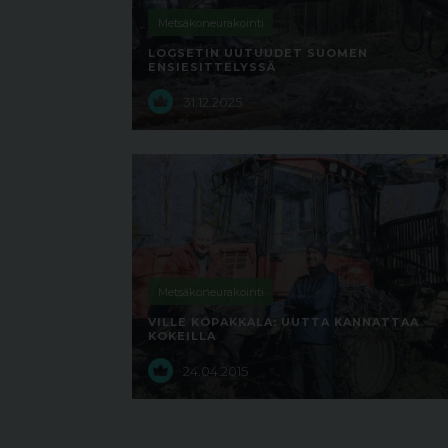
Metsäkoneurakointi
LOGSETIN UUTUUDET SUOMEN
ENSIESITTELYSSÄ
31.12.2025
Metsäkoneurakointi
VILLE KOPAKKALA: UUTTA KANNATTAA
KOKEILLA
24.04.2015