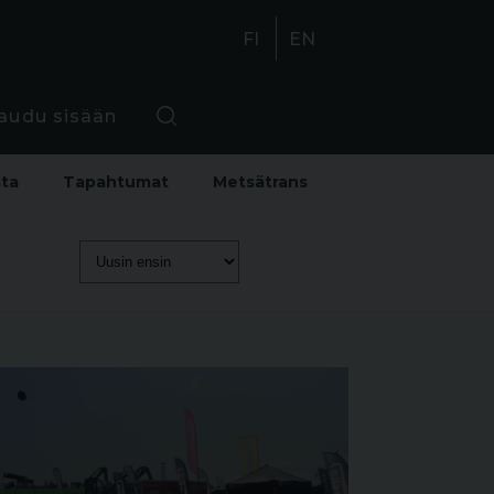
FI
EN
jaudu sisään
sta
Tapahtumat
Metsätrans