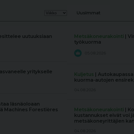
Uusimmat
esittelee uutuuksiaan
Metsäkoneurakointi
| V
työkuorma
05.08.2026
kasvaneelle yritykselle
Kuljetus
| Autokaupassa
kuorma-autojen ensireki
04.08.2026
staa läsnäoloaan
ä Machines Forestières
Metsäkoneurakointi
| K
kustannukset eivät voi j
metsäkoneyrittäjien kan
04.08.2026