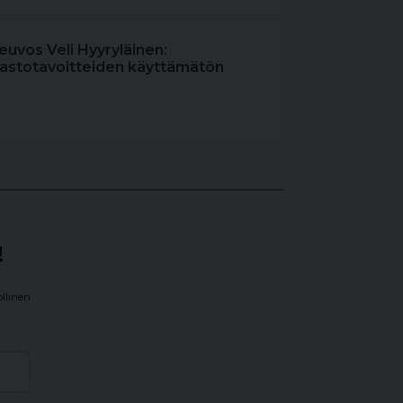
uvos Veli Hyyryläinen:
astotavoitteiden käyttämätön
!
llinen