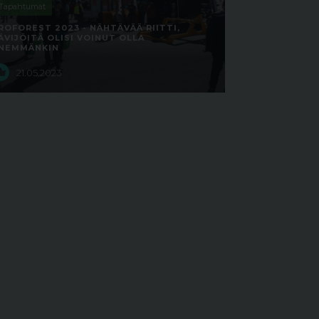
Tapahtumat
ROFOREST 2023 - NÄHTÄVÄÄ RIITTI,
ÄVIJÖITÄ OLISI VOINUT OLLA
NEMMÄNKIN
21.05.2023