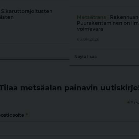
: Sikaruttorajoitusten
äisten
Metsätrans
| Rakennusne
Puurakentaminen on ilm
voimavara
03.08.2026
Näytä lisää
Tilaa metsäalan painavin uutiskirje
*
Pako
*
ostiosoite