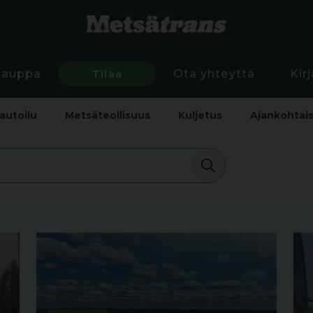
Kauppa
Tilaa
Ota yhteyttä
Kir
autoilu
Metsäteollisuus
Kuljetus
Ajankohtai