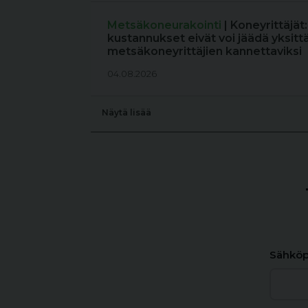
Metsäkoneurakointi
| Koneyrittäjät
kustannukset eivät voi jäädä yksitt
metsäkoneyrittäjien kannettaviksi
04.08.2026
Näytä lisää
Sähköp