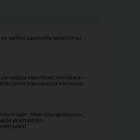
iron valtion savotoilla tasaisempi
 varovaisia elpymisen merkkejä –
steröinnit hienoisessa kasvussa
oneyrittäjät: Sikaruttorajoitusten
äädä yksittäisten
nettaviksi