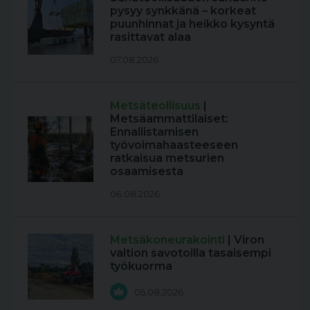
pysyy synkkänä – korkeat
puunhinnat ja heikko kysyntä
rasittavat alaa
07.08.2026
Metsäteollisuus
|
Metsäammattilaiset:
Ennallistamisen
työvoimahaasteeseen
ratkaisua metsurien
osaamisesta
06.08.2026
Metsäkoneurakointi
| Viron
valtion savotoilla tasaisempi
työkuorma
05.08.2026