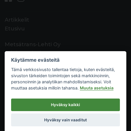
Artikkelit
Etusivu
Metsätrans-Lehti Oy
Asiakaspalvelu
Käytämme evästeitä
Yhteystiedot
Tämä verkkosivusto tallentaa tietoja, kuten evästeitä,
Palaute
sivuston tärkeiden toimintojen sekä markkinoinnin,
Mediakortti
personoinnin ja analytiikan mahdollistamiseksi. Voit
muuttaa asetuksia milloin tahansa.
Muuta asetuksia
Metsätrans-Lehti Oy
Hyväksy kaikki
Tietosuoja
2026
Käyttöehdot
Hyväksy vain vaaditut
Evästeasetukset