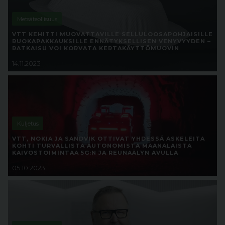
Metsäteollisuus
VTT KEHITTI MUOVATTAVILLE SELLULOOSAPOHJAISILLE
RUOKAPAKKAUKSILLE ENNÄTYKSELLISEN VENYVYYDEN –
RATKAISU VOI KORVATA KERTAKÄYTTÖMUOVIN
14.11.2023
Kuljetus
VTT, NOKIA JA SANDVIK OTTIVAT YHDESSÄ ASKELEITA
KOHTI TURVALLISTA AUTONOMISTA MAANALAISTA
KAIVOSTOIMINTAA 5G:N JA REUNAÄLYN AVULLA
05.10.2023