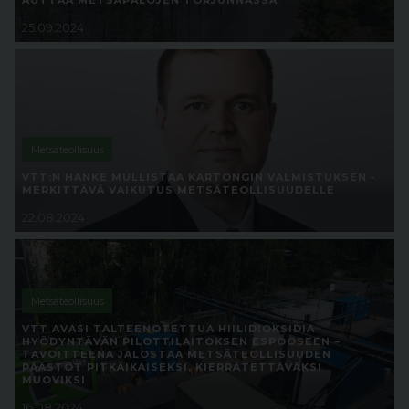
AUTTAA METSÄPALOJEN TORJUNNASSA
25.09.2024
Metsäteollisuus
VTT:N HANKE MULLISTAA KARTONGIN VALMISTUKSEN -
MERKITTÄVÄ VAIKUTUS METSÄTEOLLISUUDELLE
22.08.2024
Metsäteollisuus
VTT AVASI TALTEENOTETTUA HIILIDIOKSIDIA
HYÖDYNTÄVÄN PILOTTILAITOKSEN ESPOOSEEN –
TAVOITTEENA JALOSTAA METSÄTEOLLISUUDEN
PÄÄSTÖT PITKÄIKÄISEKSI, KIERRÄTETTÄVÄKSI
MUOVIKSI
16.08.2024