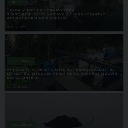
Kuljetus
TEKOÄLY TORJUU TÖRMÄYKSET –
SENSORIJÄRJESTELMÄN AVULLA JUNA PYSÄHTYY
AJOISSA NORSUNKIN EDESSÄ
26.05.2025
Metsäteollisuus
VTT JA LUT-YLIOPISTO LÖYSIVÄT KEINOJA JALOSTAA
METSÄTEOLLISUUDEN HIILIDIOKSIDIPÄÄSTÖT MUOVIN
RAAKA-AINEEKSI
03.04.2025
Metsäteollisuus