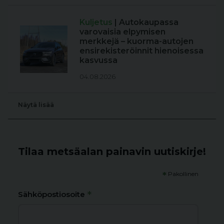
Kuljetus
| Autokaupassa
varovaisia elpymisen
merkkejä – kuorma-autojen
ensirekisteröinnit hienoisessa
kasvussa
04.08.2026
Näytä lisää
Tilaa metsäalan painavin uutiskirje!
*
Pakollinen
*
Sähköpostiosoite