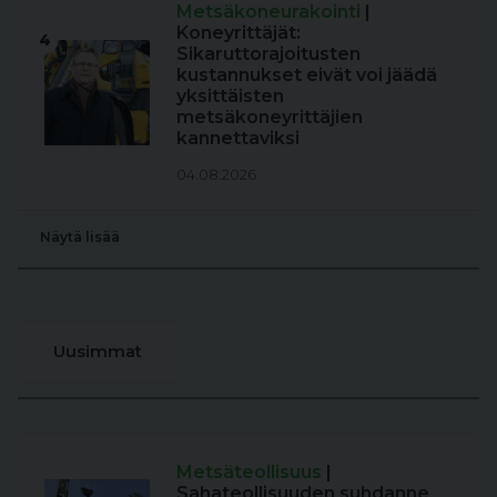
Metsäkoneurakointi
|
Koneyrittäjät:
4
Sikaruttorajoitusten
kustannukset eivät voi jäädä
yksittäisten
metsäkoneyrittäjien
kannettaviksi
04.08.2026
Näytä lisää
Uusimmat
Metsäteollisuus
|
Sahateollisuuden suhdanne