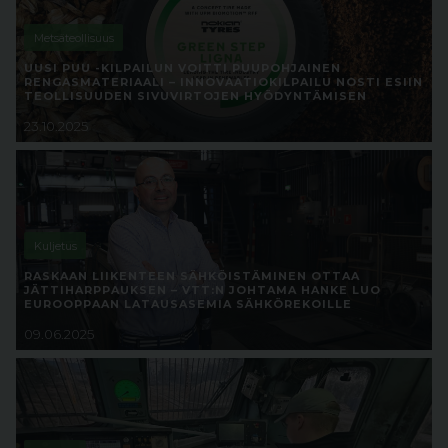
Metsäteollisuus
UUSI PUU -KILPAILUN VOITTI PUUPOHJAINEN
RENGASMATERIAALI – INNOVAATIOKILPAILU NOSTI ESIIN
TEOLLISUUDEN SIVUVIRTOJEN HYÖDYNTÄMISEN
23.10.2025
Kuljetus
RASKAAN LIIKENTEEN SÄHKÖISTÄMINEN OTTAA
JÄTTIHARPPAUKSEN – VTT:N JOHTAMA HANKE LUO
EUROOPPAAN LATAUSASEMIA SÄHKÖREKOILLE
09.06.2025