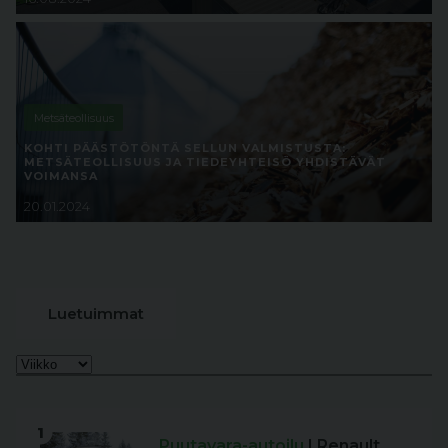
Metsäteollisuus
KOHTI PÄÄSTÖTÖNTÄ SELLUN VALMISTUSTA:
METSÄTEOLLISUUS JA TIEDEYHTEISÖ YHDISTÄVÄT
VOIMANSA
20.01.2024
Luetuimmat
1
Puutavara-autoilu
| Renault