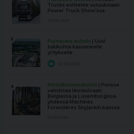
Trucks esittelee uutuuksiaan
Power Truck Show'ssa
03.08.2026
2
Puutavara-autoilu
| Uusi
tukikohta kasvaneelle
yritykselle
02.08.2026
Metsäkoneurakointi
| Ponsse
3
vahvistaa läsnäoloaan
Belgiassa ja Luxemburgissa
yhdessä Machines
Forestières Skyjackin kanssa
01.08.2026