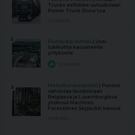
Trucks esittelee uutuuksiaan
Power Truck Show'ssa
03.08.2026
2
Puutavara-autoilu
| Uusi
tukikohta kasvaneelle
yritykselle
02.08.2026
Metsäkoneurakointi
| Ponsse
3
vahvistaa läsnäoloaan
Belgiassa ja Luxemburgissa
yhdessä Machines
Forestières Skyjackin kanssa
01.08.2026