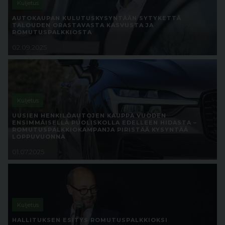
Kuljetus
AUTOKAUPAN KULUTUSKYSYNTÄÄN SYTYKETTÄ
TALOUDEN ORASTAVASTA KASVUSTA JA
ROMUTUSPALKKIOSTA
02.09.2025
Kuljetus
UUSIEN HENKILÖAUTOJEN KAUPPA VUODEN
ENSIMMÄISELLÄ PUOLISKOLLA EDELLEEN HIDASTA –
ROMUTUSPALKKIOKAMPANJA PIRISTÄÄ KYSYNTÄÄ
LOPPUVUONNA
01.07.2025
Kuljetus
HALLITUKSEN ESITYS ROMUTUSPALKKIOKSI