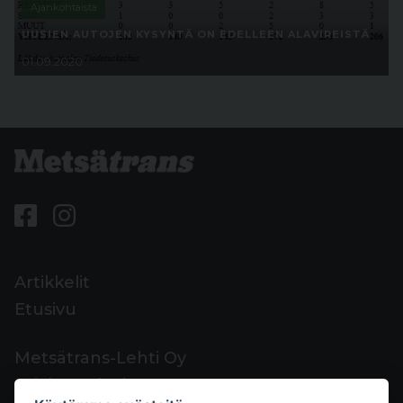
Ajankohtaista
UUSIEN AUTOJEN KYSYNTÄ ON EDELLEEN ALAVIREISTÄ
01.09.2020
Artikkelit
Etusivu
Metsätrans-Lehti Oy
Asiakaspalvelu