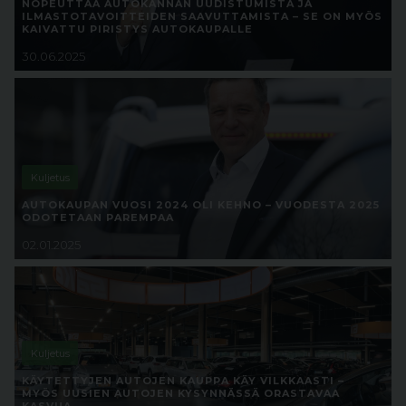
NOPEUTTAA AUTOKANNAN UUDISTUMISTA JA
ILMASTOTAVOITTEIDEN SAAVUTTAMISTA – SE ON MYÖS
KAIVATTU PIRISTYS AUTOKAUPALLE
30.06.2025
Kuljetus
AUTOKAUPAN VUOSI 2024 OLI KEHNO – VUODESTA 2025
ODOTETAAN PAREMPAA
02.01.2025
Kuljetus
KÄYTETTYJEN AUTOJEN KAUPPA KÄY VILKKAASTI –
MYÖS UUSIEN AUTOJEN KYSYNNÄSSÄ ORASTAVAA