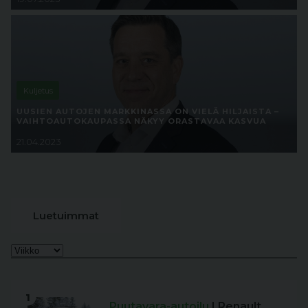
Kuljetus
UUSIEN AUTOJEN MARKKINASSA ON VIELÄ HILJAISTA –
VAIHTOAUTOKAUPASSA NÄKYY ORASTAVAA KASVUA
21.04.2023
Luetuimmat
1
Puutavara-autoilu
| Renault