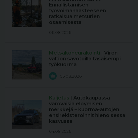
Ennallistamisen
työvoimahaasteeseen
ratkaisua metsurien
osaamisesta
06.08.2026
Metsäkoneurakointi
| Viron
valtion savotoilla tasaisempi
työkuorma
05.08.2026
Kuljetus
| Autokaupassa
varovaisia elpymisen
merkkejä – kuorma-autojen
ensirekisteröinnit hienoisessa
kasvussa
04.08.2026