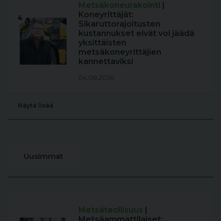
Metsäkoneurakointi
|
Koneyrittäjät:
4
Sikaruttorajoitusten
kustannukset eivät voi jäädä
yksittäisten
metsäkoneyrittäjien
kannettaviksi
04.08.2026
Näytä lisää
Uusimmat
Metsäteollisuus
|
Metsäammattilaiset: