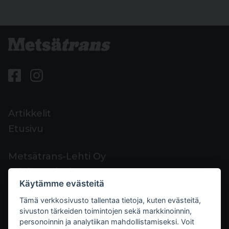
Artikkelit
Etusivu
Metsätrans-Lehti Oy
Asiakaspalvelu
Käytämme evästeitä
Yhteystiedot
Tämä verkkosivusto tallentaa tietoja, kuten evästeitä,
Palaute
sivuston tärkeiden toimintojen sekä markkinoinnin,
Mediakortti
personoinnin ja analytiikan mahdollistamiseksi. Voit