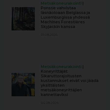
Metsäkoneurakointi
|
Ponsse vahvistaa
läsnäoloaan Belgiassa ja
Luxemburgissa yhdessä
Machines Forestières
Skyjackin kanssa
01.08.2026
Metsäkoneurakointi
|
Koneyrittäjät:
Sikaruttorajoitusten
kustannukset eivät voi jäädä
yksittäisten
metsäkoneyrittäjien
kannettaviksi
04.08.2026