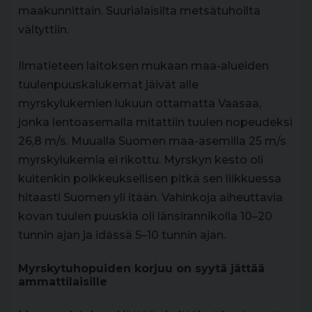
maakunnittain. Suurialaisilta metsätuhoilta
vältyttiin.
Ilmatieteen laitoksen mukaan maa-alueiden
tuulenpuuskalukemat jäivät alle
myrskylukemien lukuun ottamatta Vaasaa,
jonka lentoasemalla mitattiin tuulen nopeudeksi
26,8 m/s. Muualla Suomen maa-asemilla 25 m/s
myrskylukemia ei rikottu. Myrskyn kesto oli
kuitenkin poikkeuksellisen pitkä sen liikkuessa
hitaasti Suomen yli itään. Vahinkoja aiheuttavia
kovan tuulen puuskia oli länsirannikolla 10–20
tunnin ajan ja idässä 5–10 tunnin ajan.
Myrskytuhopuiden korjuu on syytä jättää
ammattilaisille