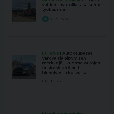
valtion savotoilla tasaisempi
työkuorma
05.08.2026
Kuljetus
| Autokaupassa
varovaisia elpymisen
merkkejä – kuorma-autojen
ensirekisteröinnit
hienoisessa kasvussa
04.08.2026