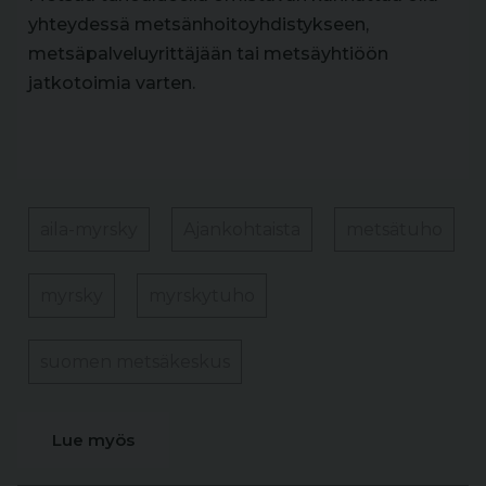
yhteydessä metsänhoitoyhdistykseen,
metsäpalveluyrittäjään tai metsäyhtiöön
jatkotoimia varten.
aila-myrsky
Ajankohtaista
metsätuho
myrsky
myrskytuho
suomen metsäkeskus
Lue myös