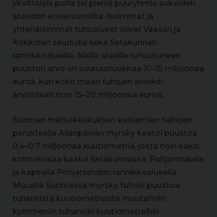
yksittäisiä puita tai pieniä puuryhmiä aukeiden
alueiden eteläreunoilta. Isoimmat ja
yhtenäisimmät tuhoalueet olivat Vaasan ja
Kokkolan seuduilla sekä Satakunnan
rannikkoalueilla. Näillä alueilla tuhoutuneen
puuston arvo on suuruusluokkaa 10–15 miljoonaa
euroa, kun koko maan tuhojen arvoksi
arvioidaan noin 15–20 miljoonaa euroa.
Suomen metsäkeskuksen keräämien tietojen
perusteella Ailanpäivän myrsky kaatoi puustoa
0,4–0,7 miljoonaa kuutiometriä, josta noin kaksi
kolmasosaa kaatui Satakunnassa, Pohjanmaalla
ja kapealla Pohjanlahden rannikkoalueella.
Muualla Suomessa myrsky tuhosi puustoa
tuhansista kuutiometreistä muutamiin
kymmeniin tuhansiin kuutiometreihin