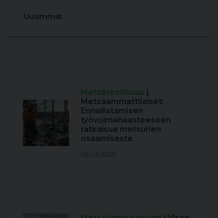
Uusimmat
Metsäteollisuus
|
Metsäammattilaiset:
Ennallistamisen
työvoimahaasteeseen
ratkaisua metsurien
osaamisesta
06.08.2026
Metsäkoneurakointi
| Viron