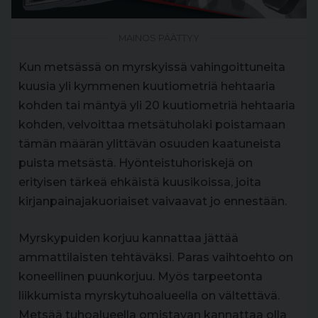
MAINOS PÄÄTTYY
Kun metsässä on myrskyissä vahingoittuneita
kuusia yli kymmenen kuutiometriä hehtaaria
kohden tai mäntyä yli 20 kuutiometriä hehtaaria
kohden, velvoittaa metsätuholaki poistamaan
tämän määrän ylittävän osuuden kaatuneista
puista metsästä. Hyönteistuhoriskejä on
erityisen tärkeä ehkäistä kuusikoissa, joita
kirjanpainajakuoriaiset vaivaavat jo ennestään.
Myrskypuiden korjuu kannattaa jättää
ammattilaisten tehtäväksi. Paras vaihtoehto on
koneellinen puunkorjuu. Myös tarpeetonta
liikkumista myrskytuhoalueella on vältettävä.
Metsää tuhoalueella omistavan kannattaa olla