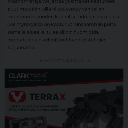
Maanomistaja voi jättää yksittäiset kaatuneet
puut metsään, sillä niistä syntyy vähitellen
monimuotoisuuden kannalta tärkeää lahopuuta.
Jos myrskyissä on kaatunut runsaammin puita
samalla alueella, tulee silloin huomioida
metsätuholain velvoitteet hyönteistuhojen
torjunnasta.
MAINOS, JUTTU JATKUU ALLA