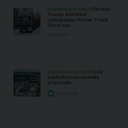
Puutavara-autoilu
| Renault
Trucks esittelee
uutuuksiaan Power Truck
Show'ssa
03.08.2026
Puutavara-autoilu
| Uusi
tukikohta kasvaneelle
yritykselle
02.08.2026