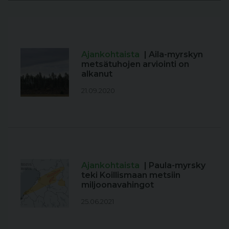
Ajankohtaista
| Aila-myrskyn
metsätuhojen arviointi on
alkanut
21.09.2020
Ajankohtaista
| Paula-myrsky
teki Koillismaan metsiin
miljoonavahingot
25.06.2021