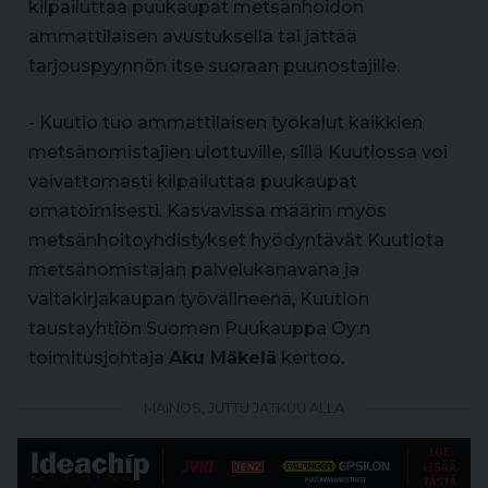
kilpailuttaa puukaupat metsänhoidon
ammattilaisen avustuksella tai jättää
tarjouspyynnön itse suoraan puunostajille.
- Kuutio tuo ammattilaisen työkalut kaikkien
metsänomistajien ulottuville, sillä Kuutiossa voi
vaivattomasti kilpailuttaa puukaupat
omatoimisesti. Kasvavissa määrin myös
metsänhoitoyhdistykset hyödyntävät Kuutiota
metsänomistajan palvelukanavana ja
valtakirjakaupan työvälineenä, Kuution
taustayhtiön Suomen Puukauppa Oy:n
toimitusjohtaja
Aku Mäkelä
kertoo.
MAINOS, JUTTU JATKUU ALLA