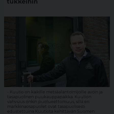
tukkeihin
- Kuutio on kaikille metsäalantoimijoille avoin ja
tasapuolinen puukauppapaikka. Kuution
vahvuus onkin puolueettomuus, sillä eri
markkinaosapuolet ovat tasapuolisesti
edustettuina Kuutiota kehittävän Suomen