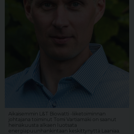
Aikaisemmin L&T Biowatti -liiketoiminnan
johtajana toiminut Tomi Vartiamäki on saanut
heinäkuusta alkaen luotsata
energiapuunhankintaan keskittynyttä Laaniaa.