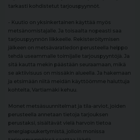
tarkasti kohdistetut tarjouspyynnöt.
- Kuutio on yksinkertainen käyttää myös
metsänomistajalle. Ja toisaalta nopeasti saa
tarjouspyynnön liikkeelle. Rekisteröitymisen
jälkeen on metsävaratiedon perusteella helppo
tehdä useammalle toimijalle tarjouspyyntöjä. Ja
sitä kautta mekin päästään seuraamaan, mikä
se aktiivisuus on missäkin alueella. Ja hakemaan
ja etsimään niitä meidän käyttöömme haluttuja
kohteita, Vartiamäki kehuu.
Monet metsäsuunnitelmat ja tila-arviot, joiden
perusteella annetaan tietoja tarjouksen
perustaksi, sisältävät vielä harvoin tietoa
energiapuukertymistä, jolloin monissa
tarjouspyynnöissä saattaa jäädä