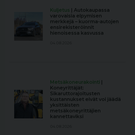
Kuljetus
| Autokaupassa
varovaisia elpymisen
merkkejä – kuorma-autojen
ensirekisteröinnit
hienoisessa kasvussa
04.08.2026
Metsäkoneurakointi
|
Koneyrittäjät:
Sikaruttorajoitusten
kustannukset eivät voi jäädä
yksittäisten
metsäkoneyrittäjien
kannettaviksi
04.08.2026