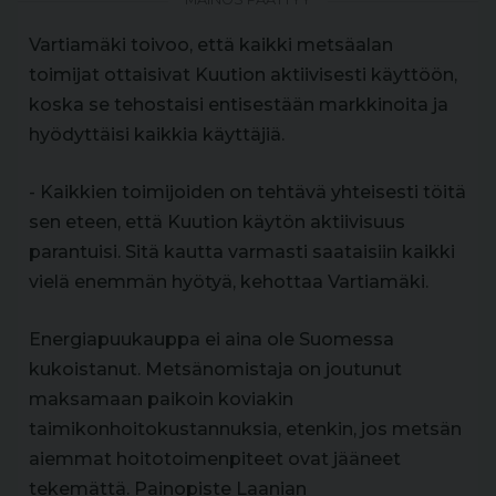
Vartiamäki toivoo, että kaikki metsäalan
toimijat ottaisivat Kuution aktiivisesti käyttöön,
koska se tehostaisi entisestään markkinoita ja
hyödyttäisi kaikkia käyttäjiä.
- Kaikkien toimijoiden on tehtävä yhteisesti töitä
sen eteen, että Kuution käytön aktiivisuus
parantuisi. Sitä kautta varmasti saataisiin kaikki
vielä enemmän hyötyä, kehottaa Vartiamäki.
Energiapuukauppa ei aina ole Suomessa
kukoistanut. Metsänomistaja on joutunut
maksamaan paikoin koviakin
taimikonhoitokustannuksia, etenkin, jos metsän
aiemmat hoitotoimenpiteet ovat jääneet
tekemättä. Painopiste Laanian