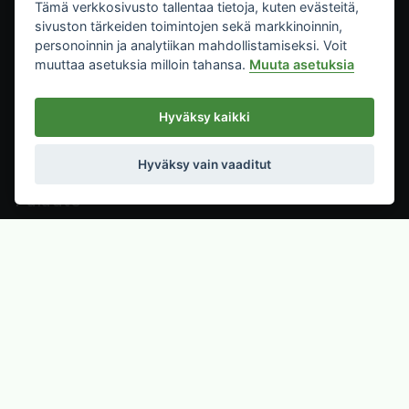
Tämä verkkosivusto tallentaa tietoja, kuten evästeitä,
sivuston tärkeiden toimintojen sekä markkinoinnin,
Artikkelit
personoinnin ja analytiikan mahdollistamiseksi. Voit
muuttaa asetuksia milloin tahansa.
Muuta asetuksia
Etusivu
Metsätrans-Lehti Oy
Hyväksy kaikki
Asiakaspalvelu
Hyväksy vain vaaditut
Yhteystiedot
Palaute
Mediakortti
Metsätrans-Lehti Oy
Tietosuoja
2026
Käyttöehdot
Evästeasetukset