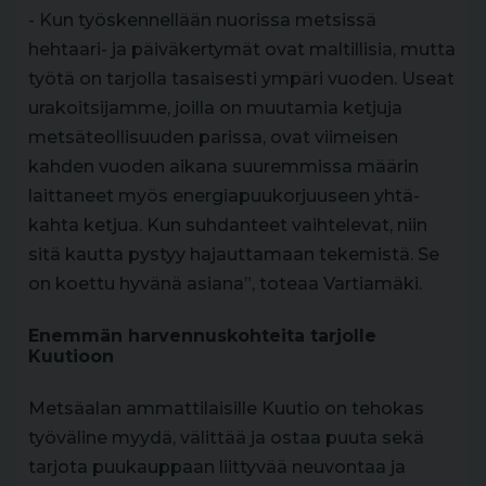
- Kun työskennellään nuorissa metsissä
hehtaari- ja päiväkertymät ovat maltillisia, mutta
työtä on tarjolla tasaisesti ympäri vuoden. Useat
urakoitsijamme, joilla on muutamia ketjuja
metsäteollisuuden parissa, ovat viimeisen
kahden vuoden aikana suuremmissa määrin
laittaneet myös energiapuukorjuuseen yhtä-
kahta ketjua. Kun suhdanteet vaihtelevat, niin
sitä kautta pystyy hajauttamaan tekemistä. Se
on koettu hyvänä asiana”, toteaa Vartiamäki.
Enemmän harvennuskohteita tarjolle
Kuutioon
Metsäalan ammattilaisille Kuutio on tehokas
työväline myydä, välittää ja ostaa puuta sekä
tarjota puukauppaan liittyvää neuvontaa ja