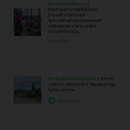
Metsäteollisuus
|
Metsäammattilaiset:
Ennallistamisen
työvoimahaasteeseen
ratkaisua metsurien
osaamisesta
06.08.2026
Metsäkoneurakointi
| Viron
valtion savotoilla tasaisempi
työkuorma
05.08.2026