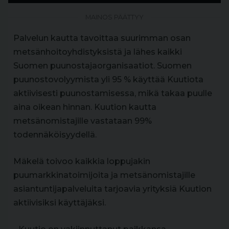
MAINOS PÄÄTTYY
Palvelun kautta tavoittaa suurimman osan
metsänhoitoyhdistyksistä ja lähes kaikki
Suomen puunostajaorganisaatiot. Suomen
puunostovolyymista yli 95 % käyttää Kuutiota
aktiivisesti puunostamisessa, mikä takaa puulle
aina oikean hinnan. Kuution kautta
metsänomistajille vastataan 99%
todennäköisyydellä.
Mäkelä toivoo kaikkia loppujakin
puumarkkinatoimijoita ja metsänomistajille
asiantuntijapalveluita tarjoavia yrityksiä Kuution
aktiivisiksi käyttäjäksi.