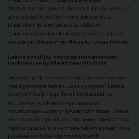
- Kuutio on vakiinnuttanut paikkansa
yksityismetsien puukaupoissa, sillä elo-syyskuun
aikana joka viides Suomen puukaupoista
kilpailutettiin Kuution avulla. Kaikkien
toimijoiden aktiivisella käytöllä saamme puun
entistä tehokkaammin liikkeelle, toteaa Mäkelä.
Laania keskittyy energiapuunhankintaan –
hankinnassa hyödynnetään Kuutiota
Biowatin ja Neovan energiapuuliiketoimintojen
yhdistymisestä heinäkuussa syntyneen Laania
Oy:n toimitusjohtaja
Tomi Vartiamäki
on
muutaman kuukauden ajan päässyt
tutustumaan uuden yrityksen toimintaan. Vahva
energiatoimija paikkaa tuontipuun aiheuttamaa
vajetta tasaisella ja varmalla tekemisellään, joka
palvelee sekä metsänomistajia että