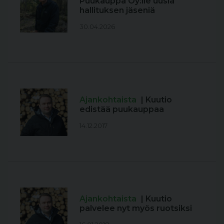
Puukauppa Oy:lle uusia
hallituksen jäseniä
30.04.2026
Ajankohtaista
| Kuutio
edistää puukauppaa
14.12.2017
Ajankohtaista
| Kuutio
palvelee nyt myös ruotsiksi