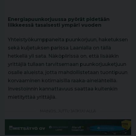
Energiapuunkorjuussa pyörät pidetään
liikkeessä tasaisesti ympäri vuoden
Yhteistyökumppaneita puunkorjuun, haketuksen
sekä kuljetuksen parissa Laanialla on tällä
hetkellä yli sata. Näköpiirissä on, että lisääkin
yrittäjiä tullaan tarvitsemaan puunkorjuuketjuun
osalle alueista, jotta mahdollistetaan tuontipuun
korvaaminen kotimaisilla raaka-ainelähteillä.
Investoinnin kannattavuus saattaa kuitenkin
mietityttää yrittäjiä.
MAINOS, JUTTU JATKUU ALLA