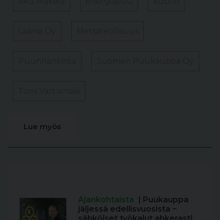
Aku Mäkelä
energiapuu
kuutio
Laania Oy
Metsäteollisuus
Puunhankinta
Suomen Puukauppa Oy
Tomi Vartiamäki
Lue myös
Ajankohtaista
| Puukauppa
jäljessä edellisvuosista −
sähköiset työkalut ahkerasti