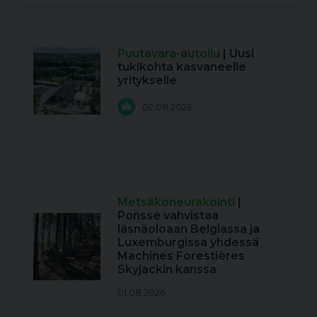
Puutavara-autoilu
| Uusi
tukikohta kasvaneelle
yritykselle
02.08.2026
Metsäkoneurakointi
|
Ponsse vahvistaa
läsnäoloaan Belgiassa ja
Luxemburgissa yhdessä
Machines Forestières
Skyjackin kanssa
01.08.2026