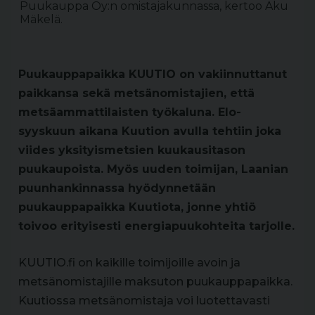
Puukauppa Oy:n omistajakunnassa, kertoo Aku
Mäkelä.
Puukauppapaikka KUUTIO on vakiinnuttanut
paikkansa sekä metsänomistajien, että
metsäammattilaisten työkaluna. Elo-
syyskuun aikana Kuution avulla tehtiin joka
viides yksityismetsien kuukausitason
puukaupoista. Myös uuden toimijan, Laanian
puunhankinnassa hyödynnetään
puukauppapaikka Kuutiota, jonne yhtiö
toivoo erityisesti energiapuukohteita tarjolle.
KUUTIO.fi on kaikille toimijoille avoin ja
metsänomistajille maksuton puukauppapaikka.
Kuutiossa metsänomistaja voi luotettavasti