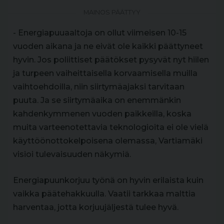
MAINOS PÄÄTTYY
- Energiapuuaaltoja on ollut viimeisen 10-15
vuoden aikana ja ne eivät ole kaikki päättyneet
hyvin. Jos poliittiset päätökset pysyvät nyt hiilen
ja turpeen vaiheittaisella korvaamisella muilla
vaihtoehdoilla, niin siirtymäajaksi tarvitaan
puuta. Ja se siirtymäaika on enemmänkin
kahdenkymmenen vuoden paikkeilla, koska
muita varteenotettavia teknologioita ei ole vielä
käyttöönottokelpoisena olemassa, Vartiamäki
visioi tulevaisuuden näkymiä.
Energiapuunkorjuu työnä on hyvin erilaista kuin
vaikka päätehakkuulla. Vaatii tarkkaa malttia
harventaa, jotta korjuujäljestä tulee hyvä.