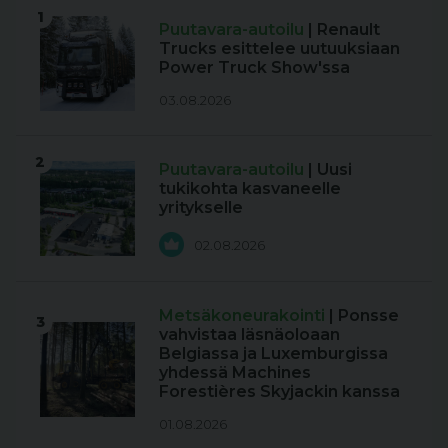
1
Puutavara-autoilu
| Renault
Trucks esittelee uutuuksiaan
Power Truck Show'ssa
03.08.2026
2
Puutavara-autoilu
| Uusi
tukikohta kasvaneelle
yritykselle
02.08.2026
Metsäkoneurakointi
| Ponsse
3
vahvistaa läsnäoloaan
Belgiassa ja Luxemburgissa
yhdessä Machines
Forestières Skyjackin kanssa
01.08.2026