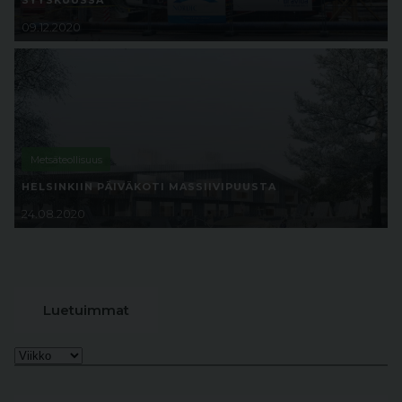
SYYSKUUSSA
09.12.2020
Metsäteollisuus
HELSINKIIN PÄIVÄKOTI MASSIIVIPUUSTA
24.08.2020
Luetuimmat