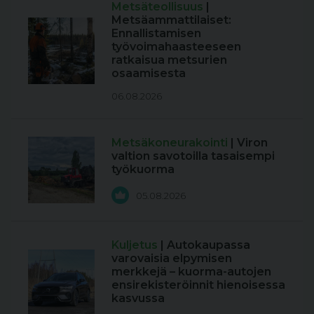
Metsäteollisuus
|
Metsäammattilaiset:
Ennallistamisen
työvoimahaasteeseen
ratkaisua metsurien
osaamisesta
06.08.2026
Metsäkoneurakointi
| Viron
valtion savotoilla tasaisempi
työkuorma
05.08.2026
Kuljetus
| Autokaupassa
varovaisia elpymisen
merkkejä – kuorma-autojen
ensirekisteröinnit hienoisessa
kasvussa