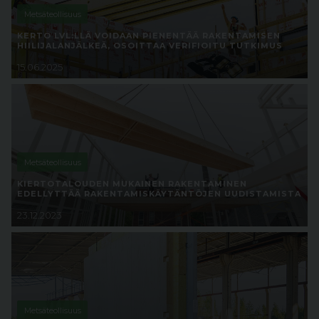
Metsäteollisuus
KERTO LVL:LLÄ VOIDAAN PIENENTÄÄ RAKENTAMISEN
HIILIJALANJÄLKEÄ, OSOITTAA VERIFIOITU TUTKIMUS
15.06.2025
Metsäteollisuus
KIERTOTALOUDEN MUKAINEN RAKENTAMINEN
EDELLYTTÄÄ RAKENTAMISKÄYTÄNTÖJEN UUDISTAMISTA
23.12.2023
Metsäteollisuus