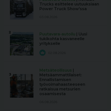
Trucks esittelee uutuuksiaan
Power Truck Show'ssa
03.08.2026
2
Puutavara-autoilu
| Uusi
tukikohta kasvaneelle
yritykselle
02.08.2026
Metsäteollisuus
|
3
Metsäammattilaiset:
Ennallistamisen
työvoimahaasteeseen
ratkaisua metsurien
osaamisesta
06.08.2026