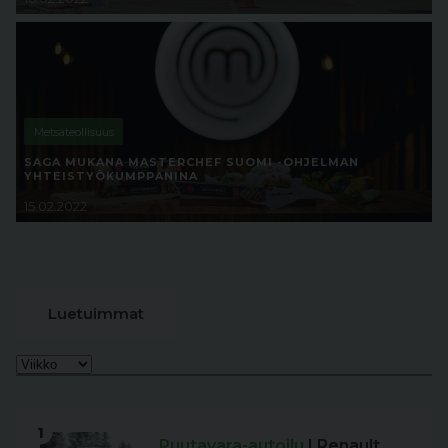
Metsäteollisuus
SAGA MUKANA MASTERCHEF SUOMI -OHJELMAN
YHTEISTYÖKUMPPANINA
15.02.2022
Luetuimmat
1
Puutavara-autoilu
| Renault