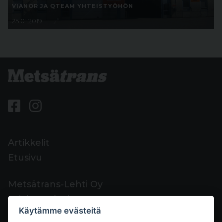
VIANOR JA QTEAM YHTEISTYÖHÖN
25.01.2019
Artikkelit
Etusivu
Metsätrans-Lehti Oy
Asiakaspalvelu
Käytämme evästeitä
Yhteystiedot