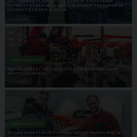
ITÄ-SUOMEN YLIOPISTO JA PONSSE TIIVISTÄVÄT
YHTEISTYÖTÄÄN METSÄBIOTALOUDEN, TEKNIIKAN JA
KAUPPATIETEIDEN ALOILLA
23.04.2024
Metsäkoneurakointi
NISULA FOREST OY: YHTEISTYÖ ENDUROMAAILMAN
HUIPULLA JATKUU
12.03.2024
Metsäkoneurakointi
NISULA FORESTIN JA TOYOTA GAZOO RACING WRT:N