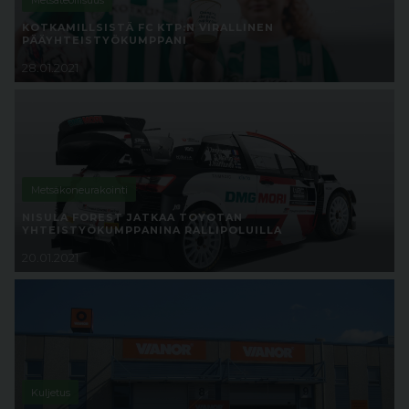
KOTKAMILLSISTÄ FC KTP:N VIRALLINEN
PÄÄYHTEISTYÖKUMPPANI
28.01.2021
Metsäkoneurakointi
NISULA FOREST JATKAA TOYOTAN
YHTEISTYÖKUMPPANINA RALLIPOLUILLA
20.01.2021
Kuljetus