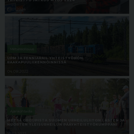
YHTEISTYÖ JATKUU MYÖS 2024
19.01.2024
Metsäteollisuus
UPM JA FENNIARAIL YHTEISTYÖHÖN
RAAKAPUULIIKENNÖINNISSÄ
04.08.2022
Ajankohtaista
METSÄ GROUPISTA SUOMEN URHEILULIITON LASTEN JA
NUORTEN YLEISURHEILUN PÄÄYHTEISTYÖKUMPPANI
16.02.2022