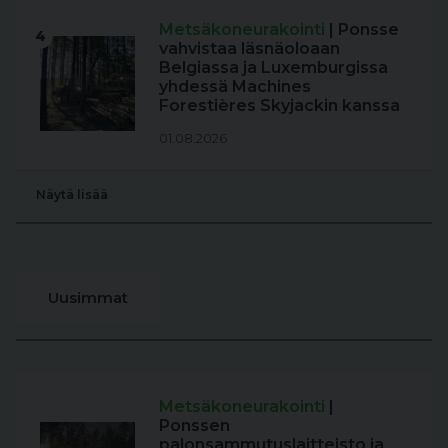
Metsäkoneurakointi
| Ponsse
4
vahvistaa läsnäoloaan
Belgiassa ja Luxemburgissa
yhdessä Machines
Forestières Skyjackin kanssa
01.08.2026
Näytä lisää
Uusimmat
Metsäkoneurakointi
|
Ponssen
palonsammutuslaitteisto ja