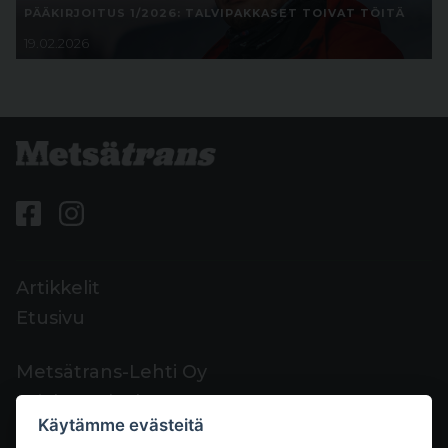
PÄÄKIRJOITUS 1/2026: TALVIPAKKASET TOIVAT TÖITÄ
19.02.2026
Artikkelit
Etusivu
Metsätrans-Lehti Oy
Asiakaspalvelu
Käytämme evästeitä
Yhteystiedot