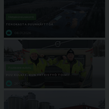
Metsäkoneurakointi
TEHOKASTA PUUNKÄYTTÖÄ
08.01.2026
Puutavara-autoilu
PUU KULKEE, KUN YHTEISTYÖ TOIMII
26.01.2026