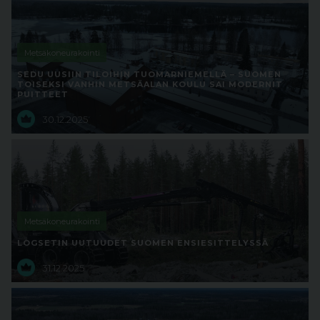
Metsäkoneurakointi
SEDU UUSIIN TILOIHIN TUOMARNIEMELLÄ – SUOMEN
TOISEKSI VANHIN METSÄALAN KOULU SAI MODERNIT
PUITTEET
30.12.2025
Metsäkoneurakointi
LOGSETIN UUTUUDET SUOMEN ENSIESITTELYSSÄ
31.12.2025