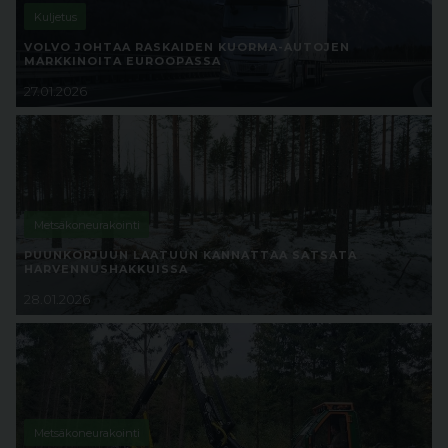
Kuljetus
VOLVO JOHTAA RASKAIDEN KUORMA-AUTOJEN
MARKKINOITA EUROOPASSA
27.01.2026
Metsäkoneurakointi
PUUNKORJUUN LAATUUN KANNATTAA SATSATA
HARVENNUSHAKKUISSA
28.01.2026
Metsäkoneurakointi