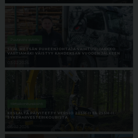
Puutavara-autoilu
SKAL METSÄN PUHEENJOHTAJA VAIHTUU: JARKKO
VARTIAMÄKI VÄISTYY KAHDEKSAN VUODEN JÄLKEEN
03.02.2026
Metsäkoneurakointi
KESLALTA PÄIVITETTY VERSIO 20SH-II JA 25SH-II-
SYKEHARVESTERIKOURISTA
06.02.2026