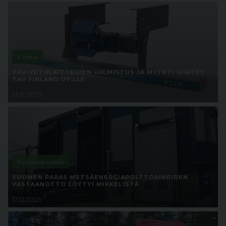
Kuljetus
TAV-VETOLAITTEIDEN VALMISTUS JA MYYNTI SIIRTYY
TAV FINLAND OY:LLE
13.12.2025
Puutavara-autoilu
SUOMEN PARAS METSÄENERGIAPOLTTOAINEIDEN
VASTAANOTTO LÖYTYI MIKKELISTÄ
17.12.2025