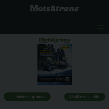
Takaisin kauppaan
Lisää ostoskoriin