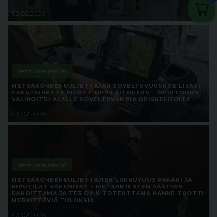
02.02.2026
Metsäkoneurakointi
METSÄKONEENKULJETTAJAN SOVELTUVUUSKOE LISÄSI
HAKUPAINETTA PILOTTIOPPILAITOKSIIN – OPINTOIHIN
VALIKOITUI ALALLE SOVELTUVAMPIA OPISKELIJOITA
03.02.2026
Metsäkoneurakointi
METSÄKONEENKULJETTAJIEN LIIKKUVUUS PARANI JA
KIPUTILAT VÄHENIVÄT – METSÄMIESTEN SÄÄTIÖN
RAHOITTAMA JA TE3 OY:N TOTEUTTAMA HANKE TUOTTI
MERKITTÄVIÄ TULOKSIA
03.02.2026