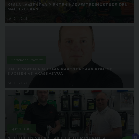
KESLA LAAJENTAA PIENTEN HARVESTERINOSTUREIDEN
MALLISTOAAN
30.01.2026
Metsäkoneurakointi
KALLE VIRTALA MUKAAN RAKENTAMAAN PONSSE
SUOMEN ASIAKASKASVUA
30.01.2026
Ajankohtaista
0
NEXTOIL OY VAHVISTAA LIIKETOIMINTAANSA