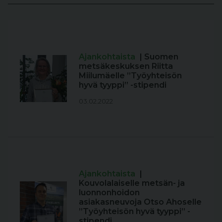
Ajankohtaista
| Suomen
metsäkeskuksen Riitta
Miilumäelle ”Työyhteisön
hyvä tyyppi” -stipendi
03.02.2022
Ajankohtaista
|
Kouvolalaiselle metsän- ja
luonnonhoidon
asiakasneuvoja Otso Ahoselle
”Työyhteisön hyvä tyyppi” -
stipendi