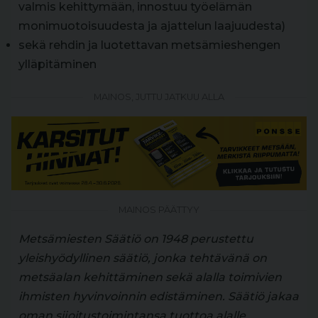
valmis kehittymään, innostuu työelämän
monimuotoisuudesta ja ajattelun laajuudesta)
sekä rehdin ja luotettavan metsämieshengen
ylläpitäminen
MAINOS, JUTTU JATKUU ALLA
MAINOS PÄÄTTYY
Metsämiesten Säätiö on 1948 perustettu
yleishyödyllinen säätiö, jonka tehtävänä on
metsäalan kehittäminen sekä alalla toimivien
ihmisten hyvinvoinnin edistäminen. Säätiö jakaa
oman sijoitustoimintansa tuottoa alalle