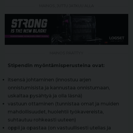
MAINOS, JUTTU JATKUU ALLA
MAINOS PÄÄTTYY
Stipendin myöntämisperusteina ovat:
itsensä johtaminen (innostuu arjen
onnistumisista ja kannustaa onnistumaan,
uskaltaa pysähtyä ja olla läsnä)
vastuun ottaminen (tunnistaa omat ja muiden
mahdollisuudet, huolehtii työkavereista,
suhtautuu rohkeasti uuteen)
oppii ja opastaa (on vastuullisesti utelias ja