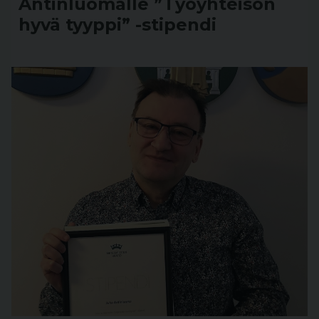
Antinluomalle ”Työyhteisön
hyvä tyyppi” -stipendi