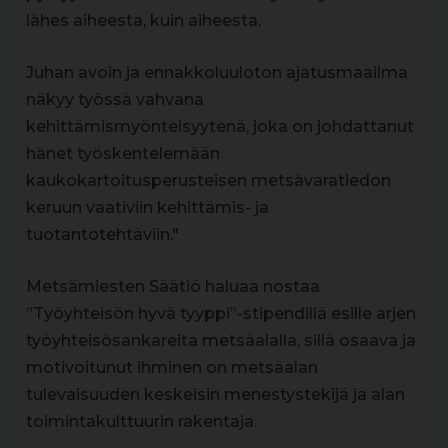
lähes aiheesta, kuin aiheesta.
Juhan avoin ja ennakkoluuloton ajatusmaailma
näkyy työssä vahvana
kehittämismyönteisyytenä, joka on johdattanut
hänet työskentelemään
kaukokartoitusperusteisen metsävaratiedon
keruun vaativiin kehittämis- ja
tuotantotehtäviin."
Metsämiesten Säätiö haluaa nostaa
”Työyhteisön hyvä tyyppi”-stipendillä esille arjen
työyhteisösankareita metsäalalla, sillä osaava ja
motivoitunut ihminen on metsäalan
tulevaisuuden keskeisin menestystekijä ja alan
toimintakulttuurin rakentaja.