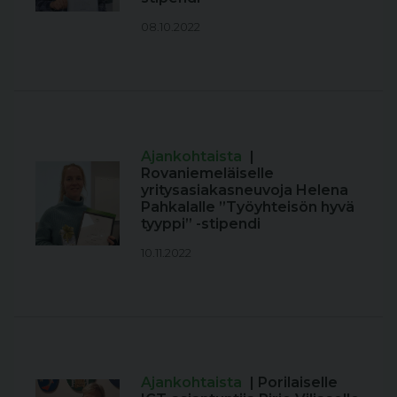
08.10.2022
Ajankohtaista
|
Rovaniemeläiselle
yritysasiakasneuvoja Helena
Pahkalalle ”Työyhteisön hyvä
tyyppi” -stipendi
10.11.2022
Ajankohtaista
| Porilaiselle