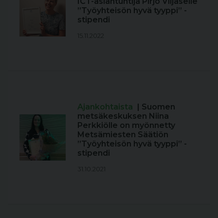
ICT-asiantuntija Pirjo Viljaselle
”Työyhteisön hyvä tyyppi” -
stipendi
15.11.2022
Ajankohtaista
| Suomen
metsäkeskuksen Niina
Perkkiölle on myönnetty
Metsämiesten Säätiön
”Työyhteisön hyvä tyyppi” -
stipendi
31.10.2021