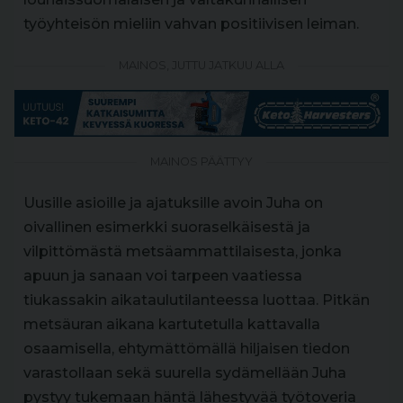
työyhteisön mieliin vahvan positiivisen leiman.
MAINOS, JUTTU JATKUU ALLA
MAINOS PÄÄTTYY
Uusille asioille ja ajatuksille avoin Juha on
oivallinen esimerkki suoraselkäisestä ja
vilpittömästä metsäammattilaisesta, jonka
apuun ja sanaan voi tarpeen vaatiessa
tiukassakin aikataulutilanteessa luottaa. Pitkän
metsäuran aikana kartutetulla kattavalla
osaamisella, ehtymättömällä hiljaisen tiedon
varastollaan sekä suurella sydämellään Juha
pystyy tukemaan häntä lähestyvää työtoveria