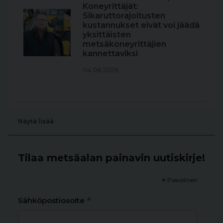
Koneyrittäjät:
Sikaruttorajoitusten
kustannukset eivät voi jäädä
yksittäisten
metsäkoneyrittäjien
kannettaviksi
04.08.2026
Näytä lisää
Tilaa metsäalan painavin uutiskirje!
*
Pakollinen
*
Sähköpostiosoite