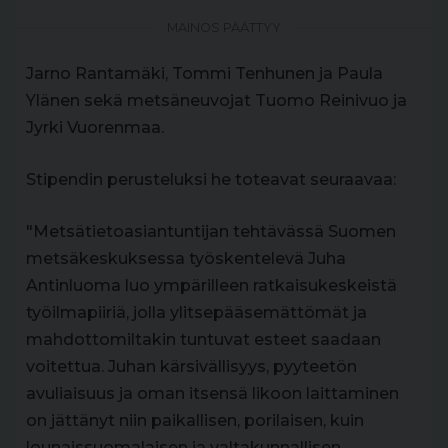
MAINOS PÄÄTTYY
Jarno Rantamäki, Tommi Tenhunen ja Paula
Ylänen sekä metsäneuvojat Tuomo Reinivuo ja
Jyrki Vuorenmaa.
Stipendin perusteluksi he toteavat seuraavaa:
"Metsätietoasiantuntijan tehtävässä Suomen
metsäkeskuksessa työskentelevä Juha
Antinluoma luo ympärilleen ratkaisukeskeistä
työilmapiiriä, jolla ylitsepääsemättömät ja
mahdottomiltakin tuntuvat esteet saadaan
voitettua. Juhan kärsivällisyys, pyyteetön
avuliaisuus ja oman itsensä likoon laittaminen
on jättänyt niin paikallisen, porilaisen, kuin
lounaissuomalaisen ja valtakunnallisen