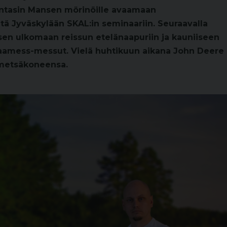
untasin Mansen mörinöille avaamaan
tä Jyväskylään SKAL:in seminaariin. Seuraavalla
sen ulkomaan reissun etelänaapuriin ja kauniiseen
 Maamess-messut. Vielä huhtikuun aikana John Deere
 metsäkoneensa.