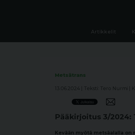
Artikkelit
Metsätrans
13.06.2024
|
Teksti: Tero Nurmi
|
K
Pääkirjoitus 3/2024: 
Kevään myötä metsäalalla on ri