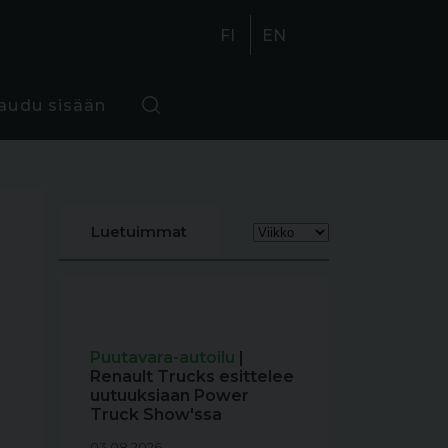
FI
EN
jaudu sisään
Luetuimmat
Puutavara-autoilu
|
Renault Trucks esittelee
uutuuksiaan Power
Truck Show'ssa
03.08.2026