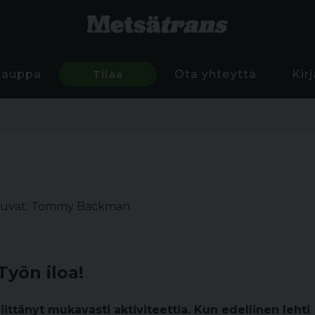
Kauppa
Tilaa
Ota yhteyttä
Kir
uvat: Tommy Backman
Työn iloa!
ittänyt mukavasti aktiviteettia. Kun edellinen lehti