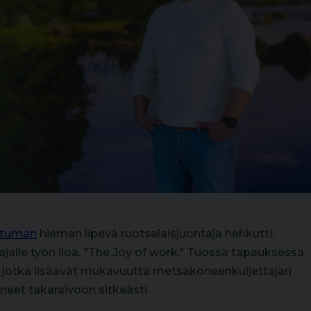
htuman
hieman lipevä ruotsalaisjuontaja hehkutti,
ajalle työn iloa. "The Joy of work." Tuossa tapauksessa
a, jotka lisäävät mukavuutta metsäkoneenkuljettajan
äneet takaraivoon sitkeästi.