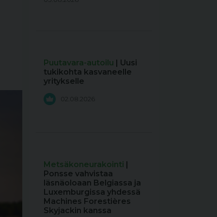
Puutavara-autoilu
| Uusi
tukikohta kasvaneelle
yritykselle
02.08.2026
Metsäkoneurakointi
|
Ponsse vahvistaa
läsnäoloaan Belgiassa ja
Luxemburgissa yhdessä
Machines Forestières
Skyjackin kanssa