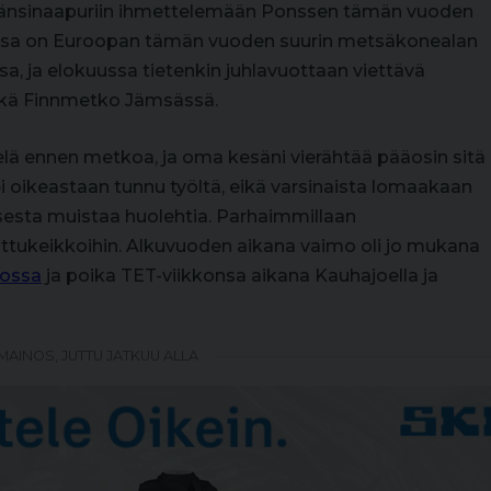
n länsinaapuriin ihmettelemään Ponssen tämän vuoden
vassa on Euroopan tämän vuoden suurin metsäkonealan
 ja elokuussa tietenkin juhlavuottaan viettävä
kä Finnmetko Jämsässä.
elä ennen metkoa, ja oma kesäni vierähtää pääosin sitä
ei oikeastaan tunnu työltä, eikä varsinaista lomaakaan
esta muistaa huolehtia. Parhaimmillaan
uttukeikkoihin. Alkuvuoden aikana vaimo oli jo mukana
tossa
ja poika TET-viikkonsa aikana Kauhajoella ja
MAINOS, JUTTU JATKUU ALLA