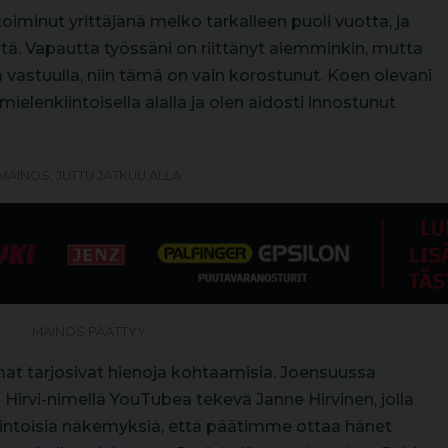
iminut yrittäjänä melko tarkalleen puoli vuotta, ja
stä. Vapautta työssäni on riittänyt aiemminkin, mutta
 vastuulla, niin tämä on vain korostunut. Koen olevani
elenkiintoisella alalla ja olen aidosti innostunut
MAINOS, JUTTU JATKUU ALLA
MAINOS PÄÄTTYY
mat tarjosivat hienoja kohtaamisia. Joensuussa
 Hirvi-nimellä YouTubea tekevä Janne Hirvinen, jolla
kiintoisia näkemyksiä, että päätimme ottaa hänet