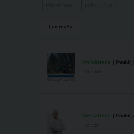
Metsätrans
pääkirjoitus
Lue myös
Metsätrans
| Pääkir
28.06.2019
Metsätrans
| Pääkir
13.01.2021