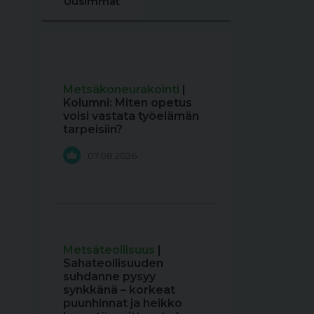
Uusimmat
Metsäkoneurakointi
|
Kolumni: Miten opetus
voisi vastata työelämän
tarpeisiin?
07.08.2026
Metsäteollisuus
|
Sahateollisuuden
suhdanne pysyy
synkkänä – korkeat
puunhinnat ja heikko