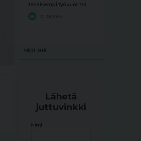
tasaisempi työkuorma
05.08.2026
Näytä lisää
Lähetä
juttuvinkki
Nimi