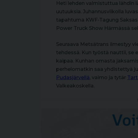
Heti lehden valmistuttua lähdi
uutuuksia. Juhannusviikolla lu
tapahtuma KWF-Tagung Saksassa,
Power Truck Show Härmässä se
Seuraava Metsätrans ilmestyy vi
tehdessä. Kun työstä nauttii, se 
kaipaa. Kunhan omasta jaksamis
perhelomatkin saa yhdistettyä j
Pudasjärvellä
, vaimo ja tytär
Tar
Valkeakoskella.