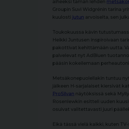
aiheeksi tämän lehden
metsäkon
Groupin Suvi Widgrénin tarina y
kuulosti
jutun
arvoiselta, sen ju
Toukokuussa kävin tutustumas
Heikki Juntusen inspiroivaan tar
pakottivat kehittämään uutta. Va
palvelevat nyt AdBluen tuotann
pääsin kokeilemaan perheautoni r
Metsäkonepuolellakin tuntuu nyt
jälkeen H-sarjalaiset kiersivät ka
ProSilvan
näytöksissä sekä Myll
Rosenlewkin esitteli uuden kuus
osuivat valitettavasti juuri pää
Eikä tässä vielä kaikki, kuten TV-