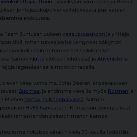
eenkuljettajajuttuun
. Jyväskylän seminaarissa Rekka
rityksen johtajasukupolvenvaihdoksesta puolestaan
lkaisemme elokuussa.
sa Team Juntusen uuteen
kaasupuuautoon
ja yrittäjä
inaan siitä, miten turvealan heikentyneet näkymät
lkeakoskella näin miten entiset sellukattilat
ossa (tämäkin
juttu
elokuun lehdessä) ja
Ahvenistolla
ajoja legendaarisella moottoriradalla.
 olevan vireä tunnelma. John Deeren lanseerauksen
ttavasti
Suomea
, ja ehdimme vierailla myös
Rottnen
ja
yn Miehen
Metsä- ja Konepäivässä
. Sampo-
ipyöräisen
HR56 harvesterin
. Komatsun työnäytökset
llekkäin tämän lehden painoon menon kanssa.
shopin mainoksissa ainakin vielä 90-luvulla todettiin.