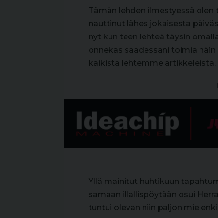
Tämän lehden ilmestyessä olen to
nauttinut lähes jokaisesta päivä
nyt kun teen lehteä täysin omalla
onnekas saadessani toimia näin mi
kaikista lehtemme artikkeleista.
Yllä mainitut huhtikuun tapahtu
samaan illallispöytään osui Herra
tuntui olevan niin paljon mielen