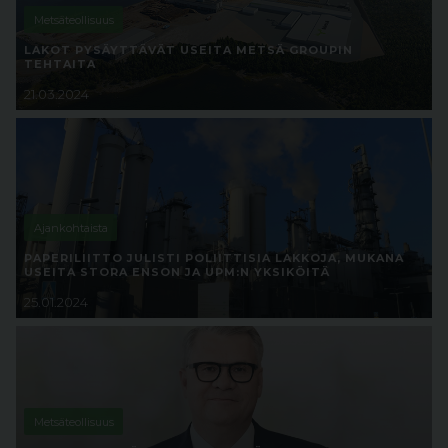
Metsäteollisuus
LAKOT PYSÄYTTÄVÄT USEITA METSÄ GROUPIN
TEHTAITA
21.03.2024
Ajankohtaista
PAPERILIITTO JULISTI POLIITTISIA LAKKOJA, MUKANA
USEITA STORA ENSON JA UPM:N YKSIKÖITÄ
25.01.2024
Metsäteollisuus