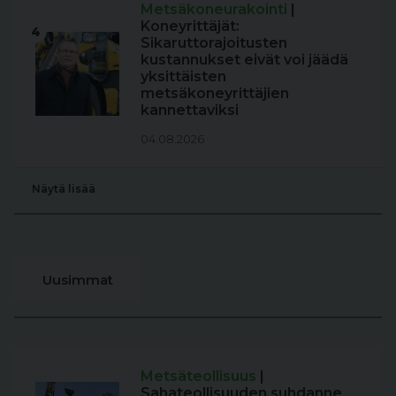
Metsäkoneurakointi
|
Koneyrittäjät:
4
Sikaruttorajoitusten
kustannukset eivät voi jäädä
yksittäisten
metsäkoneyrittäjien
kannettaviksi
04.08.2026
Näytä lisää
Uusimmat
Metsäteollisuus
|
Sahateollisuuden suhdanne