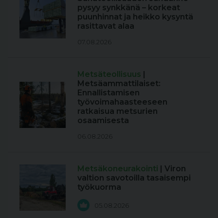
pysyy synkkänä – korkeat
puunhinnat ja heikko kysyntä
rasittavat alaa
07.08.2026
Metsäteollisuus
|
Metsäammattilaiset:
Ennallistamisen
työvoimahaasteeseen
ratkaisua metsurien
osaamisesta
06.08.2026
Metsäkoneurakointi
| Viron
valtion savotoilla tasaisempi
työkuorma
05.08.2026