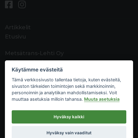
Artikkelit
Etusivu
Metsätrans-Lehti Oy
Asiakaspalvelu
Käytämme evästeitä
Yhteystiedot
Tämä verkkosivusto tallentaa tietoja, kuten evästeitä,
Palaute
sivuston tärkeiden toimintojen sekä markkinoinnin,
Mediakortti
personoinnin ja analytiikan mahdollistamiseksi. Voit
muuttaa asetuksia milloin tahansa.
Muuta asetuksia
Metsätrans-Lehti Oy
Hyväksy kaikki
Tietosuoja
2026
Käyttöehdot
Hyväksy vain vaaditut
Evästeasetukset