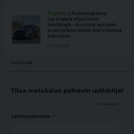
Kuljetus
| Autokaupassa
varovaisia elpymisen
merkkejä – kuorma-autojen
ensirekisteröinnit hienoisessa
kasvussa
04.08.2026
Näytä lisää
Tilaa metsäalan painavin uutiskirje!
*
Pakollinen
*
Sähköpostiosoite