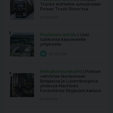
Trucks esittelee uutuuksiaan
Power Truck Show'ssa
03.08.2026
2
Puutavara-autoilu
| Uusi
tukikohta kasvaneelle
yritykselle
02.08.2026
Metsäkoneurakointi
| Ponsse
3
vahvistaa läsnäoloaan
Belgiassa ja Luxemburgissa
yhdessä Machines
Forestières Skyjackin kanssa
01.08.2026