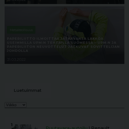
Metsäteollisuus
PAPERILIITTO ILMOITTAA JATKAVANSA LAKKOA
USEIMMILLA UPM:N TEHTAILLA SUOMESSA – UPM:N JA
PAPERILIITON NEUVOTTELUT JATKUVAT SOVITTELIJAN
JOHDOLLA
31.03.2022
Luetuimmat
1
Puutavara-autoilu
| Renault