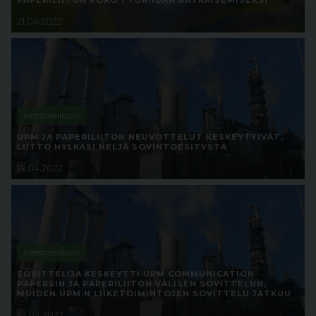
PAPERILIITON KOKO TYÖRIIDAN RATKAISEMISEKSI
21.04.2022
Metsäteollisuus
UPM JA PAPERILIITON NEUVOTTELUT KESKEYTYIVÄT,
LIITTO HYLKÄSI NELJÄ SOVINTOESITYSTÄ
14.04.2022
Metsäteollisuus
SOVITTELIJA KESKEYTTI UPM COMMUNICATION
PAPERSIN JA PAPERILIITON VÄLISEN SOVITTELUN,
MUIDEN UPM:N LIIKETOIMINTOJEN SOVITTELU JATKUU
10.04.2022