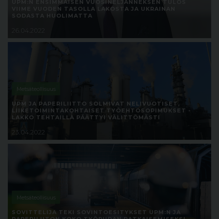
UPM:N ENSIMMÄISEN VUOSINELJÄNNEKSEN TULOS
VIIME VUODEN TASOLLA LAKOSTA JA UKRAINAN
SODASTA HUOLIMATTA
26.04.2022
Metsäteollisuus
UPM JA PAPERILIITTO SOLMIVAT NELIVUOTISET,
LIIKETOIMINTAKOHTAISET TYÖEHTOSOPIMUKSET -
LAKKO TEHTAILLA PÄÄTTYI VÄLITTÖMÄSTI
23.04.2022
Metsäteollisuus
SOVITTELIJA TEKI SOVINTOESITYKSET UPM:N JA