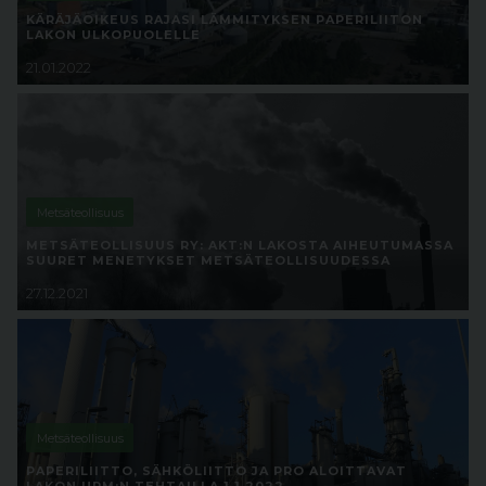
KÄRÄJÄOIKEUS RAJASI LÄMMITYKSEN PAPERILIITON
LAKON ULKOPUOLELLE
21.01.2022
Metsäteollisuus
METSÄTEOLLISUUS RY: AKT:N LAKOSTA AIHEUTUMASSA
SUURET MENETYKSET METSÄTEOLLISUUDESSA
27.12.2021
Metsäteollisuus
PAPERILIITTO, SÄHKÖLIITTO JA PRO ALOITTAVAT