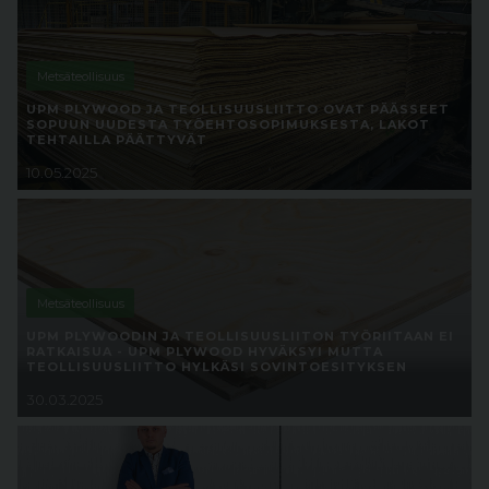
Metsäteollisuus
UPM PLYWOOD JA TEOLLISUUSLIITTO OVAT PÄÄSSEET
SOPUUN UUDESTA TYÖEHTOSOPIMUKSESTA, LAKOT
TEHTAILLA PÄÄTTYVÄT
10.05.2025
Metsäteollisuus
UPM PLYWOODIN JA TEOLLISUUSLIITON TYÖRIITAAN EI
RATKAISUA - UPM PLYWOOD HYVÄKSYI MUTTA
TEOLLISUUSLIITTO HYLKÄSI SOVINTOESITYKSEN
30.03.2025