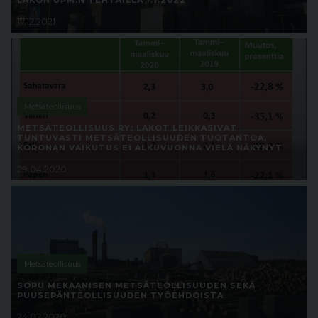
LAKON UPM:N TEHTAILLA 1.1.2022
17.12.2021
Metsäteollisuus
METSÄTEOLLISUUS RY: LAKOT LEIKKASIVAT
TUNTUVASTI METSÄTEOLLISUUDEN TUOTANTOA,
KORONAN VAIKUTUS EI ALKUVUONNA VIELÄ NÄKYNYT
29.04.2020
Metsäteollisuus
SOPU MEKAANISEN METSÄTEOLLISUUDEN SEKÄ
PUUSEPÄNTEOLLISUUDEN TYÖEHDOISTA
24.02.2020