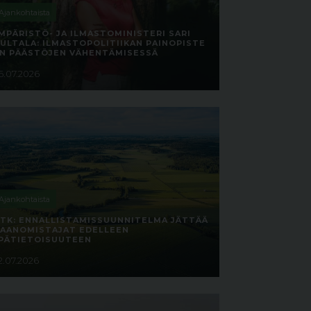
Ajankohtaista
MPÄRISTÖ- JA ILMASTOMINISTERI SARI
ULTALA: ILMASTOPOLITIIKAN PAINOPISTE
N PÄÄSTÖJEN VÄHENTÄMISESSÄ
6.07.2026
Ajankohtaista
TK: ENNALLISTAMISSUUNNITELMA JÄTTÄÄ
AANOMISTAJAT EDELLEEN
PÄTIETOISUUTEEN
2.07.2026