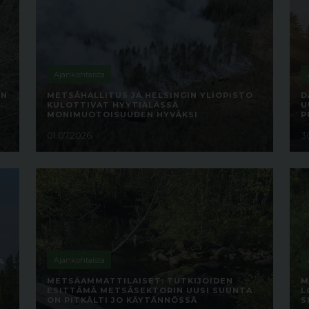
Ajankohtaista
EN
METSÄHALLITUS JA HELSINGIN YLIOPISTO
D
KULOTTIVAT HYYTIÄLÄSSÄ
U
MONIMUOTOISUUDEN HYVÄKSI
P
01.07.2026
3
Ajankohtaista
A
METSÄAMMATTILAISET: TUTKIJOIDEN
M
ESITTÄMÄ METSÄSEKTORIN UUSI SUUNTA
L
ON PITKÄLTI JO KÄYTÄNNÖSSÄ
S