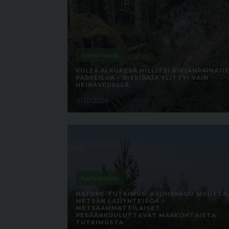
Ajankohtaista
VIILEÄ ALKUKESÄ HILLITSI KIRJANPAINAJI
PARVEILUA – RISKIRAJA YLITTYI VAIN
HEINÄVEDELLÄ
01.07.2026
Ajankohtaista
NATURE-TUTKIMUS: AVOHAKKUU MUUTTA
METSÄN LAJIYHTEISÖÄ –
METSÄAMMATTILAISET
PERÄÄNKUULUTTAVAT MAAKOHTAISTA
TUTKIMUSTA