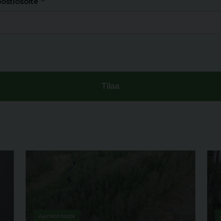
*
ostiosoite
Ajankohtaista