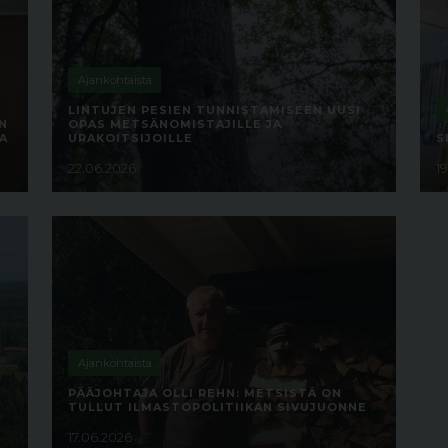
Ajankohtaista
LINTUJEN PESIEN TUNNISTAMISEEN UUSI
N
OPAS METSÄNOMISTAJILLE JA
A
URAKOITSIJOILLE
S
22.06.2026
1
Ajankohtaista
PÄÄJOHTAJA OLLI REHN: METSISTÄ ON
TULLUT ILMASTOPOLITIIKAN SIVUJUONNE
17.06.2026