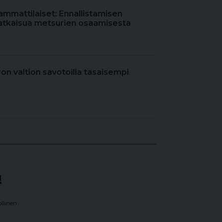
ammattilaiset: Ennallistamisen
atkaisua metsurien osaamisesta
iron valtion savotoilla tasaisempi
!
llinen