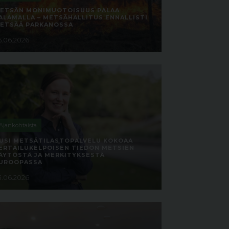
ETSÄN MONIMUOTOISUUS PALAA
ALAMALLA – METSÄHALLITUS ENNALLISTI
ETSÄÄ PARKANOSSA
6.06.2026
Ajankohtaista
USI METSÄTILASTOPALVELU KOKOAA
ERTAILUKELPOISEN TIEDON METSIEN
ÄYTÖSTÄ JA MERKITYKSESTÄ
UROOPASSA
3.06.2026