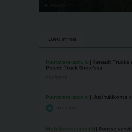
30.06.2026
Luetuimmat
Puutavara-autoilu
| Renault Trucks 
Power Truck Show'ssa
03.08.2026
Puutavara-autoilu
| Uusi tukikohta 
02.08.2026
Metsäkoneurakointi
| Ponsse vahvi