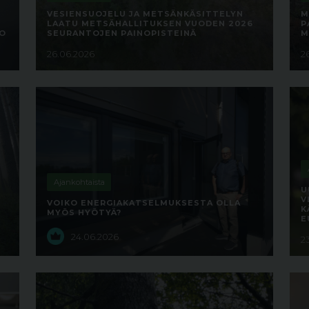
VESIENSUOJELU JA METSÄNKÄSITTELYN
M
LAATU METSÄHALLITUKSEN VUODEN 2026
P
TO
SEURANTOJEN PAINOPISTEINÄ
M
26.06.2026
2
Ajankohtaista
U
V
VOIKO ENERGIAKATSELMUKSESTA OLLA
K
MYÖS HYÖTYÄ?
E
24.06.2026
2