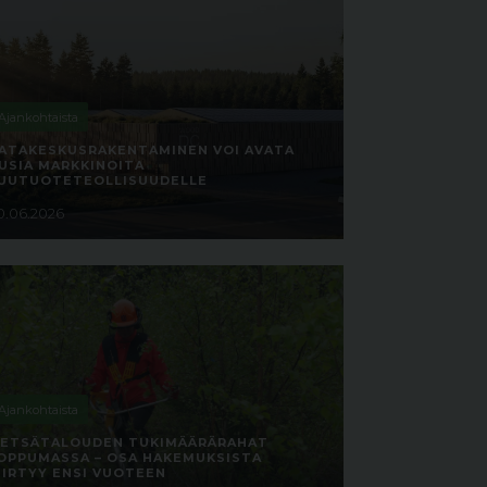
Ajankohtaista
ATAKESKUSRAKENTAMINEN VOI AVATA
USIA MARKKINOITA
UUTUOTETEOLLISUUDELLE
0.06.2026
Ajankohtaista
ETSÄTALOUDEN TUKIMÄÄRÄRAHAT
OPPUMASSA – OSA HAKEMUKSISTA
IIRTYY ENSI VUOTEEN