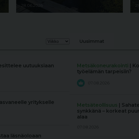
28.06.2026
2
Uusimmat
esittelee uutuuksiaan
Metsäkoneurakointi
| K
työelämän tarpeisiin?
07.08.2026
kasvaneelle yritykselle
Metsäteollisuus
| Sahat
synkkänä – korkeat puun
alaa
07.08.2026
staa läsnäoloaan