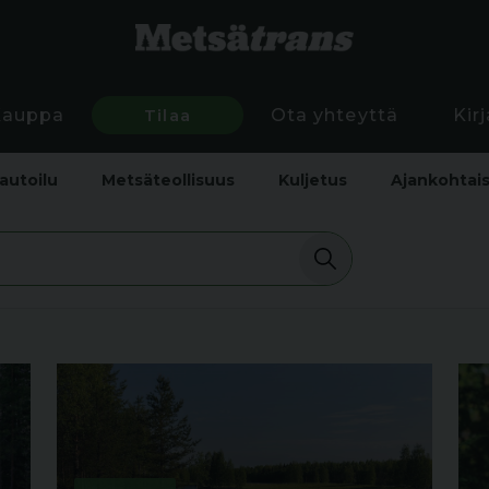
Kauppa
Tilaa
Ota yhteyttä
Kir
autoilu
Metsäteollisuus
Kuljetus
Ajankohtai