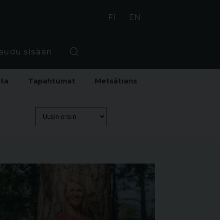
FI
EN
jaudu sisään
sta
Tapahtumat
Metsätrans