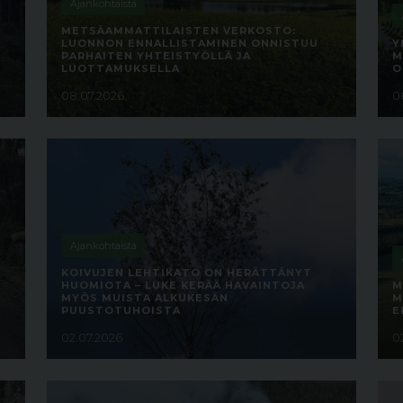
Ajankohtaista
METSÄAMMATTILAISTEN VERKOSTO:
LUONNON ENNALLISTAMINEN ONNISTUU
Y
PARHAITEN YHTEISTYÖLLÄ JA
M
LUOTTAMUKSELLA
O
08.07.2026
0
Ajankohtaista
KOIVUJEN LEHTIKATO ON HERÄTTÄNYT
HUOMIOTA – LUKE KERÄÄ HAVAINTOJA
M
MYÖS MUISTA ALKUKESÄN
M
PUUSTOTUHOISTA
E
02.07.2026
0