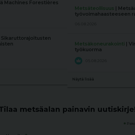
ä Machines Forestières
Metsäteollisuus
| Metsä
työvoimahaasteeseen r
06.08.2026
: Sikaruttorajoitusten
äisten
Metsäkoneurakointi
| V
työkuorma
05.08.2026
Näytä lisää
Tilaa metsäalan painavin uutiskirje
*
Pako