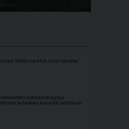
8.06.2026
olumni: Miten opetus voisi vastata
eollisuuden suhdanne pysyy
hinnat ja heikko kysyntä rasittavat