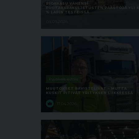
BIOKAASU VÄHENSI
PUUTAVARAKULJETUSTEN PÄÄSTÖJÄ YLI 
% LAPIN TESTEISSÄ
04.05.2026
Puutavara-autoilu
MUUTOKSET RAVISTELIVAT – MUTTA
KUSKIT PITIVÄT YRITYKSEN LIIKKEESSÄ
17.04.2026