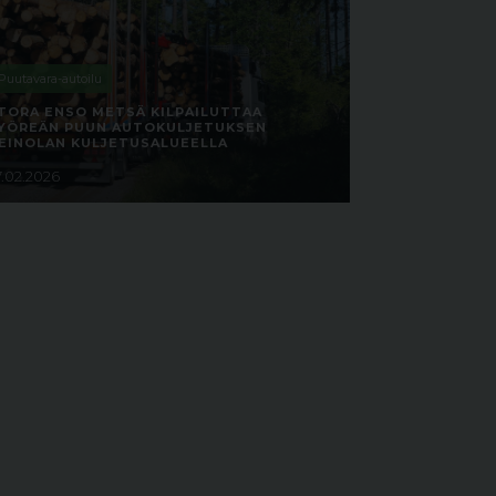
Puutavara-autoilu
TORA ENSO METSÄ KILPAILUTTAA
YÖREÄN PUUN AUTOKULJETUKSEN
EINOLAN KULJETUSALUEELLA
7.02.2026