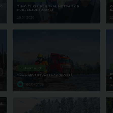
60
TIMO TUKIAINEN SKAL METSÄ RY:N
C
PUHEENJOHTAJAKSI
K
25.04.2026
2
Puutavara-autoilu
K
YHÄ HARVENEVASSA JOUKOSSA
U
06.04.2026
3