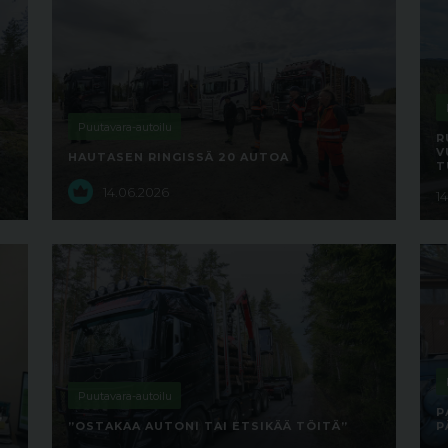
Puutavara-autoilu
R
V
HAUTASEN RINGISSÄ 20 AUTOA
T
14.06.2026
1
Puutavara-autoilu
P
”
”OSTAKAA AUTONI TAI ETSIKÄÄ TÖITÄ”
P