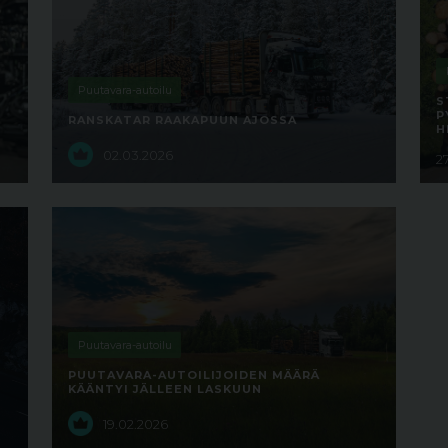
Puutavara-autoilu
S
P
RANSKATAR RAAKAPUUN AJOSSA
H
02.03.2026
2
Puutavara-autoilu
PUUTAVARA-AUTOILIJOIDEN MÄÄRÄ
KÄÄNTYI JÄLLEEN LASKUUN
19.02.2026