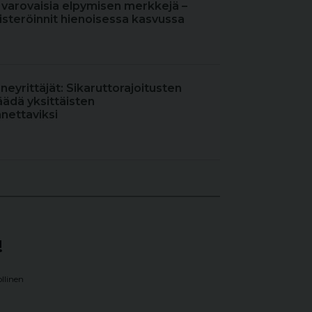
 varovaisia elpymisen merkkejä –
steröinnit hienoisessa kasvussa
oneyrittäjät: Sikaruttorajoitusten
äädä yksittäisten
nettaviksi
!
llinen