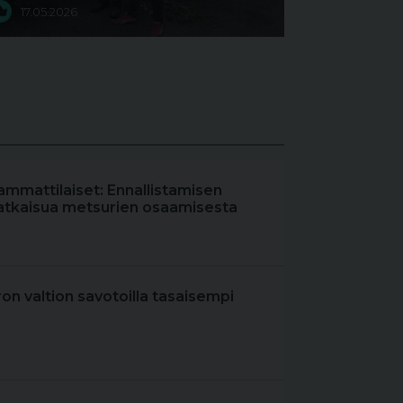
17.05.2026
ammattilaiset: Ennallistamisen
atkaisua metsurien osaamisesta
iron valtion savotoilla tasaisempi