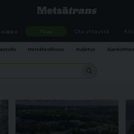
Kauppa
Tilaa
Ota yhteyttä
Kir
autoilu
Metsäteollisuus
Kuljetus
Ajankohtai