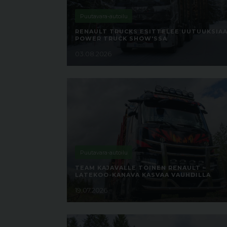
Puutavara-autoilu
RENAULT TRUCKS ESITTELEE UUTUUKSIA
POWER TRUCK SHOW'SSA
03.08.2026
Puutavara-autoilu
TEAM KAJAVALLE TOINEN RENAULT –
LATEKOO-KANAVA KASVAA VAUHDILLA
19.07.2026