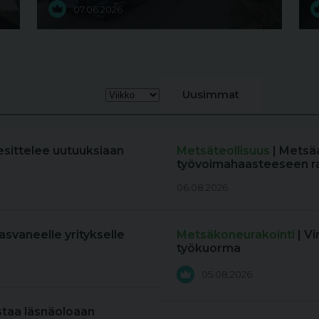
07.06.2026
Uusimmat
esittelee uutuuksiaan
Metsäteollisuus
| Metsä
työvoimahaasteeseen r
06.08.2026
kasvaneelle yritykselle
Metsäkoneurakointi
| V
työkuorma
05.08.2026
staa läsnäoloaan