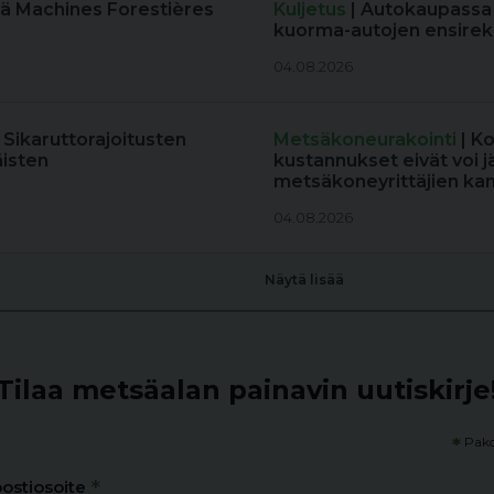
ä Machines Forestières
Kuljetus
| Autokaupassa
kuorma-autojen ensireki
04.08.2026
: Sikaruttorajoitusten
Metsäkoneurakointi
| K
äisten
kustannukset eivät voi j
metsäkoneyrittäjien kan
04.08.2026
Näytä lisää
Tilaa metsäalan painavin uutiskirje
*
Pako
*
ostiosoite