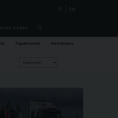
FI
EN
jaudu sisään
sta
Tapahtumat
Metsätrans