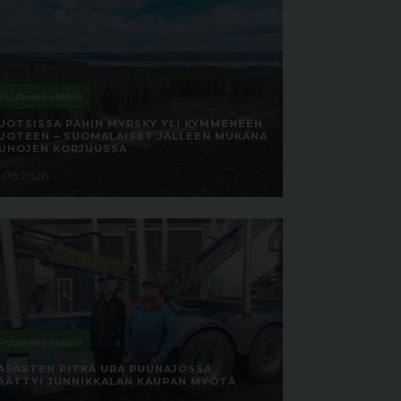
Puutavara-autoilu
UOTSISSA PAHIN MYRSKY YLI KYMMENEEN
UOTEEN – SUOMALAISET JÄLLEEN MUKANA
UHOJEN KORJUUSSA
4.06.2026
Puutavara-autoilu
ASASTEN PITKÄ URA PUUNAJOSSA
ÄÄTTYI JUNNIKKALAN KAUPAN MYÖTÄ