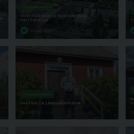
Puutavara-autoilu
UUSI TUKIKOHTA KASVANEELLE
AN
YRITYKSELLE
T
02.08.2026
Puutavara-autoilu
R
IMATRALTA LÄNSINAAPURIIN
U
18.06.2026
1