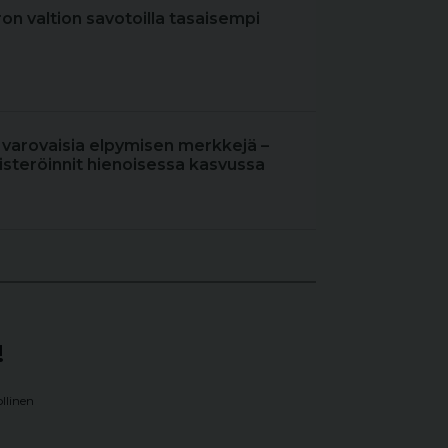
iron valtion savotoilla tasaisempi
 varovaisia elpymisen merkkejä –
steröinnit hienoisessa kasvussa
!
llinen