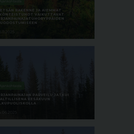
Ajankohtaista
ETSÄN RAKENNE JA AIEMMAT
YÖNTEISTUHOT VAIKUTTAVAT
IRJANPAINAJATUHORYPPÄIDEN
UODOSTUMISEEN
.11.2025
Ajankohtaista
IRJANPAINAJAN PARVEILU JATKUI
ALTILLISENA KESÄKUUN
LKUPUOLISKOLLA
4.06.2025