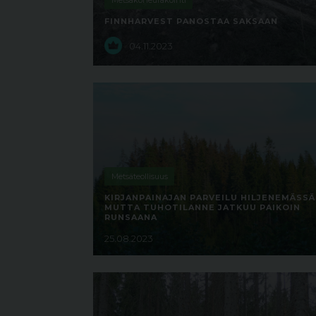
Metsäkoneurakointi
FINNHARVEST PANOSTAA SAKSAAN
04.11.2023
Metsäteollisuus
KIRJANPAINAJAN PARVEILU HILJENEMÄSSÄ
MUTTA TUHOTILANNE JATKUU PAIKOIN
RUNSAANA
25.08.2023