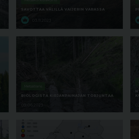
Metsäkoneurakointi
SAVOTTAA VÄLILLÄ VAIJERIN VARASSA
P
03.11.2023
Metsätrans
,
N
BIOLOGISTA KIRJANPAINAJAN TORJUNTAA
K
09.06.2023
0