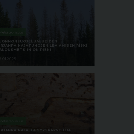
Metsäteollisuus
UONNONSUOJELUALUEIDEN
IRJANPAINAJATUHOJEN LEVIÄMISEN RISKI
ALOUSMETSIIN ON PIENI
8.01.2025
Metsäteollisuus
IRJANPAINAJALLA SYYSPARVEILUA