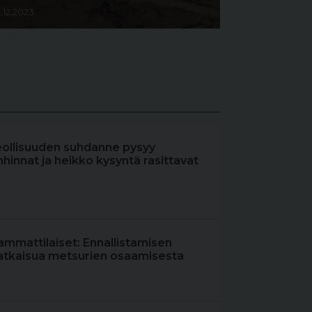
1.12.2023
eollisuuden suhdanne pysyy
hinnat ja heikko kysyntä rasittavat
ammattilaiset: Ennallistamisen
atkaisua metsurien osaamisesta