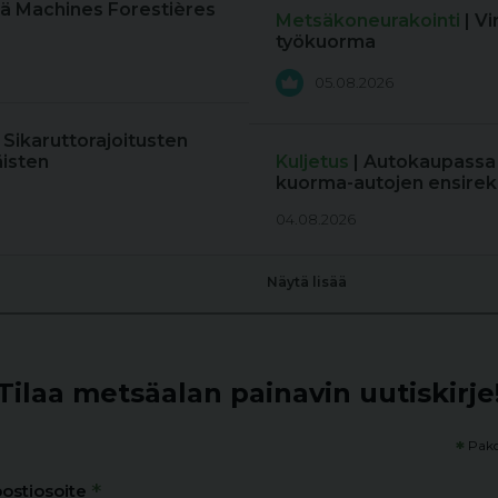
ä Machines Forestières
Metsäkoneurakointi
| V
työkuorma
05.08.2026
: Sikaruttorajoitusten
äisten
Kuljetus
| Autokaupassa
kuorma-autojen ensireki
04.08.2026
Näytä lisää
Tilaa metsäalan painavin uutiskirje
*
Pako
*
ostiosoite