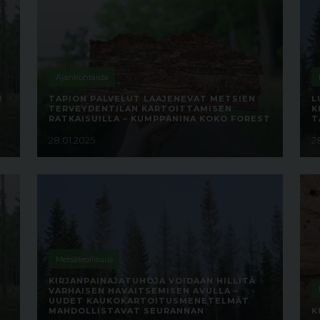
Ajankohtaista
N
TAPION PALVELUT LAAJENEVAT METSIEN
L
TERVEYDENTILAN KARTOITTAMISEN
K
RATKAISUILLA – KUMPPANINA KOKO FOREST
T
28.01.2025
2
Metsäteollisuus
KIRJANPAINAJATUHOJA VOIDAAN HILLITÄ
VARHAISEN HAVAITSEMISEN AVULLA –
UUDET KAUKOKARTOITUSMENETELMÄT
MAHDOLLISTAVAT SEURANNAN
K