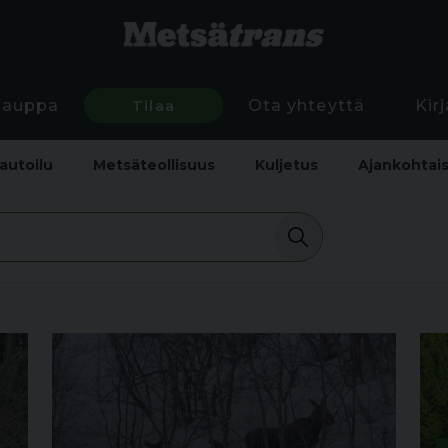
Kauppa
Tilaa
Ota yhteyttä
Kir
autoilu
Metsäteollisuus
Kuljetus
Ajankohtai