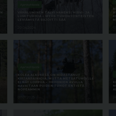
Ajankohtaista
M
EN
VÄHÄLUMINEN TALVI VÄHENSI HIRVI- JA
H
LUMITUHOJA – MYÖS TUHOHYÖNTEISTEN
K
LEVIÄMISTÄ RAJOITTI SÄÄ
M
20.04.2026
05
Ajankohtaista
KOLEA ALKUKESÄ ON HIDASTANUT
KIRJANPAINAJIA, MUTTA METSÄTUHOILLE
EI NÄY LOPPUA – DROONIEN AVULLA
K
HAVAITAAN PUIDEN TUHOT ENTISTÄ
M
NOPEAMMIN
A
07.07.2025
2