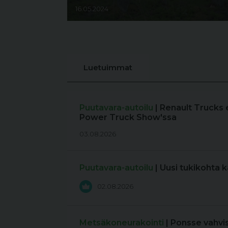
16.05.2024
Luetuimmat
Puutavara-autoilu
| Renault Trucks 
Power Truck Show'ssa
03.08.2026
Puutavara-autoilu
| Uusi tukikohta 
02.08.2026
Metsäkoneurakointi
| Ponsse vahvi