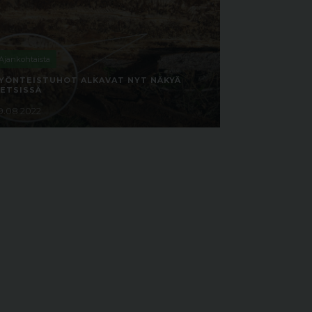
Ajankohtaista
YÖNTEISTUHOT ALKAVAT NYT NÄKYÄ
ETSISSÄ
9.08.2022