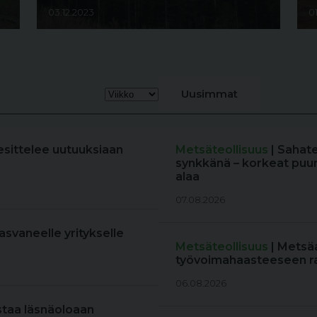
03.12.2023
0
Uusimmat
esittelee uutuuksiaan
Metsäteollisuus
| Sahat
synkkänä – korkeat puun
alaa
07.08.2026
kasvaneelle yritykselle
Metsäteollisuus
| Metsä
työvoimahaasteeseen r
06.08.2026
staa läsnäoloaan