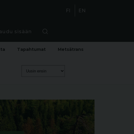
FI
EN
jaudu sisään
sta
Tapahtumat
Metsätrans