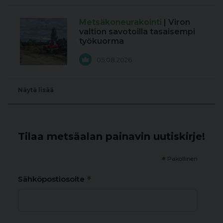
Metsäkoneurakointi
| Viron
valtion savotoilla tasaisempi
työkuorma
05.08.2026
Näytä lisää
Tilaa metsäalan painavin uutiskirje!
*
Pakollinen
*
Sähköpostiosoite