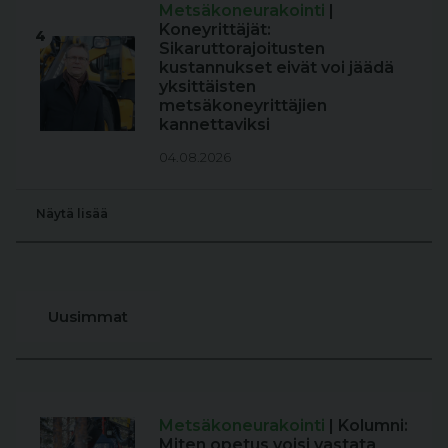
Metsäkoneurakointi
|
Koneyrittäjät:
4
Sikaruttorajoitusten
kustannukset eivät voi jäädä
yksittäisten
metsäkoneyrittäjien
kannettaviksi
04.08.2026
Näytä lisää
Uusimmat
Metsäkoneurakointi
| Kolumni:
Miten opetus voisi vastata