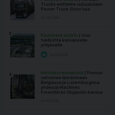
Trucks esittelee uutuuksiaan
Power Truck Show'ssa
03.08.2026
2
Puutavara-autoilu
| Uusi
tukikohta kasvaneelle
yritykselle
02.08.2026
Metsäkoneurakointi
| Ponsse
3
vahvistaa läsnäoloaan
Belgiassa ja Luxemburgissa
yhdessä Machines
Forestières Skyjackin kanssa
01.08.2026