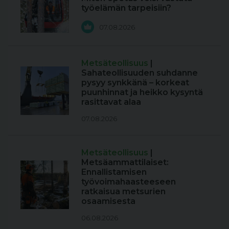
työelämän tarpeisiin?
07.08.2026
Metsäteollisuus
|
Sahateollisuuden suhdanne
pysyy synkkänä – korkeat
puunhinnat ja heikko kysyntä
rasittavat alaa
07.08.2026
Metsäteollisuus
|
Metsäammattilaiset:
Ennallistamisen
työvoimahaasteeseen
ratkaisua metsurien
osaamisesta
06.08.2026