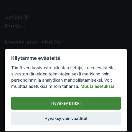
Artikkelit
Etusivu
Metsätrans-Lehti Oy
Asiakaspalvelu
Käytämme evästeitä
Yhteystiedot
Tämä verkkosivusto tallentaa tietoja, kuten evästeitä,
Palaute
sivuston tärkeiden toimintojen sekä markkinoinnin,
Mediakortti
personoinnin ja analytiikan mahdollistamiseksi. Voit
muuttaa asetuksia milloin tahansa.
Muuta asetuksia
Metsätrans-Lehti Oy
Hyväksy kaikki
Tietosuoja
2026
Käyttöehdot
Hyväksy vain vaaditut
Evästeasetukset