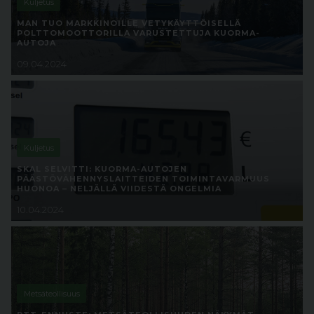
Kuljetus
MAN TUO MARKKINOILLE VETYKÄYTTÖISELLÄ
POLTTOMOOTTORILLA VARUSTETTUJA KUORMA-
AUTOJA
09.04.2024
Kuljetus
SKAL SELVITTI: KUORMA-AUTOJEN
PÄÄSTÖVÄHENNYSLAITTEIDEN TOIMINTAVARMUUS
HUONOA – NELJÄLLÄ VIIDESTÄ ONGELMIA
10.04.2024
Metsäteollisuus