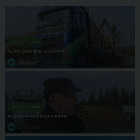
Puutavara-autoilu
HERNESNIEMEN HIVISION
21.03.2024
Puutavara-autoilu
PUDASJÄRVEN IDEANIKKARI
01.04.2024