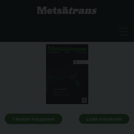
Takaisin kauppaan
Lisää ostoskoriin