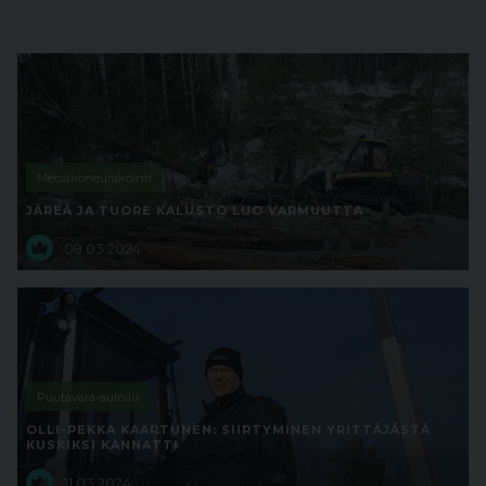
Metsäkoneurakointi
JÄREÄ JA TUORE KALUSTO LUO VARMUUTTA
09.03.2024
Puutavara-autoilu
OLLI-PEKKA KAARTUNEN: SIIRTYMINEN YRITTÄJÄSTÄ
KUSKIKSI KANNATTI
11.03.2024