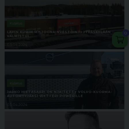
Kuljetus
LAPIN KUMIN MILJOONAINVESTOINTI JYVÄSKYLÄÄN
0
VALMISTUI
03.04.2024
Kuljetus
JARNO HIETASAARI ON NIMITETTY VOLVO-KUORMA-
AUTOMYYJÄKSI WETTERI POWERILLE
03.04.2024