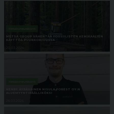
Metsäkoneurakointi
METSÄ GROUP VÄHENTÄÄ FOSSIILISTEN KEMIKAALIEN
KÄYTTÖÄ PUUNKORJUUSSA
20.03.2024
Metsäkoneurakointi
HENRY ÄYRÄVÄINEN NISULA FOREST OY:N
ALUEMYYNTIPÄÄLLIKÖKSI
26.03.2024