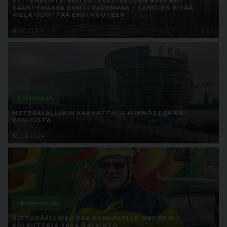
PTT-ENNUSTE: METSÄTEOLLISUUDEN NÄKYMÄT
KÄÄNTYMÄSSÄ KOHTI PAREMPAA – SAHOJEN PITÄÄ
VIELÄ ODOTTAA ENSI VUOTEEN
11.04.2024
Ajankohtaista
METSÄALALLAKIN KANNATTAISI KIINNOSTUA EU-
VAALEISTA
12.04.2024
Metsäteollisuus
UITTOPÄÄLLIKKÖ ESA KORHOSELLE MKY RY:N
KOLKUTTAJA 2024-PALKINTO