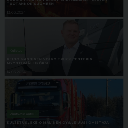
TUOTANNON SUOMEEN
13.03.2024
Kuljetus
REINO MANNINEN VOLVO TRUCK CENTERIN
MYYNTIPÄÄLLIKÖKSI
14.03.2024
Puutavara-autoilu
KULJETUSLIIKE O MALINEN OY:LLE UUSI OMISTAJA