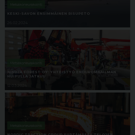
Metsäkoneurakointi
KESKI-SAVON ENSIMMÄINEN RISUPETO
26.02.2024
Metsäkoneurakointi
NISULA FOREST OY: YHTEISTYÖ ENDUROMAAILMAN
HUIPULLA JATKUU
12.03.2024
Metsäkoneurakointi
NORDIC TRACTION GROUP SIIRTÄMÄSSÄ TELOJEN